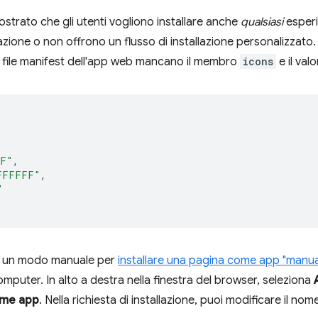
strato che gli utenti vogliono installare anche
qualsiasi
esperi
allazione o non offrono un flusso di installazione personalizzat
l file manifest dell'app web mancano il membro
icons
e il val
,
F"
,
FFFFFF"
,
"
re un modo manuale per
installare una pagina come app "manua
puter. In alto a destra nella finestra del browser, seleziona
ome app
. Nella richiesta di installazione, puoi modificare il no