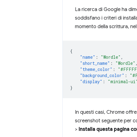
La ricerca di Google ha dimo
soddisfano i criteri di inst
momento della scrittura, ne
{
"name"
:
"Wordle"
,
"short_name"
:
"Wordle"
"theme_color"
:
"#FFFFF
"background_color"
:
"#
"display"
:
"minimal-ui
}
In questi casi, Chrome off
screenshot seguente per com
>
Installa questa pagina c