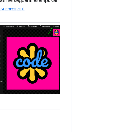
ati nei seguenti esempi. Gli
 screenshot
.