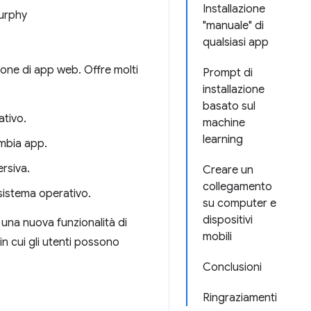
Installazione
urphy
"manuale" di
qualsiasi app
ione di app web. Offre molti
Prompt di
installazione
basato sul
ativo.
machine
learning
ambia app.
rsiva.
Creare un
collegamento
 sistema operativo.
su computer e
dispositivi
 una nuova funzionalità di
mobili
 cui gli utenti possono
Conclusioni
Ringraziamenti