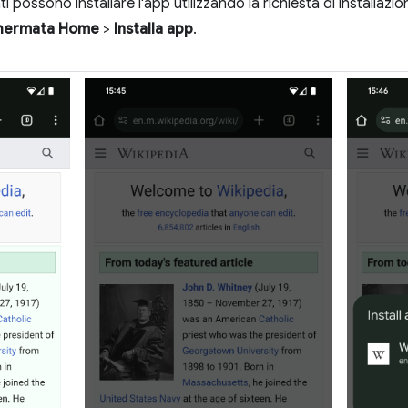
enti possono installare l'app utilizzando la richiesta di installazi
schermata Home
>
Installa app
.