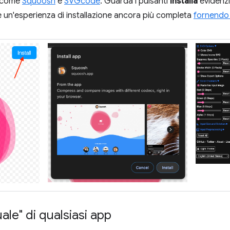
p come
Squoosh
e
SVGcode
. Guarda i pulsanti
Installa
evidenzi
 un'esperienza di installazione ancora più completa
fornendo
ale" di qualsiasi app