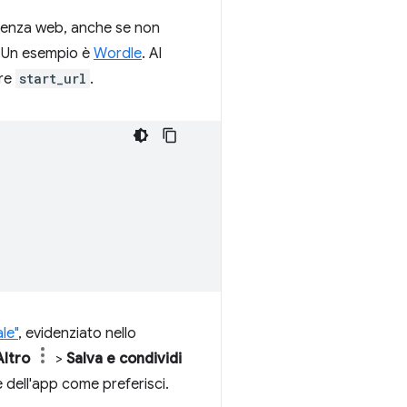
enza web, anche se non
o. Un esempio è
Wordle
. Al
ore
start_url
.
le"
, evidenziato nello
Altro
>
Salva e condividi
me dell'app come preferisci.