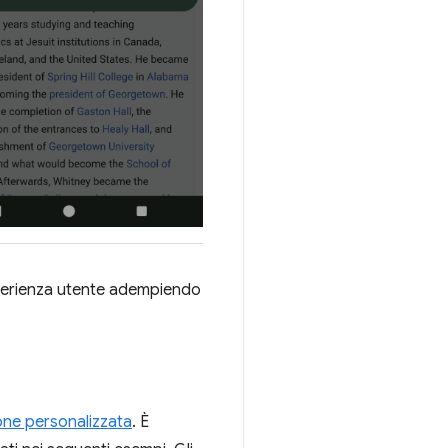
sperienza utente adempiendo
ione personalizzata
. È