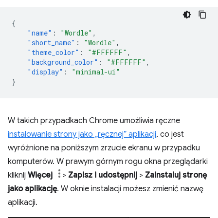
{
"name"
:
"Wordle"
,
"short_name"
:
"Wordle"
,
"theme_color"
:
"#FFFFFF"
,
"background_color"
:
"#FFFFFF"
,
"display"
:
"minimal-ui"
}
W takich przypadkach Chrome umożliwia ręczne
instalowanie strony jako „ręcznej” aplikacji
, co jest
wyróżnione na poniższym zrzucie ekranu w przypadku
komputerów. W prawym górnym rogu okna przeglądarki
kliknij
Więcej
>
Zapisz i udostępnij
>
Zainstaluj stronę
jako aplikację
. W oknie instalacji możesz zmienić nazwę
aplikacji.