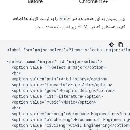
برای رسیدن به این هدف، عناصر
<hr>
را به لیست گزینه ها اضافه
کنید، همانطور که در HTML زیر نشان داده شده است:
<label for="major-select">Please select a major:</lab
<select name="majors" id="major-select">

  <option value="">Select a major</option>

  <hr>

  <option value="arth">Art History</option>

  <option value="finearts">Fine Arts</option>

  <option value="gdes">Graphic Design</option>

  <option value="lit">Literature</option>

  <option value="music">Music</option>

  <hr>

  <option value="aeroeng">Aerospace Engineering</opti
  <option value="biochemeng">Biochemical Engineering<
  <option value="civileng">Civil Engineering</option>