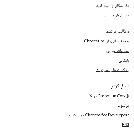
یک اشکال را ثبت کنید
مسائل باز را ببینید
مطالب مرتبط
به‌روزرسانی‌های Chromium
مطالعات موردی
بایگانی
پادکست ها و نمایش ها
دنبال کردن
@ChromiumDev در X
یوتیوب
Chrome for Developers در لینکدین
RSS