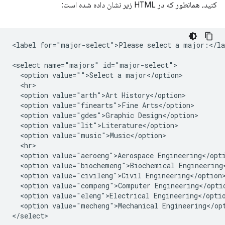
کنید، همانطور که در HTML زیر نشان داده شده است:
<label for="major-select">Please select a major:</lab
<select name="majors" id="major-select">

  <option value="">Select a major</option>

  <hr>

  <option value="arth">Art History</option>

  <option value="finearts">Fine Arts</option>

  <option value="gdes">Graphic Design</option>

  <option value="lit">Literature</option>

  <option value="music">Music</option>

  <hr>

  <option value="aeroeng">Aerospace Engineering</opti
  <option value="biochemeng">Biochemical Engineering<
  <option value="civileng">Civil Engineering</option>
  <option value="compeng">Computer Engineering</optio
  <option value="eleng">Electrical Engineering</optio
  <option value="mecheng">Mechanical Engineering</opt