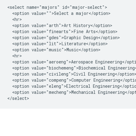
<select name="majors" id="major-select">

  <option value="">Select a major</option>

  <hr>

  <option value="arth">Art History</option>

  <option value="finearts">Fine Arts</option>

  <option value="gdes">Graphic Design</option>

  <option value="lit">Literature</option>

  <option value="music">Music</option>

  <hr>

  <option value="aeroeng">Aerospace Engineering</opti
  <option value="biochemeng">Biochemical Engineering<
  <option value="civileng">Civil Engineering</option>
  <option value="compeng">Computer Engineering</optio
  <option value="eleng">Electrical Engineering</optio
  <option value="mecheng">Mechanical Engineering</opt