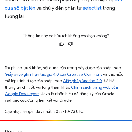
hoàn toàn cho các thành phần này, hãy tìm hiểu về
API
cửa sổ bật lên
và chú ý đến phần tử
selectlist
trong
tương lai.
Thông tin này có hữu ích không cho bạn không?
Trừ phi có lưu ý khác, nội dung của trang này được cấp phép theo
Giấy phép ghi nhận tác giả 4.0 của Creative Commons
và các mẫu
mã lập trình được cấp phép theo
Giấy phép Apache 2.0
. Để biết
thông tin chi tiết, vui lòng tham khảo
Chính sách trang web của
Google Developers
. Java là nhãn hiệu đã đăng ký của Oracle
và/hoặc các đơn vị liên kết với Oracle.
Cập nhật lần gần đây nhất: 2023-10-23 UTC.
Đóng góp