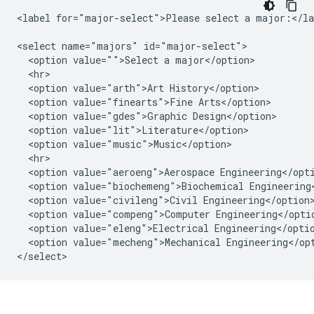
<label for="major-select">Please select a major:</lab
<select name="majors" id="major-select">

  <option value="">Select a major</option>

  <hr>

  <option value="arth">Art History</option>

  <option value="finearts">Fine Arts</option>

  <option value="gdes">Graphic Design</option>

  <option value="lit">Literature</option>

  <option value="music">Music</option>

  <hr>

  <option value="aeroeng">Aerospace Engineering</opti
  <option value="biochemeng">Biochemical Engineering<
  <option value="civileng">Civil Engineering</option>
  <option value="compeng">Computer Engineering</optio
  <option value="eleng">Electrical Engineering</optio
  <option value="mecheng">Mechanical Engineering</opt