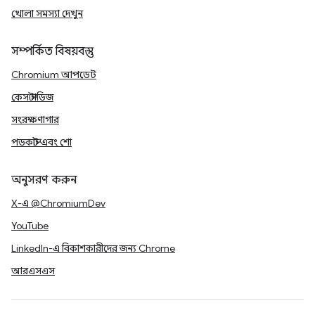
খোলা সমস্যা দেখুন
সম্পর্কিত বিষয়বস্তু
Chromium আপডেট
কেস স্টাডিজ
সংরক্ষণাগার
পডকাস্ট এবং শো
অনুসরণ করুন
X-এ @ChromiumDev
YouTube
LinkedIn-এ বিকাশকারীদের জন্য Chrome
আরএসএস