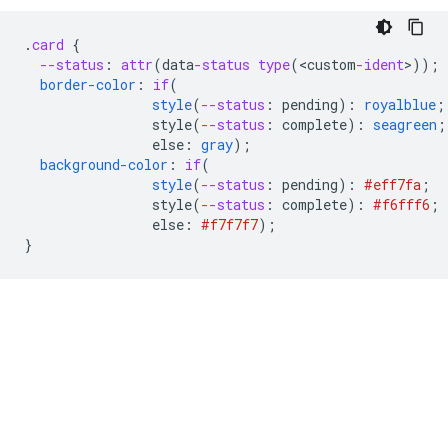
.
card
{
--status
:
attr
(
data
-status
type
(
<
custom
-ident
>
));
border-color
:
if
(
style
(
--status
:
pending
)
:
royalblue
;
style(
--status
:
complete
)
:
seagreen
;
else
:
gray
);
background-color
:
if
(
style
(
--status
:
pending
)
:
#eff7fa
;
style(
--status
:
complete
)
:
#f6fff6
;
else
:
#f7f7f7
);
}