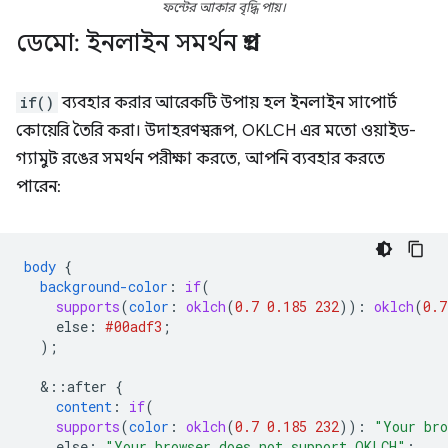
ফন্টের আকার বৃদ্ধি পায়।
ডেমো: ইনলাইন সমর্থন প্রশ্ন
if()
ব্যবহার করার আরেকটি উপায় হল ইনলাইন সাপোর্ট
কোয়েরি তৈরি করা। উদাহরণস্বরূপ, OKLCH এর মতো ওয়াইড-
গ্যামুট রঙের সমর্থন পরীক্ষা করতে, আপনি ব্যবহার করতে
পারেন:
body
{
background-color
:
if
(
supports
(
color
:
oklch
(
0.7
0.185
232
))
:
oklch
(
0.7
else
:
#00adf3
;
);
&
::after
{
content
:
if
(
supports
(
color
:
oklch
(
0.7
0.185
232
))
:
"Your bro
else
:
"Your browser does not support OKLCH"
;