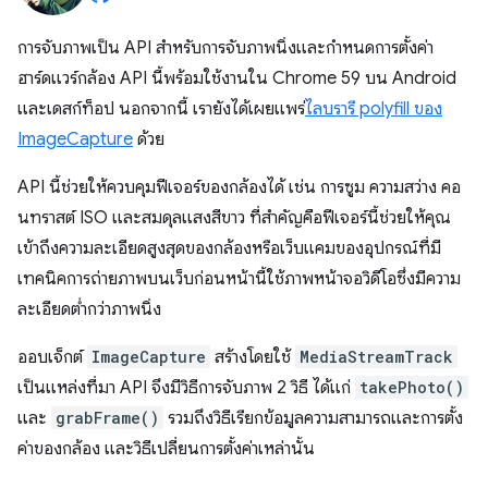
การจับภาพเป็น API สำหรับการจับภาพนิ่งและกำหนดการตั้งค่า
ฮาร์ดแวร์กล้อง API นี้พร้อมใช้งานใน Chrome 59 บน Android
และเดสก์ท็อป นอกจากนี้ เรายังได้เผยแพร่
ไลบรารี polyfill ของ
ImageCapture
ด้วย
API นี้ช่วยให้ควบคุมฟีเจอร์ของกล้องได้ เช่น การซูม ความสว่าง คอ
นทราสต์ ISO และสมดุลแสงสีขาว ที่สำคัญคือฟีเจอร์นี้ช่วยให้คุณ
เข้าถึงความละเอียดสูงสุดของกล้องหรือเว็บแคมของอุปกรณ์ที่มี
เทคนิคการถ่ายภาพบนเว็บก่อนหน้านี้ใช้ภาพหน้าจอวิดีโอซึ่งมีความ
ละเอียดต่ำกว่าภาพนิ่ง
ออบเจ็กต์
ImageCapture
สร้างโดยใช้
MediaStreamTrack
เป็นแหล่งที่มา API จึงมีวิธีการจับภาพ 2 วิธี ได้แก่
takePhoto()
และ
grabFrame()
รวมถึงวิธีเรียกข้อมูลความสามารถและการตั้ง
ค่าของกล้อง และวิธีเปลี่ยนการตั้งค่าเหล่านั้น