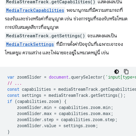
MediaStreamTrack.getCapabilities()
แสดงผลเป็น
MediaTrackCapabilities
พจนานุกรมที่มีความสามารถที่
รองรับและช่วงหรือค่าที่อนุญาต เช่น ช่วงการซูมที่รองรับหรือโหมด
การปรับสมดุลสีขาวที่อนุญาต
MediaStreamTrack.getSettings()
จะแสดงผลเป็น
MediaTrackSettings
ที่มีการตั้งค่าปัจจุบันที่เฉพาะเจาะจง
โหมดซูม ความสว่าง และไฟฉายจะอยู่ในหมวดหมู่นี้ เช่น
var
zoomSlider
=
document
.
querySelector
(
'input[type=
// ...
const
capabilities
=
mediaStreamTrack
.
getCapabilitie
const
settings
=
mediaStreamTrack
.
getSettings
();
if
(
capabilities
.
zoom
)
{
zoomSlider
.
min
=
capabilities
.
zoom
.
min
;
zoomSlider
.
max
=
capabilities
.
zoom
.
max
;
zoomSlider
.
step
=
capabilities
.
zoom
.
step
;
zoomSlider
.
value
=
settings
.
zoom
;
}