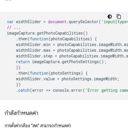
var
widthSlider
=
document
.
querySelector
(
'input[type
// ...
imageCapture
.
getPhotoCapabilities
()
.
then
(
function
(
photoCapabilities
)
{
widthSlider
.
min
=
photoCapabilities
.
imageWidth
.
m
widthSlider
.
max
=
photoCapabilities
.
imageWidth
.
m
widthSlider
.
step
=
photoCapabilities
.
imageWidth
.
return
imageCapture
.
getPhotoSettings
();
})
.
then
(
function
(
photoSettings
)
{
widthSlider
.
value
=
photoSettings
.
imageWidth
;
})
.
catch
(
error
=
>
console
.
error
(
'Error getting cam
กำลังกำหนดค่า
การตั้งค่ากล้อง "สด" สามารถกําหนดค่า