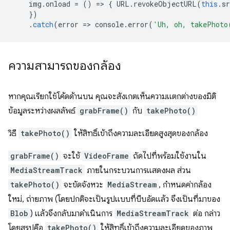
img
.
onload
=
()
=
>
{
URL
.
revokeObjectURL
(
this
.
sr
})
.
catch
(
error
=
>
console
.
error
(
'Uh, oh, takePhoto
ความสามารถของกล้อง
หากคุณเรียกใช้โค้ดด้านบน คุณจะสังเกตเห็นความแตกต่างของมิติ
ข้อมูลระหว่างผลลัพธ์
grabFrame()
กับ
takePhoto()
วิธี
takePhoto()
ให้สิทธิ์เข้าถึงความละเอียดสูงสุดของกล้อง
grabFrame()
จะใช้
VideoFrame
ถัดไปที่พร้อมใช้งานใน
MediaStreamTrack
ภายในกระบวนการแสดงผล ส่วน
takePhoto()
จะขัดจังหวะ
MediaStream
, กำหนดค่ากล้อง
ใหม่, ถ่ายภาพ (โดยปกติจะเป็นรูปแบบที่บีบอัดแล้ว จึงเป็นที่มาของ
Blob
) แล้วจึงกลับมาดำเนินการ
MediaStreamTrack
ต่อ กล่าว
โดยสรุปคือ
takePhoto()
ให้สิทธิ์เข้าถึงความละเอียดของภาพ