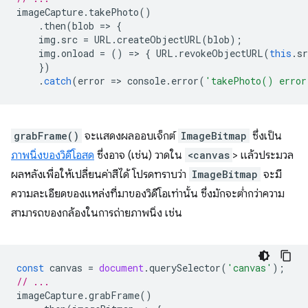
imageCapture
.
takePhoto
()
.
then
(
blob
=
>
{
img
.
src
=
URL
.
createObjectURL
(
blob
);
img
.
onload
=
()
=
>
{
URL
.
revokeObjectURL
(
this
.
sr
})
.
catch
(
error
=
>
console
.
error
(
'takePhoto() error
grabFrame()
จะแสดงผลออบเจ็กต์
ImageBitmap
ซึ่งเป็น
ภาพนิ่งของวิดีโอสด
ซึ่งอาจ (เช่น) วาดใน
<canvas
> แล้วประมวล
ผลหลังเพื่อให้เปลี่ยนค่าสีได้ โปรดทราบว่า
ImageBitmap
จะมี
ความละเอียดของแหล่งที่มาของวิดีโอเท่านั้น ซึ่งมักจะต่ำกว่าความ
สามารถของกล้องในการถ่ายภาพนิ่ง เช่น
const
canvas
=
document
.
querySelector
(
'canvas'
);
// ...
imageCapture
.
grabFrame
()