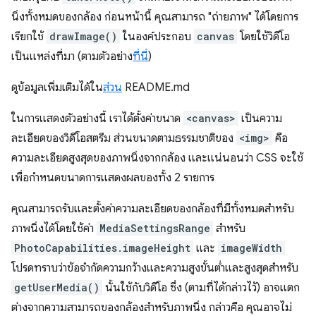
นิ่งทั้งหมดของกล้อง ก่อนหน้านี้ คุณสามารถ "ถ่ายภาพ" ได้โดยการ
เรียกใช้
drawImage()
ในองค์ประกอบ
canvas
โดยใช้วิดีโอ
เป็นแหล่งที่มา (ตามตัวอย่าง
ที่นี่
)
ดูข้อมูลเพิ่มเติมได้ใน
ส่วน
README.md
ในการแสดงตัวอย่างนี้ เราได้ตั้งค่าขนาด
<canvas>
เป็นความ
ละเอียดของวิดีโอสตรีม ส่วนขนาดตามธรรมชาติของ
<img>
คือ
ความละเอียดสูงสุดของภาพนิ่งจากกล้อง และแน่นอนว่า CSS จะใช้
เพื่อกำหนดขนาดการแสดงผลของทั้ง 2 รายการ
คุณสามารถรับและตั้งค่าความละเอียดของกล้องที่มีทั้งหมดสำหรับ
ภาพนิ่งได้โดยใช้ค่า
MediaSettingsRange
สำหรับ
PhotoCapabilities.imageHeight
และ
imageWidth
โปรดทราบว่าข้อจำกัดความกว้างและความสูงขั้นต่ำและสูงสุดสำหรับ
getUserMedia()
นั้นใช้กับวิดีโอ ซึ่ง (ตามที่ได้กล่าวไว้) อาจแตก
ต่างจากความสามารถของกล้องสำหรับภาพนิ่ง กล่าวคือ คุณอาจไม่