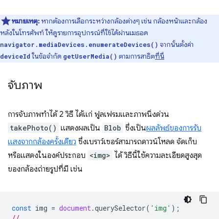
หมายเหตุ:
หากต้องการเลือกระหว่างกล้องต่างๆ เช่น กล้องหน้าและกล้อง
หลังในโทรศัพท์ ให้ดูรายการอุปกรณ์ที่ใช้ได้ผ่านเมธอด
จากนั้นตั้งค่า
navigator.mediaDevices.enumerateDevices()
ในข้อจำกัด
ตามการสาธิต
ที่นี่
deviceId
getUserMedia()
จับภาพ
การจับภาพทำได้ 2 วิธี ได้แก่ ฟูลเฟรมและภาพนิ่งด่วน
takePhoto()
แสดงผลเป็น
Blob
ซึ่งเป็น
ผลลัพธ์ของการรับ
แสงจากกล้องครั้งเดียว
ซึ่งเบราว์เซอร์สามารถดาวน์โหลด จัดเก็บ
หรือแสดงในองค์ประกอบ
<img>
ได้ วิธีนี้ใช้ความละเอียดสูงสุด
ของกล้องถ่ายรูปที่มี เช่น
const
img
=
document
.
querySelector
(
'img'
);
// ...