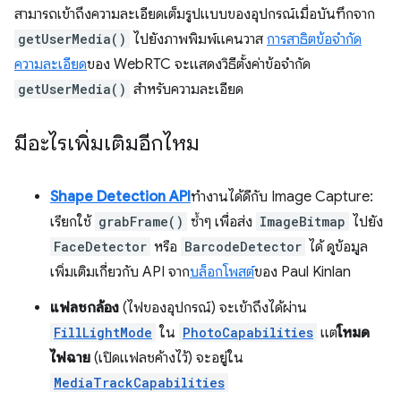
สามารถเข้าถึงความละเอียดเต็มรูปแบบของอุปกรณ์เมื่อบันทึกจาก
getUserMedia()
ไปยังภาพพิมพ์แคนวาส
การสาธิตข้อจำกัด
ความละเอียด
ของ WebRTC จะแสดงวิธีตั้งค่าข้อจำกัด
getUserMedia()
สำหรับความละเอียด
มีอะไรเพิ่มเติมอีกไหม
Shape Detection API
ทำงานได้ดีกับ Image Capture:
เรียกใช้
grabFrame()
ซ้ำๆ เพื่อส่ง
ImageBitmap
ไปยัง
FaceDetector
หรือ
BarcodeDetector
ได้ ดูข้อมูล
เพิ่มเติมเกี่ยวกับ API จาก
บล็อกโพสต์
ของ Paul Kinlan
แฟลชกล้อง
(ไฟของอุปกรณ์) จะเข้าถึงได้ผ่าน
FillLightMode
ใน
PhotoCapabilities
แต่
โหมด
ไฟฉาย
(เปิดแฟลชค้างไว้) จะอยู่ใน
MediaTrackCapabilities