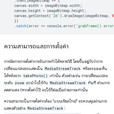
.
then
(
imageBitmap
=
>
{
canvas
.
width
=
imageBitmap
.
width
;
canvas
.
height
=
imageBitmap
.
height
;
canvas
.
getContext
(
'2d'
).
drawImage
(
imageBitmap
,
0
})
.
catch
(
error
=
>
console
.
error
(
'grabFrame() erro
ความสามารถและการตั้งค่า
การจัดการการตั้งค่าการจับภาพทำได้หลายวิธี โดยขึ้นอยู่กับว่าการ
เปลี่ยนแปลงจะแสดงใน
MediaStreamTrack
หรือจะมองเห็น
ได้หลังจาก
takePhoto()
เท่านั้น ตัวอย่างเช่น การเปลี่ยนแปลง
ระดับ
zoom
จะนำไปใช้กับ
MediaStreamTrack
ทันที ส่วนการ
ลดตาแดง (หากตั้งค่าไว้) จะใช้ก็ต่อเมื่อถ่ายภาพเท่านั้น
ความสามารถในการตั้งค่ากล้อง "แบบเรียลไทม์" จะควบคุมผ่านการ
แสดงตัวอย่าง
MediaStreamTrack
: