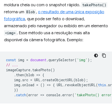
moldura cheia ou com o snapshot rápido.
takePhoto()
retorna um
Blob
,
o resultado de uma única exposição
fotográfica
, que pode ser feito o download,
armazenado pelo navegador ou exibido em um elemento
<img>
. Esse método usa a resolução mais alta
disponível da câmera fotográfica. Exemplo:
const
img
=
document
.
querySelector
(
'img'
);
// ...
imageCapture
.
takePhoto
()
.
then
(
blob
=
>
{
img
.
src
=
URL
.
createObjectURL
(
blob
);
img
.
onload
=
()
=
>
{
URL
.
revokeObjectURL
(
this
.
sr
})
.
catch
(
error
=
>
console
.
error
(
'takePhoto() error