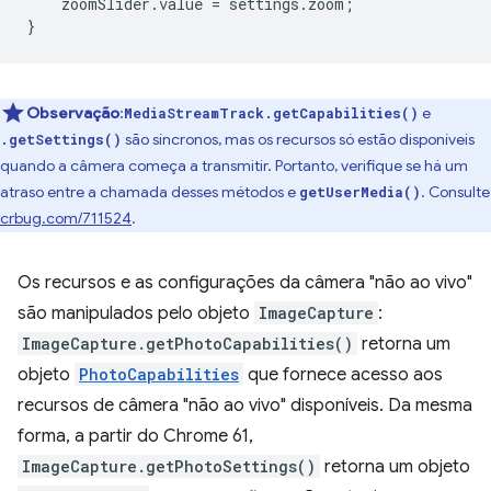
zoomSlider
.
value
=
settings
.
zoom
;
}
Observação
:
e
MediaStreamTrack.getCapabilities()
são síncronos, mas os recursos só estão disponíveis
.getSettings()
quando a câmera começa a transmitir. Portanto, verifique se há um
atraso entre a chamada desses métodos e
. Consulte
getUserMedia()
crbug.com/711524
.
Os recursos e as configurações da câmera "não ao vivo"
são manipulados pelo objeto
ImageCapture
:
ImageCapture.getPhotoCapabilities()
retorna um
objeto
PhotoCapabilities
que fornece acesso aos
recursos de câmera "não ao vivo" disponíveis. Da mesma
forma, a partir do Chrome 61,
ImageCapture.getPhotoSettings()
retorna um objeto