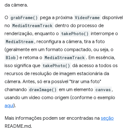
da câmera.
O
grabFrame()
pega a próxima
VideoFrame
disponível
no
MediaStreamTrack
dentro do processo de
renderização, enquanto o
takePhoto()
interrompe o
MediaStream
, reconfigura a câmera, tira a foto
(geralmente em um formato compactado, ou seja, o
Blob
) e retoma o
MediaStreamTrack
. Em essência,
isso significa que
takePhoto()
dá acesso a todos os
recursos de resolução de imagem estacionária da
câmera. Antes, só era possível "tirar uma foto"
chamando
drawImage()
em um elemento
canvas
,
usando um vídeo como origem (conforme o exemplo
aqui
).
Mais informações podem ser encontradas na
seção
README.md.