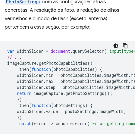
PhotoSettings
com as configurações atuais
concretas. A resolução da foto, a redução de olhos
vermelhos e o modo de flash (exceto lanterna)
pertencem a essa seção, por exemplo:
var
widthSlider
=
document
.
querySelector
(
'input[type
// ...
imageCapture
.
getPhotoCapabilities
()
.
then
(
function
(
photoCapabilities
)
{
widthSlider
.
min
=
photoCapabilities
.
imageWidth
.
m
widthSlider
.
max
=
photoCapabilities
.
imageWidth
.
m
widthSlider
.
step
=
photoCapabilities
.
imageWidth
.
return
imageCapture
.
getPhotoSettings
();
})
.
then
(
function
(
photoSettings
)
{
widthSlider
.
value
=
photoSettings
.
imageWidth
;
})
.
catch
(
error
=
>
console
.
error
(
'Error getting cam