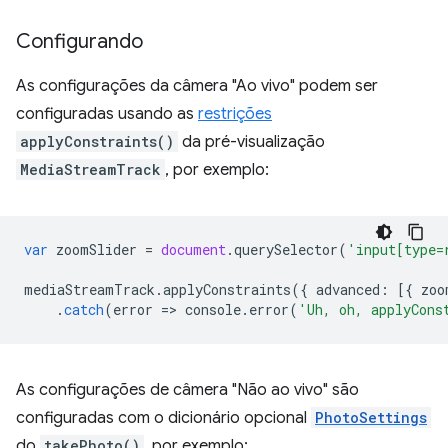
Configurando
As configurações da câmera "Ao vivo" podem ser
configuradas usando as
restrições
applyConstraints()
da pré-visualização
MediaStreamTrack
, por exemplo:
var
zoomSlider
=
document
.
querySelector
(
'input[type=
mediaStreamTrack
.
applyConstraints
({
advanced
:
[{
zoo
.
catch
(
error
=
>
console
.
error
(
'Uh, oh, applyCons
As configurações de câmera "Não ao vivo" são
configuradas com o dicionário opcional
PhotoSettings
do
takePhoto()
, por exemplo: