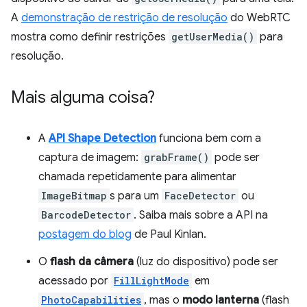
A
demonstração de restrição de resolução
do WebRTC
mostra como definir restrições
getUserMedia()
para
resolução.
Mais alguma coisa?
A
API Shape Detection
funciona bem com a
captura de imagem:
grabFrame()
pode ser
chamada repetidamente para alimentar
ImageBitmap
s para um
FaceDetector
ou
BarcodeDetector
. Saiba mais sobre a API na
postagem do blog
de Paul Kinlan.
O
flash da câmera
(luz do dispositivo) pode ser
acessado por
FillLightMode
em
PhotoCapabilities
, mas o
modo lanterna
(flash