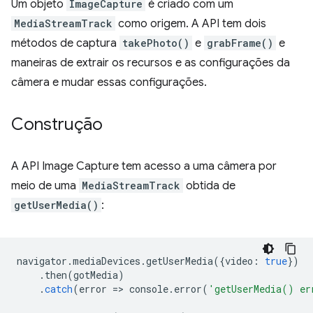
Um objeto
ImageCapture
é criado com um
MediaStreamTrack
como origem. A API tem dois
métodos de captura
takePhoto()
e
grabFrame()
e
maneiras de extrair os recursos e as configurações da
câmera e mudar essas configurações.
Construção
A API Image Capture tem acesso a uma câmera por
meio de uma
MediaStreamTrack
obtida de
getUserMedia()
:
navigator
.
mediaDevices
.
getUserMedia
({
video
:
true
})
.
then
(
gotMedia
)
.
catch
(
error
=
>
console
.
error
(
'getUserMedia() er