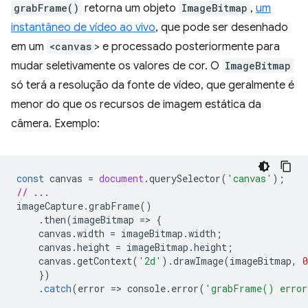
grabFrame()
retorna um objeto
ImageBitmap
,
um
instantâneo de vídeo ao vivo
, que pode ser desenhado
em um
<canvas
> e processado posteriormente para
mudar seletivamente os valores de cor. O
ImageBitmap
só terá a resolução da fonte de vídeo, que geralmente é
menor do que os recursos de imagem estática da
câmera. Exemplo:
const
canvas
=
document
.
querySelector
(
'canvas'
);
// ...
imageCapture
.
grabFrame
()
.
then
(
imageBitmap
=
>
{
canvas
.
width
=
imageBitmap
.
width
;
canvas
.
height
=
imageBitmap
.
height
;
canvas
.
getContext
(
'2d'
).
drawImage
(
imageBitmap
,
0
})
.
catch
(
error
=
>
console
.
error
(
'grabFrame() erro