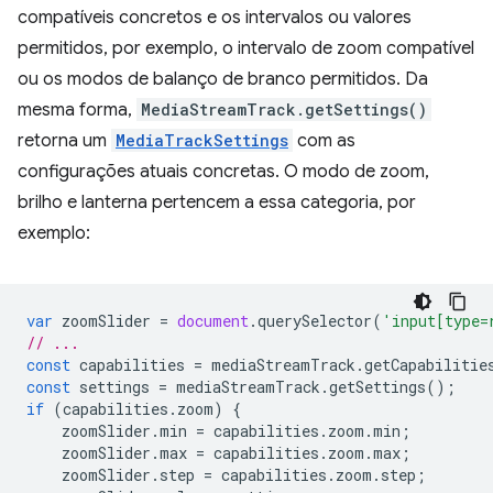
compatíveis concretos e os intervalos ou valores
permitidos, por exemplo, o intervalo de zoom compatível
ou os modos de balanço de branco permitidos. Da
mesma forma,
MediaStreamTrack.getSettings()
retorna um
MediaTrackSettings
com as
configurações atuais concretas. O modo de zoom,
brilho e lanterna pertencem a essa categoria, por
exemplo:
var
zoomSlider
=
document
.
querySelector
(
'input[type=
// ...
const
capabilities
=
mediaStreamTrack
.
getCapabilitie
const
settings
=
mediaStreamTrack
.
getSettings
();
if
(
capabilities
.
zoom
)
{
zoomSlider
.
min
=
capabilities
.
zoom
.
min
;
zoomSlider
.
max
=
capabilities
.
zoom
.
max
;
zoomSlider
.
step
=
capabilities
.
zoom
.
step
;