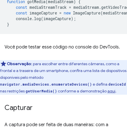
function
gotMedia
(
mediaStream
)
{
const
mediaStreamTrack
=
mediaStream
.
getVideoTra
const
imageCapture
=
new
ImageCapture
(
mediaStrea
console
.
log
(
imageCapture
);
}
Você pode testar esse código no console do DevTools.
Observação
:
para escolher entre diferentes câmeras, como a
frontal e a traseira de um smartphone, confira uma lista de dispositivos
disponíveis pelo método
e defina
navigator.mediaDevices.enumerateDevices()
deviceId
nas restrições
conforme a demonstração
aqui
.
getUserMedia()
Capturar
A captura pode ser feita de duas maneiras: com a