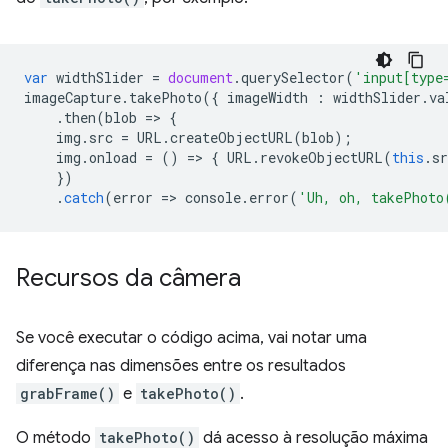
var
widthSlider
=
document
.
querySelector
(
'input[type
imageCapture
.
takePhoto
({
imageWidth
:
widthSlider
.
va
.
then
(
blob
=
>
{
img
.
src
=
URL
.
createObjectURL
(
blob
);
img
.
onload
=
()
=
>
{
URL
.
revokeObjectURL
(
this
.
sr
})
.
catch
(
error
=
>
console
.
error
(
'Uh, oh, takePhoto
Recursos da câmera
Se você executar o código acima, vai notar uma
diferença nas dimensões entre os resultados
grabFrame()
e
takePhoto()
.
O método
takePhoto()
dá acesso à resolução máxima