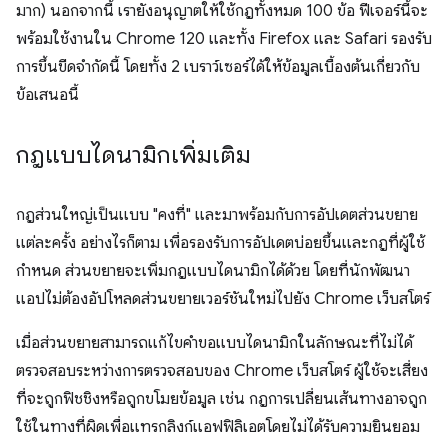
มาก) นอกจากนี้ เรายังอนุญาตให้ใช้กฎทั้งหมด 100 ข้อ ฟีเจอร์นี้จะ
พร้อมใช้งานใน Chrome 120 และทั้ง Firefox และ Safari รองรับ
การขึ้นขีดจำกัดนี้ โดยทั้ง 2 เบราว์เซอร์ได้ให้ข้อมูลเบื้องต้นเกี่ยวกับ
ข้อเสนอนี้
กฎแบบไดนามิกเพิ่มเติม
กฎส่วนใหญ่เป็นแบบ "คงที่" และมาพร้อมกับการอัปเดตส่วนขยาย
แต่ละครั้ง อย่างไรก็ตาม เพื่อรองรับการอัปเดตบ่อยขึ้นและกฎที่ผู้ใช้
กำหนด ส่วนขยายจะเพิ่มกฎแบบไดนามิกได้ด้วย โดยที่นักพัฒนา
แอปไม่ต้องอัปโหลดส่วนขยายเวอร์ชันใหม่ไปยัง Chrome เว็บสโตร์
เมื่อส่วนขยายสามารถแก้ไขคำขอแบบไดนามิกในลักษณะที่ไม่ได้
ตรวจสอบระหว่างการตรวจสอบของ Chrome เว็บสโตร์ ผู้ใช้จะเสี่ยง
ที่จะถูกฟิชชิงหรือถูกขโมยข้อมูล เช่น กฎการเปลี่ยนเส้นทางอาจถูก
ใช้ในทางที่ผิดเพื่อแทรกลิงก์แอฟฟิลิเอตโดยไม่ได้รับความยินยอม