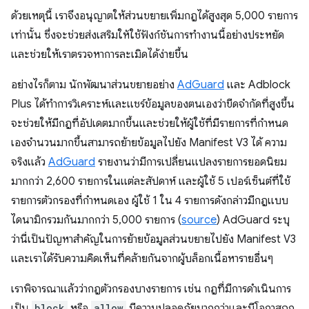
ด้วยเหตุนี้ เราจึงอนุญาตให้ส่วนขยายเพิ่มกฎได้สูงสุด 5,000 รายการ
เท่านั้น ซึ่งจะช่วยส่งเสริมให้ใช้ฟังก์ชันการทำงานนี้อย่างประหยัด
และช่วยให้เราตรวจหาการละเมิดได้ง่ายขึ้น
อย่างไรก็ตาม นักพัฒนาส่วนขยายอย่าง
AdGuard
และ Adblock
Plus ได้ทําการวิเคราะห์และแชร์ข้อมูลของตนเองว่าขีดจํากัดที่สูงขึ้น
จะช่วยให้มีกฎที่อัปเดตมากขึ้นและช่วยให้ผู้ใช้ที่มีรายการที่กําหนด
เองจํานวนมากขึ้นสามารถย้ายข้อมูลไปยัง Manifest V3 ได้ ความ
จริงแล้ว
AdGuard
รายงานว่ามีการเปลี่ยนแปลงรายการยอดนิยม
มากกว่า 2,600 รายการในแต่ละสัปดาห์ และผู้ใช้ 5 เปอร์เซ็นต์ที่ใช้
รายการตัวกรองที่กำหนดเอง ผู้ใช้ 1 ใน 4 รายการดังกล่าวมีกฎแบบ
ไดนามิกรวมกันมากกว่า 5,000 รายการ (
source
) AdGuard ระบุ
ว่านี่เป็นปัญหาสำคัญในการย้ายข้อมูลส่วนขยายไปยัง Manifest V3
และเราได้รับความคิดเห็นที่คล้ายกันจากผู้บล็อกเนื้อหารายอื่นๆ
เราพิจารณาแล้วว่ากฎตัวกรองบางรายการ เช่น กฎที่มีการดำเนินการ
เป็น
block
หรือ
allow
มีความปลอดภัยมากกว่าและมีโอกาสถูก