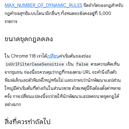
MAX_NUMBER_OF_DYNAMIC_RULES
ขีดจํากัดของกฎสําหรับ
กฎคําขอสุทธิแบบไดนามิกอื่นๆ ทั้งหมดจะยังคงอยู่ที่ 5,000
รายการ
ขนาดชุดกฎลดลง
ใน Chrome 118 เราได้
เปลี่ยน
ค่าเริ่มต้นของช่อง
isUrlFilterCaseSensitive
เป็น
false
ตามความคิดเห็น
จากชุมชน ช่องนี้จะควบคุมว่ากฎที่กรองตาม URL จะคำนึงถึงตัว
พิมพ์เล็กและตัวพิมพ์ใหญ่หรือไม่ และเราพบว่านักพัฒนาแอปส่วน
ใหญ่มีค่าเริ่มต้นที่ต่างกันในส่วนขยาย ด้วยเหตุนี้จึงต้องตั้งค่าหลาย
ครั้ง การเปลี่ยนแปลงนี้จะช่วยให้นักพัฒนาแอปลดขนาดชุดกฎได้
อย่างมาก
สิ่งที่ควรทำถัดไป