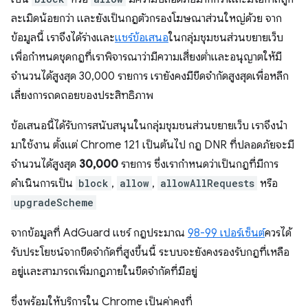
ละเมิดน้อยกว่า และยังเป็นกฎตัวกรองโฆษณาส่วนใหญ่ด้วย จาก
ข้อมูลนี้ เราจึงได้ร่างและ
แชร์ข้อเสนอ
ในกลุ่มชุมชนส่วนขยายเว็บ
เพื่อกำหนดชุดกฎที่เราพิจารณาว่ามีความเสี่ยงต่ำและอนุญาตให้มี
จำนวนได้สูงสุด 30,000 รายการ เรายังคงมีขีดจำกัดสูงสุดเพื่อหลีก
เลี่ยงการถดถอยของประสิทธิภาพ
ข้อเสนอนี้ได้รับการสนับสนุนในกลุ่มชุมชนส่วนขยายเว็บ เราจึงนำ
มาใช้งาน ตั้งแต่ Chrome 121 เป็นต้นไป กฎ DNR ที่ปลอดภัยจะมี
จำนวนได้สูงสุด
30,000
รายการ ซึ่งเรากำหนดว่าเป็นกฎที่มีการ
ดำเนินการเป็น
block
,
allow
,
allowAllRequests
หรือ
upgradeScheme
จากข้อมูลที่ AdGuard แชร์ กฎประมาณ
98-99 เปอร์เซ็นต์
ควรได้
รับประโยชน์จากขีดจำกัดที่สูงขึ้นนี้ ระบบจะยังคงรองรับกฎที่เหลือ
อยู่และสามารถเพิ่มกฎภายในขีดจำกัดที่มีอยู่
ซึ่งพร้อมให้บริการใน Chrome เป็นค่าคงที่