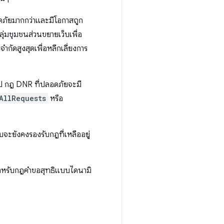
ภัยมากกว่าและมีโอกาสถูก
ุ่มชุมชนส่วนขยายเว็บเพื่อ
กัดสูงสุดเพื่อหลีกเลี่ยงการ
ไป กฎ DNR ที่ปลอดภัยจะมี
AllRequests
หรือ
บบจะยังคงรองรับกฎที่เหลืออยู่
าหรับกฎคําขอสุทธิแบบไดนามิ