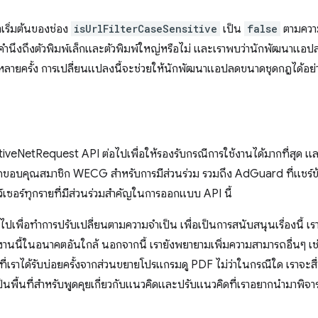
าเริ่มต้นของช่อง
isUrlFilterCaseSensitive
เป็น
false
ตามความ
นึงถึงตัวพิมพ์เล็กและตัวพิมพ์ใหญ่หรือไม่ และเราพบว่านักพัฒนาแอปส่วน
งค่าหลายครั้ง การเปลี่ยนแปลงนี้จะช่วยให้นักพัฒนาแอปลดขนาดชุดกฎได้อย
ativeNetRequest API ต่อไปเพื่อให้รองรับกรณีการใช้งานได้มากที่สุด แล
ากขอบคุณสมาชิก WECG สำหรับการมีส่วนร่วม รวมถึง AdGuard ที่แชร์ข้
ว์เซอร์ทุกรายที่มีส่วนร่วมสำคัญในการออกแบบ API นี้
อไปเพื่อทำการปรับเปลี่ยนตามความจําเป็น เพื่อเป็นการสนับสนุนเรื่องนี้ 
งงานนี้ในอนาคตอันใกล้ นอกจากนี้ เรายังพยายามเพิ่มความสามารถอื่นๆ เ
ที่เราได้รับบ่อยครั้งจากส่วนขยายโปรแกรมดู PDF ไม่ว่าในกรณีใด เราจะสื
ป็นพื้นที่สำหรับพูดคุยเกี่ยวกับแนวคิดและปรับแนวคิดที่เราอยากนำมาพิ