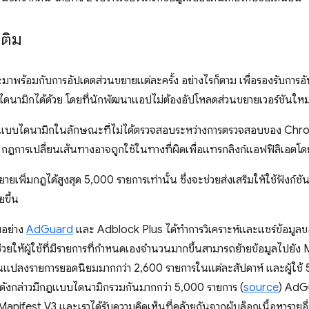
ติม
าพร้อมกับการอัปเดตส่วนขยายแต่ละครั้ง อย่างไรก็ตาม เพื่อรองรับการอัป
นามิกได้ด้วย โดยที่นักพัฒนาแอปไม่ต้องอัปโหลดส่วนขยายเวอร์ชันใหม
แบบไดนามิกในลักษณะที่ไม่ได้ตรวจสอบระหว่างการตรวจสอบของ Chrome เว
น กฎการเปลี่ยนเส้นทางอาจถูกใช้ในทางที่ผิดเพื่อแทรกลิงก์แอฟฟิลิเอตโ
ขยายเพิ่มกฎได้สูงสุด 5,000 รายการเท่านั้น ซึ่งจะช่วยส่งเสริมให้ใช้ฟังก
ยขึ้น
ยอย่าง
AdGuard
และ Adblock Plus ได้ทําการวิเคราะห์และแชร์ข้อมูลของ
่วยให้ผู้ใช้ที่มีรายการที่กําหนดเองจํานวนมากขึ้นสามารถย้ายข้อมูลไปยัง
นแปลงรายการยอดนิยมมากกว่า 2,600 รายการในแต่ละสัปดาห์ และผู้ใช้ 5 เ
การดังกล่าวมีกฎแบบไดนามิกรวมกันมากกว่า 5,000 รายการ (
source
) AdGu
anifest V3 และเราได้รับความคิดเห็นที่คล้ายกันจากผู้บล็อกเนื้อหารายอื