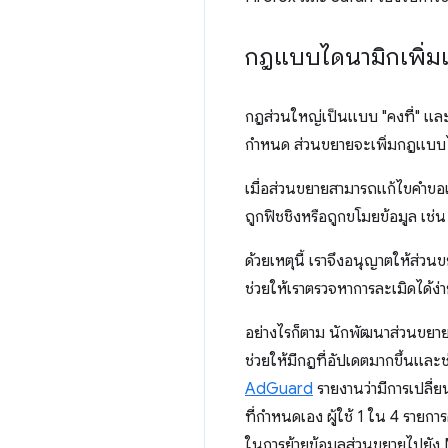
กฎแบบไดนามิกเพิ่มเ
กฎส่วนใหญ่เป็นแบบ "คงที่" และม
กำหนด ส่วนขยายจะเพิ่มกฎแบบได
เมื่อส่วนขยายสามารถแก้ไขคำขอ
ถูกฟิชชิงหรือถูกขโมยข้อมูล เช่
ด้วยเหตุนี้ เราจึงอนุญาตให้ส่วน
ช่วยให้เราตรวจหาการละเมิดได้ง่า
อย่างไรก็ตาม นักพัฒนาส่วนขยา
ช่วยให้มีกฎที่อัปเดตมากขึ้นและช
AdGuard
รายงานว่ามีการเปลี่ย
ที่กำหนดเอง ผู้ใช้ 1 ใน 4 ราย
ในการย้ายข้อมูลส่วนขยายไปยัง M