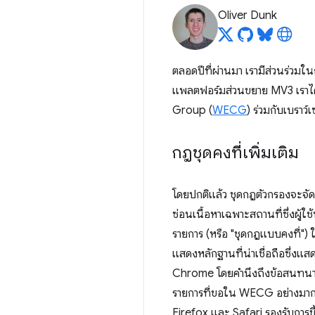
Oliver Dunk
ตลอดปีที่ผ่านมา เรามีส่วนร่วมในก
แพลตฟอร์มส่วนขยาย MV3 เราได้
Group (
WECG
) ร่วมกับเบราว์เ
กฎชุดคงที่เพิ่มเติม
โดยปกติแล้ว ชุดกฎตัวกรองจะจัดก
ซ่อนเนื้อหาเฉพาะสถานที่ซึ่งผู้
รายการ (หรือ "ชุดกฎแบบคงที่") ใ
แสดงหลักฐานที่น่าเชื่อถือซึ่ง
Chrome โดยคำนึงถึงข้อสนทนาเหล่
รายการที่ขอใน WECG อย่างมาก) 
Firefox และ Safari รองรับการขึ้นข