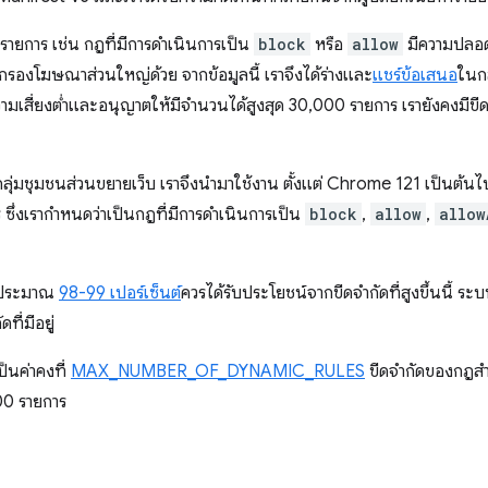
รายการ เช่น กฎที่มีการดำเนินการเป็น
block
หรือ
allow
มีความปลอด
กรองโฆษณาส่วนใหญ่ด้วย จากข้อมูลนี้ เราจึงได้ร่างและ
แชร์ข้อเสนอ
ในกล
ามเสี่ยงต่ำและอนุญาตให้มีจำนวนได้สูงสุด 30,000 รายการ เรายังคงมีขีดจำ
กลุ่มชุมชนส่วนขยายเว็บ เราจึงนำมาใช้งาน ตั้งแต่ Chrome 121 เป็นต้น
ซึ่งเรากำหนดว่าเป็นกฎที่มีการดำเนินการเป็น
block
,
allow
,
allow
กฎประมาณ
98-99 เปอร์เซ็นต์
ควรได้รับประโยชน์จากขีดจำกัดที่สูงขึ้นนี้ ระ
ี่มีอยู่
็นค่าคงที่
MAX_NUMBER_OF_DYNAMIC_RULES
ขีดจํากัดของกฎสํ
000 รายการ