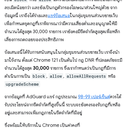
ละเมิดน้อยกว่า และยังเป็นกฎตัวกรองโฆษณาส่วนใหญ่ด้วย จาก
ข้อมูลนี้ เราจึงได้ร่างและ
แชร์ข้อเสนอ
ในกลุ่มชุมชนส่วนขยายเว็บ
เพื่อกำหนดชุดกฎที่เราพิจารณาว่ามีความเสี่ยงต่ำและอนุญาตให้มี
จำนวนได้สูงสุด 30,000 รายการ เรายังคงมีขีดจำกัดสูงสุดเพื่อหลีก
เลี่ยงการถดถอยของประสิทธิภาพ
ข้อเสนอนี้ได้รับการสนับสนุนในกลุ่มชุมชนส่วนขยายเว็บ เราจึงนำ
มาใช้งาน ตั้งแต่ Chrome 121 เป็นต้นไป กฎ DNR ที่ปลอดภัยจะมี
จำนวนได้สูงสุด
30,000
รายการ ซึ่งเรากำหนดว่าเป็นกฎที่มีการ
ดำเนินการเป็น
block
,
allow
,
allowAllRequests
หรือ
upgradeScheme
จากข้อมูลที่ AdGuard แชร์ กฎประมาณ
98-99 เปอร์เซ็นต์
ควรได้
รับประโยชน์จากขีดจำกัดที่สูงขึ้นนี้ ระบบจะยังคงรองรับกฎที่เหลือ
อยู่และสามารถเพิ่มกฎภายในขีดจำกัดที่มีอยู่
ซึ่งพร้อมให้บริการใน Chrome เป็นค่าคงที่