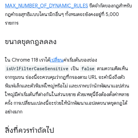
MAX_NUMBER_OF_DYNAMIC_RULES
ขีดจํากัดของกฎสําหรับ
กฎคําขอสุทธิแบบไดนามิกอื่นๆ ทั้งหมดจะยังคงอยู่ที่ 5,000
รายการ
ขนาดชุดกฎลดลง
ใน Chrome 118 เราได้
เปลี่ยน
ค่าเริ่มต้นของช่อง
isUrlFilterCaseSensitive
เป็น
false
ตามความคิดเห็น
จากชุมชน ช่องนี้จะควบคุมว่ากฎที่กรองตาม URL จะคำนึงถึงตัว
พิมพ์เล็กและตัวพิมพ์ใหญ่หรือไม่ และเราพบว่านักพัฒนาแอปส่วน
ใหญ่มีค่าเริ่มต้นที่ต่างกันในส่วนขยาย ด้วยเหตุนี้จึงต้องตั้งค่าหลาย
ครั้ง การเปลี่ยนแปลงนี้จะช่วยให้นักพัฒนาแอปลดขนาดชุดกฎได้
อย่างมาก
สิ่งที่ควรทำถัดไป