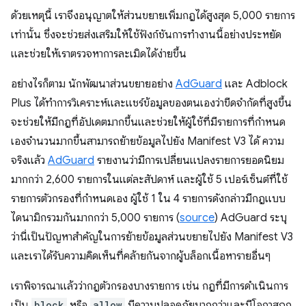
ด้วยเหตุนี้ เราจึงอนุญาตให้ส่วนขยายเพิ่มกฎได้สูงสุด 5,000 รายการ
เท่านั้น ซึ่งจะช่วยส่งเสริมให้ใช้ฟังก์ชันการทำงานนี้อย่างประหยัด
และช่วยให้เราตรวจหาการละเมิดได้ง่ายขึ้น
อย่างไรก็ตาม นักพัฒนาส่วนขยายอย่าง
AdGuard
และ Adblock
Plus ได้ทําการวิเคราะห์และแชร์ข้อมูลของตนเองว่าขีดจํากัดที่สูงขึ้น
จะช่วยให้มีกฎที่อัปเดตมากขึ้นและช่วยให้ผู้ใช้ที่มีรายการที่กําหนด
เองจํานวนมากขึ้นสามารถย้ายข้อมูลไปยัง Manifest V3 ได้ ความ
จริงแล้ว
AdGuard
รายงานว่ามีการเปลี่ยนแปลงรายการยอดนิยม
มากกว่า 2,600 รายการในแต่ละสัปดาห์ และผู้ใช้ 5 เปอร์เซ็นต์ที่ใช้
รายการตัวกรองที่กำหนดเอง ผู้ใช้ 1 ใน 4 รายการดังกล่าวมีกฎแบบ
ไดนามิกรวมกันมากกว่า 5,000 รายการ (
source
) AdGuard ระบุ
ว่านี่เป็นปัญหาสำคัญในการย้ายข้อมูลส่วนขยายไปยัง Manifest V3
และเราได้รับความคิดเห็นที่คล้ายกันจากผู้บล็อกเนื้อหารายอื่นๆ
เราพิจารณาแล้วว่ากฎตัวกรองบางรายการ เช่น กฎที่มีการดำเนินการ
เป็น
block
หรือ
allow
มีความปลอดภัยมากกว่าและมีโอกาสถูก