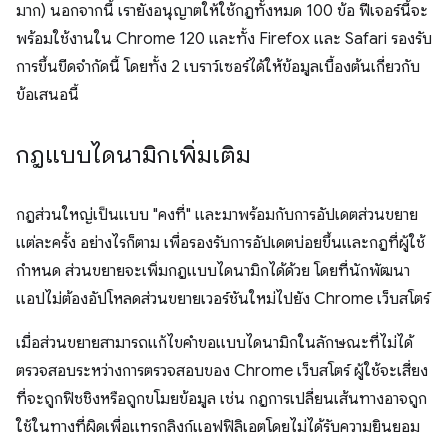
มาก) นอกจากนี้ เรายังอนุญาตให้ใช้กฎทั้งหมด 100 ข้อ ฟีเจอร์นี้จะ
พร้อมใช้งานใน Chrome 120 และทั้ง Firefox และ Safari รองรับ
การขึ้นขีดจำกัดนี้ โดยทั้ง 2 เบราว์เซอร์ได้ให้ข้อมูลเบื้องต้นเกี่ยวกับ
ข้อเสนอนี้
กฎแบบไดนามิกเพิ่มเติม
กฎส่วนใหญ่เป็นแบบ "คงที่" และมาพร้อมกับการอัปเดตส่วนขยาย
แต่ละครั้ง อย่างไรก็ตาม เพื่อรองรับการอัปเดตบ่อยขึ้นและกฎที่ผู้ใช้
กำหนด ส่วนขยายจะเพิ่มกฎแบบไดนามิกได้ด้วย โดยที่นักพัฒนา
แอปไม่ต้องอัปโหลดส่วนขยายเวอร์ชันใหม่ไปยัง Chrome เว็บสโตร์
เมื่อส่วนขยายสามารถแก้ไขคำขอแบบไดนามิกในลักษณะที่ไม่ได้
ตรวจสอบระหว่างการตรวจสอบของ Chrome เว็บสโตร์ ผู้ใช้จะเสี่ยง
ที่จะถูกฟิชชิงหรือถูกขโมยข้อมูล เช่น กฎการเปลี่ยนเส้นทางอาจถูก
ใช้ในทางที่ผิดเพื่อแทรกลิงก์แอฟฟิลิเอตโดยไม่ได้รับความยินยอม