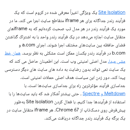
Site Isolation
یک ویژگی اخیراً معرفی شده در کروم است که یک
فرآیند رندر جداگانه برای هر iframe متقاطع سایت اجرا می کند. ما در
مورد یک فرآیند رندر در هر مدل تب صحبت کرده‌ایم که به iframe‌های
متقابل سایت اجازه می‌دهد در یک فرآیند رندر واحد با به اشتراک گذاشتن
فضای حافظه بین سایت‌های مختلف اجرا شوند. اجرای a.com و
b.com در فرآیند رندر یکسان ممکن است مشکلی به نظر برسد.
همان خط
مشی مبدا،
مدل اصلی امنیتی وب است. این اطمینان حاصل می کند که
یک سایت نمی تواند بدون رضایت به داده های سایت های دیگر دسترسی
پیدا کند. دور زدن این سیاست هدف اصلی حملات امنیتی است.
جداسازی فرآیند مؤثرترین راه برای جداسازی سایت‌ها است. با
Meltdown و Spectre
، حتی بیشتر آشکار شد که باید سایت‌ها را با
استفاده از فرآیندها جدا کنیم. با فعال کردن Site Isolation به‌طور
پیش‌فرض روی دسک‌تاپ از Chrome 67، هر iframe متقابل سایت در
یک برگه یک فرآیند رندر جداگانه دریافت می‌کند.