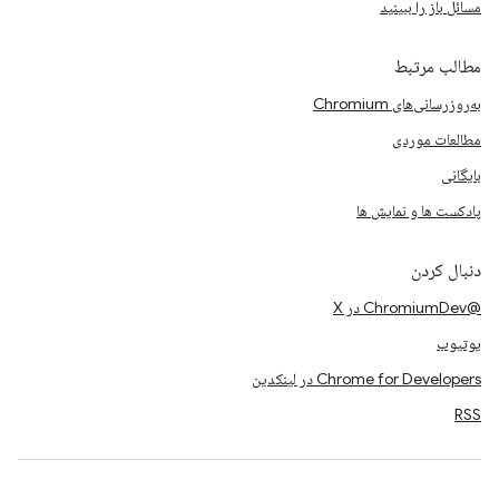
مسائل باز را ببینید
مطالب مرتبط
به‌روزرسانی‌های Chromium
مطالعات موردی
بایگانی
پادکست ها و نمایش ها
دنبال کردن
@ChromiumDev در X
یوتیوب
Chrome for Developers در لینکدین
RSS