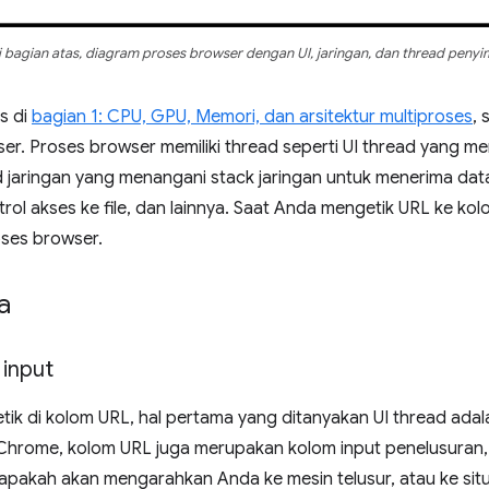
i bagian atas, diagram proses browser dengan UI, jaringan, dan thread peny
s di
bagian 1: CPU, GPU, Memori, dan arsitektur multiproses
, 
ser. Proses browser memiliki thread seperti UI thread yang
 jaringan yang menangani stack jaringan untuk menerima data 
l akses ke file, dan lainnya. Saat Anda mengetik URL ke kol
oses browser.
a
 input
k di kolom URL, hal pertama yang ditanyakan UI thread adala
 Chrome, kolom URL juga merupakan kolom input penelusuran,
pakah akan mengarahkan Anda ke mesin telusur, atau ke situ