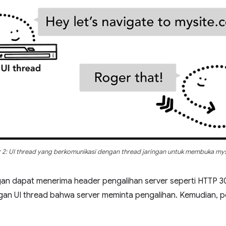
2: UI thread yang berkomunikasi dengan thread jaringan untuk membuka my
ngan dapat menerima header pengalihan server seperti HTTP 301
gan UI thread bahwa server meminta pengalihan. Kemudian, p