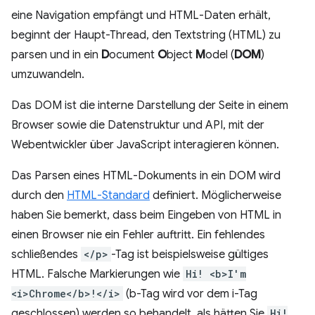
eine Navigation empfängt und HTML-Daten erhält,
beginnt der Haupt-Thread, den Textstring (HTML) zu
parsen und in ein
D
ocument
O
bject
M
odel (
DOM
)
umzuwandeln.
Das DOM ist die interne Darstellung der Seite in einem
Browser sowie die Datenstruktur und API, mit der
Webentwickler über JavaScript interagieren können.
Das Parsen eines HTML-Dokuments in ein DOM wird
durch den
HTML-Standard
definiert. Möglicherweise
haben Sie bemerkt, dass beim Eingeben von HTML in
einen Browser nie ein Fehler auftritt. Ein fehlendes
schließendes
</p>
-Tag ist beispielsweise gültiges
HTML. Falsche Markierungen wie
Hi! <b>I'm
<i>Chrome</b>!</i>
(b-Tag wird vor dem i-Tag
geschlossen) werden so behandelt, als hätten Sie
Hi!