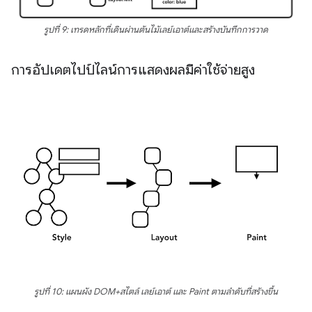
รูปที่ 9: เทรดหลักที่เดินผ่านต้นไม้เลย์เอาต์และสร้างบันทึกการวาด
การอัปเดตไปป์ไลน์การแสดงผลมีค่าใช้จ่ายสูง
รูปที่ 10: แผนผัง DOM+สไตล์ เลย์เอาต์ และ Paint ตามลำดับที่สร้างขึ้น