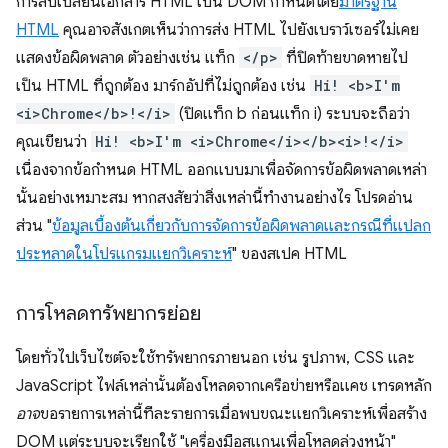
การสับเปลี่ยนเอกสาร HTML เป็น DOM กำหนดโดย
มาตรฐาน
HTML
คุณอาจสังเกตเห็นว่าการส่ง HTML ไปยังเบราว์เซอร์ไม่เคย
แสดงข้อผิดพลาด ตัวอย่างเช่น แท็ก
</p>
ที่ปิดท้ายขาดหายไป
เป็น HTML ที่ถูกต้อง มาร์กอัปที่ไม่ถูกต้อง เช่น
Hi! <b>I'm
<i>Chrome</b>!</i>
(ปิดแท็ก b ก่อนแท็ก i) ระบบจะถือว่า
คุณเขียนว่า
Hi! <b>I'm <i>Chrome</i></b><i>!</i>
เนื่องจากข้อกำหนด HTML ออกแบบมาเพื่อจัดการข้อผิดพลาดเหล่า
นั้นอย่างเหมาะสม หากสงสัยว่าสิ่งเหล่านี้ทำงานอย่างไร โปรดอ่าน
ส่วน "
ข้อมูลเบื้องต้นเกี่ยวกับการจัดการข้อผิดพลาดและกรณีที่แปลก
ประหลาดในโปรแกรมแยกวิเคราะห์
" ของสเปค HTML
การโหลดทรัพยากรย่อย
โดยทั่วไปเว็บไซต์จะใช้ทรัพยากรภายนอก เช่น รูปภาพ, CSS และ
JavaScript ไฟล์เหล่านั้นต้องโหลดจากเครือข่ายหรือแคช เทรดหลัก
อาจ
ขอรายการเหล่านี้ทีละรายการเมื่อพบขณะแยกวิเคราะห์เพื่อสร้าง
DOM แต่ระบบจะเรียกใช้ "เครื่องมือสแกนเพื่อโหลดล่วงหน้า"