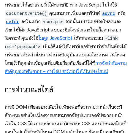
ทรัพยากรได้อย่างราบรื่นได้หลายวิธี หาก JavaScript ไม่ได้ใช้
document.write()
คุณสามารถเพิ่มแอตทริบิวต์
async
หรือ
defer
ลงในแท็ก
<script>
จากนั้นเบราว์เซอร์จะโหลดและ
เรียกใช้โค้ด JavaScript แบบอะซิงโครนัสและไม่บล็อกการแยก
วิเคราะห์ คุณยังใช้
โมดูล JavaScript
ได้หากเหมาะสม
<link
rel="preload">
เป็นวิธีแจ้งให้เบราว์เซอร์ทราบว่าจำเป็นต้องใช้
ทรัพยากรดังกล่าวในการนําทางปัจจุบันและคุณต้องการดาวน์โหลด
โดยเร็วที่สุด อ่านข้อมูลเพิ่มเติมเกี่ยวกับเรื่องนี้ได้ที่
การจัดลําดับความ
สําคัญของทรัพยากร – การใช้เบราว์เซอร์ให้เป็นประโยชน์
การคำนวณสไตล์
การมี DOM เพียงอย่างเดียวไม่เพียงพอที่จะทราบว่าหน้าเว็บจะมี
ลักษณะอย่างไร เนื่องจากเราสามารถจัดรูปแบบองค์ประกอบหน้า
เว็บใน CSS ได้ เทรดหลักจะแยกวิเคราะห์ CSS และกำหนดสไตล์ที่
คอมไพล์แล้วสำหรับโหนด DOM แต่ละโหนด ข้อมูลนี้บอกเกี่ยวกับ