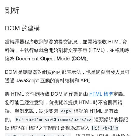
剖析
DOM 的建構
當轉譯器程序收到導覽的提交訊息，並開始接收 HTML 資
料時，主執行緒就會開始剖析文字字串 (HTML)，並將其轉
換為
D
ocument
O
bject
M
odel (
DOM
)。
DOM 是瀏覽器對網頁的內部表示法，也是網頁開發人員可
透過 JavaScript 互動的資料結構和 API。
將 HTML 文件剖析成 DOM 的作業是由
HTML 標準
定義。
您可能已經注意到，向瀏覽器提供 HTML 時不會擲回錯
誤。舉例來說，缺少關閉
</p>
標記的 HTML 是有效
的。
Hi! <b>I'm <i>Chrome</b>!</i>
這類錯誤的標記
(b 標記在 i 標記之前關閉) 會視為您寫入
Hi! <b>I'm