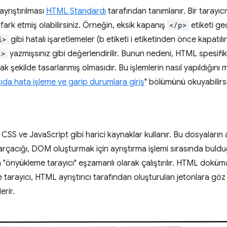
yrıştırılması
HTML Standardı
tarafından tanımlanır. Bir tarayı
ark etmiş olabilirsiniz. Örneğin, eksik kapanış
</p>
etiketi ge
i>
gibi hatalı işaretlemeler (b etiketi i etiketinden önce kapatılı
i>
yazmışsınız gibi değerlendirilir. Bunun nedeni, HTML spesif
cak şekilde tasarlanmış olmasıdır. Bu işlemlerin nasıl yapıldığı
ıcıda hata işleme ve garip durumlara giriş
" bölümünü okuyabilirsi
m, CSS ve JavaScript gibi harici kaynaklar kullanır. Bu dosyalar
arçacığı, DOM oluşturmak için ayrıştırma işlemi sırasında buld
 "önyükleme tarayıcı" eşzamanlı olarak çalıştırılır. HTML dokü
tarayıcı, HTML ayrıştırıcı tarafından oluşturulan jetonlara göz 
erir.