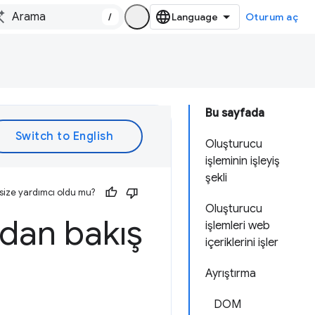
/
Oturum aç
Bu sayfada
Oluşturucu
işleminin işleyiş
şekli
size yardımcı oldu mu?
Oluşturucu
ndan bakış
işlemleri web
içeriklerini işler
Ayrıştırma
DOM