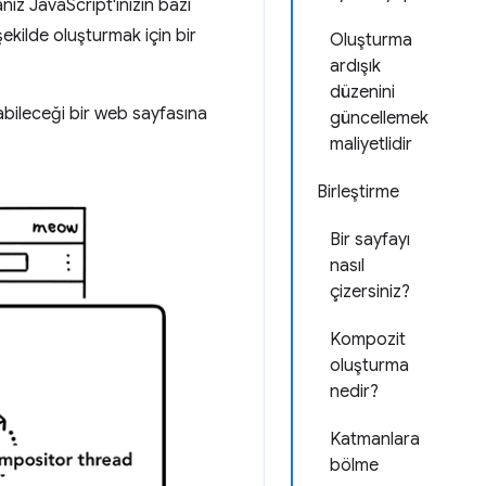
nız JavaScript'inizin bazı
şekilde oluşturmak için bir
Oluşturma
ardışık
düzenini
abileceği bir web sayfasına
güncellemek
maliyetlidir
Birleştirme
Bir sayfayı
nasıl
çizersiniz?
Kompozit
oluşturma
nedir?
Katmanlara
bölme