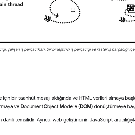
cığı, çalışan iş parçacıkları, bir birleştirici iş parçacığı ve raster iş parçacığı i
 için bir taahhüt mesajı aldığında ve HTML verileri almaya başl
tırmaya ve
D
ocument
O
bject
M
odel'e (
DOM
) dönüştürmeye başl
dahili temsilidir. Ayrıca, web geliştiricinin JavaScript aracılığıy