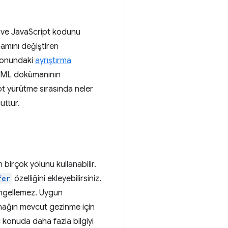
r ve JavaScript kodunu
amını değiştiren
syonundaki
ayrıştırma
HTML dokümanının
ipt yürütme sırasında neler
ttur.
 birçok yolunu kullanabilir.
fer
özelliğini ekleyebilirsiniz.
 engellemez. Uygun
ynağın mevcut gezinme için
u konuda daha fazla bilgiyi