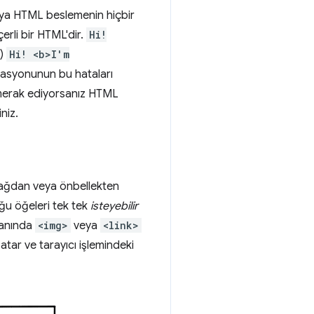
cıya HTML beslemenin hiçbir
çerli bir HTML'dir.
Hi!
r)
Hi! <b>I'm
ikasyonunun bu hataları
nı merak ediyorsanız HTML
niz.
ın ağdan veya önbellekten
uğu öğeleri tek tek
isteyebilir
manında
<img>
veya
<link>
atar ve tarayıcı işlemindeki