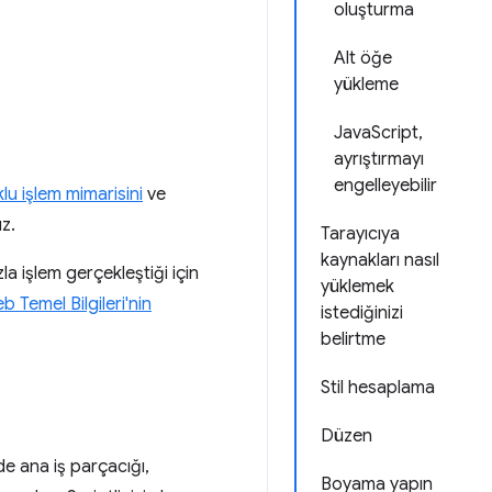
oluşturma
Alt öğe
yükleme
JavaScript,
ayrıştırmayı
engelleyebilir
lu işlem mimarisini
ve
z.
Tarayıcıya
kaynakları nasıl
a işlem gerçekleştiği için
yüklemek
b Temel Bilgileri'nin
istediğinizi
belirtme
Stil hesaplama
Düzen
e ana iş parçacığı,
Boyama yapın