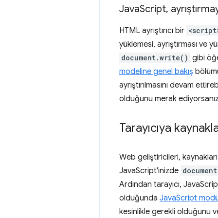
Java
Script
,
ayrıştırmay
HTML ayrıştırıcı bir
<script
yüklemesi, ayrıştırması ve 
document.write()
gibi öğe
modeline genel bakış
bölümü
ayrıştırılmasını devam ettire
olduğunu merak ediyorsanı
Tarayıcıya kaynakla
Web geliştiricileri, kaynakla
JavaScript'inizde
document
Ardından tarayıcı, JavaScrip
olduğunda
JavaScript modü
kesinlikle gerekli olduğunu v