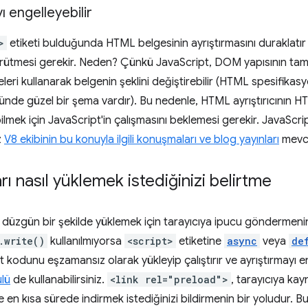
ı engelleyebilir
>
etiketi bulduğunda HTML belgesinin ayrıştırmasını duraklatı
yürütmesi gerekir. Neden? Çünkü JavaScript, DOM yapısının tam
leri kullanarak belgenin şeklini değiştirebilir (HTML spesifika
nde güzel bir şema vardır). Bu nedenle, HTML ayrıştırıcının 
bilmek için JavaScript'in çalışmasını beklemesi gerekir. JavaScr
z
V8 ekibinin bu konuyla ilgili konuşmaları ve blog yayınları
mevcu
rı nasıl yüklemek istediğinizi belirtme
rı düzgün bir şekilde yüklemek için tarayıcıya ipucu göndermenin
.write()
kullanılmıyorsa
<script>
etiketine
async
veya
de
t kodunu eşzamansız olarak yükleyip çalıştırır ve ayrıştırmayı
lü
de kullanabilirsiniz.
<link rel="preload">
, tarayıcıya ka
e en kısa sürede indirmek istediğinizi bildirmenin bir yoludur. B