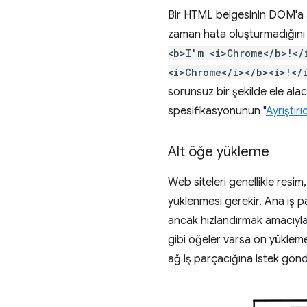
Bir HTML belgesinin DOM'a a
zaman hata oluşturmadığını f
<b>I'm <i>Chrome</b>!</
<i>Chrome</i></b><i>!</
sorunsuz bir şekilde ele ala
spesifikasyonunun "
Ayrıştır
Alt öğe yükleme
Web siteleri genellikle resi
yüklenmesi gerekir. Ana iş p
ancak hızlandırmak amacıyla
gibi öğeler varsa ön yükleme 
ağ iş parçacığına istek gönd