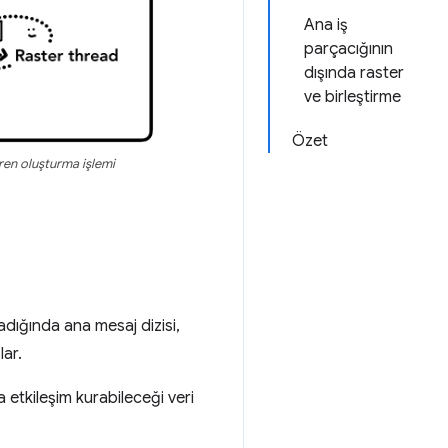
Ana iş
parçacığının
dışında raster
ve birleştirme
Özet
çeren oluşturma işlemi
adığında ana mesaj dizisi,
ar.
la etkileşim kurabileceği veri