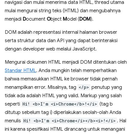
navigasi dan mulai menerima data HTML, thread utama
mulai mengurai string teks (HTML) dan mengubahnya
menjadi
D
ocument
O
bject
M
odel (
DOM
).
DOM adalah representasi internal halaman browser
serta struktur data dan API yang dapat berinteraksi
dengan developer web melalui JavaScript.
Mengurai dokumen HTML menjadi DOM ditentukan oleh
Standar HTML
. Anda mungkin telah memperhatikan
bahwa memasukkan HTML ke browser tidak pernah
menampilkan error. Misalnya, tag
</p>
penutup yang
tidak ada adalah HTML yang valid. Markup yang salah
seperti
Hi! <b>I'm <i>Chrome</b>!</i>
(tag b
ditutup sebelum tag i) diperlakukan seolah-olah Anda
menulis
Hi! <b>I'm <i>Chrome</i></b><i>!</i>
. Hal
ini karena spesifikasi HTML dirancang untuk menangani