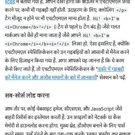
स्टैंडर्ड
में बताया गया है. आपने देखा होगा कि ब्राउज़र में एचटीएमएल फ़ीड
करने पर, कभी भी गड़बड़ी नहीं होती. उदाहरण के लिए, क्लोज़िंग
</p>
टैग मौजूद न होने पर भी एचटीएमएल मान्य होता है.
Hi! <b>I'm
<i>Chrome</b>!</i>
(i टैग से पहले b टैग बंद है) जैसे गलत
मार्कअप को वैसे ही माना जाता है जैसे आपने
Hi! <b>I'm
<i>Chrome</i></b><i>!</i>
लिखा हो. ऐसा इसलिए है, क्योंकि
एचटीएमएल स्पेसिफ़िकेशन को उन गड़बड़ियों को आसानी से मैनेज करने
के लिए डिज़ाइन किया गया है. अगर आपको यह जानना है कि ये काम
कैसे किए जाते हैं, तो एचटीएमएल स्पेसिफ़िकेशन के "
पार्सर में गड़बड़ी
को मैनेज करने और अजीब मामलों के बारे में जानकारी
" सेक्शन को पढ़ें.
सब-सोर्स लोड करना
आम तौर पर, कोई वेबसाइट इमेज, सीएसएस, और JavaScript जैसे
बाहरी रिसॉर्स का इस्तेमाल करती है. उन फ़ाइलों को नेटवर्क या कैश
मेमोरी से डाउनलोड करना होगा. मुख्य थ्रेड, डीओएम बनाने के लिए पार्स
करते समय, उन्हें ढूंढने के बाद एक-एक करके उनका अनुरोध
कर सकता