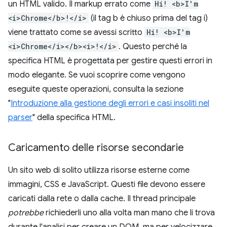
un HTML valido. Il markup errato come
Hi! <b>I'm
<i>Chrome</b>!</i>
(il tag b è chiuso prima del tag i)
viene trattato come se avessi scritto
Hi! <b>I'm
<i>Chrome</i></b><i>!</i>
. Questo perché la
specifica HTML è progettata per gestire questi errori in
modo elegante. Se vuoi scoprire come vengono
eseguite queste operazioni, consulta la sezione
"
Introduzione alla gestione degli errori e casi insoliti nel
parser
" della specifica HTML.
Caricamento delle risorse secondarie
Un sito web di solito utilizza risorse esterne come
immagini, CSS e JavaScript. Questi file devono essere
caricati dalla rete o dalla cache. Il thread principale
potrebbe
richiederli uno alla volta man mano che li trova
durante l'analisi per creare un DOM, ma per velocizzare