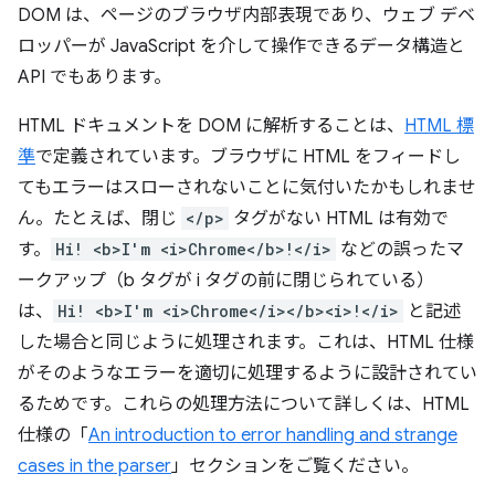
DOM は、ページのブラウザ内部表現であり、ウェブ デベ
ロッパーが JavaScript を介して操作できるデータ構造と
API でもあります。
HTML ドキュメントを DOM に解析することは、
HTML 標
準
で定義されています。ブラウザに HTML をフィードし
てもエラーはスローされないことに気付いたかもしれませ
ん。たとえば、閉じ
</p>
タグがない HTML は有効で
す。
Hi! <b>I'm <i>Chrome</b>!</i>
などの誤ったマ
ークアップ（b タグが i タグの前に閉じられている）
は、
Hi! <b>I'm <i>Chrome</i></b><i>!</i>
と記述
した場合と同じように処理されます。これは、HTML 仕様
がそのようなエラーを適切に処理するように設計されてい
るためです。これらの処理方法について詳しくは、HTML
仕様の「
An introduction to error handling and strange
cases in the parser
」セクションをご覧ください。