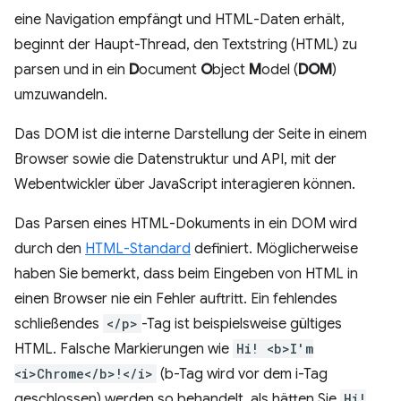
eine Navigation empfängt und HTML-Daten erhält,
beginnt der Haupt-Thread, den Textstring (HTML) zu
parsen und in ein
D
ocument
O
bject
M
odel (
DOM
)
umzuwandeln.
Das DOM ist die interne Darstellung der Seite in einem
Browser sowie die Datenstruktur und API, mit der
Webentwickler über JavaScript interagieren können.
Das Parsen eines HTML-Dokuments in ein DOM wird
durch den
HTML-Standard
definiert. Möglicherweise
haben Sie bemerkt, dass beim Eingeben von HTML in
einen Browser nie ein Fehler auftritt. Ein fehlendes
schließendes
</p>
-Tag ist beispielsweise gültiges
HTML. Falsche Markierungen wie
Hi! <b>I'm
<i>Chrome</b>!</i>
(b-Tag wird vor dem i-Tag
geschlossen) werden so behandelt, als hätten Sie
Hi!