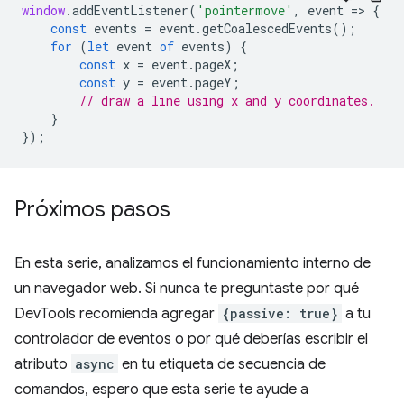
window
.
addEventListener
(
'pointermove'
,
event
=
>
{
const
events
=
event
.
getCoalescedEvents
();
for
(
let
event
of
events
)
{
const
x
=
event
.
pageX
;
const
y
=
event
.
pageY
;
// draw a line using x and y coordinates.
}
});
Próximos pasos
En esta serie, analizamos el funcionamiento interno de
un navegador web. Si nunca te preguntaste por qué
DevTools recomienda agregar
{passive: true}
a tu
controlador de eventos o por qué deberías escribir el
atributo
async
en tu etiqueta de secuencia de
comandos, espero que esta serie te ayude a