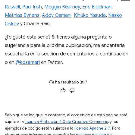
Russell
,
Paul Irish
,
Meggin Kearney
,
Eric Bidelman
,
Mathias Bynens
,
Addy Osmani
,
Kinuko Yasuda
,
Nasko
Oskov
y Charlie Reis.
¿Te gustó esta serie? Si tienes alguna pregunta o
sugerencia para la próxima publicación, me encantaría
escucharla en la sección de comentarios a continuación
o en
@kosamari
en Twitter.
¿Te ha resultado útil?
Salvo que se indique lo contrario, el contenido de esta página está
sujeto a la
licencia Atribución 4.0 de Creative Commons
, y los
ejemplos de código están sujetos a la
licencia Apache 2.0
. Para
obtener más información, consulta las
políticas del sitio de