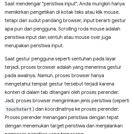
Saat mendengar "peristiwa input", Anda mungkin hanya
memikirkan pengetikan di kotak teks atau klik mouse,
tetapi dari sudut pandang browser, input berarti gestur
apa pun dari pengguna. Scrolling roda mouse adalah
peristiwa input dan sentuh atau mouse over juga
merupakan peristiwa input.
Saat gestur pengguna seperti sentuhan pada layar
terjadi, proses browser adalah yang menerima gestur
pada awalnya. Namun, proses browser hanya
mengetahui tempat gestur tersebut terjadi karena
konten di dalam tab ditangani oleh proses perender.
Jadi, proses browser mengirimkan jenis peristiwa (seperti
touchstart
) dan koordinatnya ke proses perender.
Proses perender menangani peristiwa dengan tepat
dengan menemukan target peristiwa dan menjalankan