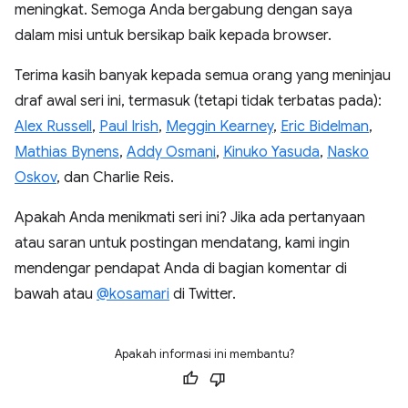
meningkat. Semoga Anda bergabung dengan saya
dalam misi untuk bersikap baik kepada browser.
Terima kasih banyak kepada semua orang yang meninjau
draf awal seri ini, termasuk (tetapi tidak terbatas pada):
Alex Russell
,
Paul Irish
,
Meggin Kearney
,
Eric Bidelman
,
Mathias Bynens
,
Addy Osmani
,
Kinuko Yasuda
,
Nasko
Oskov
, dan Charlie Reis.
Apakah Anda menikmati seri ini? Jika ada pertanyaan
atau saran untuk postingan mendatang, kami ingin
mendengar pendapat Anda di bagian komentar di
bawah atau
@kosamari
di Twitter.
Apakah informasi ini membantu?