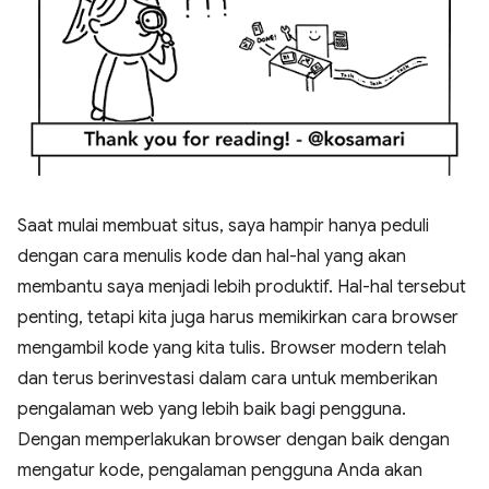
Saat mulai membuat situs, saya hampir hanya peduli
dengan cara menulis kode dan hal-hal yang akan
membantu saya menjadi lebih produktif. Hal-hal tersebut
penting, tetapi kita juga harus memikirkan cara browser
mengambil kode yang kita tulis. Browser modern telah
dan terus berinvestasi dalam cara untuk memberikan
pengalaman web yang lebih baik bagi pengguna.
Dengan memperlakukan browser dengan baik dengan
mengatur kode, pengalaman pengguna Anda akan