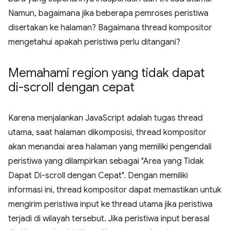
Namun, bagaimana jika beberapa pemroses peristiwa
disertakan ke halaman? Bagaimana thread kompositor
mengetahui apakah peristiwa perlu ditangani?
Memahami region yang tidak dapat
di-scroll dengan cepat
Karena menjalankan JavaScript adalah tugas thread
utama, saat halaman dikomposisi, thread kompositor
akan menandai area halaman yang memiliki pengendali
peristiwa yang dilampirkan sebagai "Area yang Tidak
Dapat Di-scroll dengan Cepat". Dengan memiliki
informasi ini, thread kompositor dapat memastikan untuk
mengirim peristiwa input ke thread utama jika peristiwa
terjadi di wilayah tersebut. Jika peristiwa input berasal