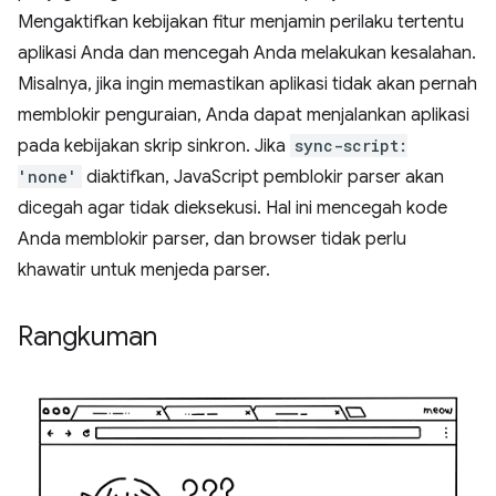
Mengaktifkan kebijakan fitur menjamin perilaku tertentu
aplikasi Anda dan mencegah Anda melakukan kesalahan.
Misalnya, jika ingin memastikan aplikasi tidak akan pernah
memblokir penguraian, Anda dapat menjalankan aplikasi
pada kebijakan skrip sinkron. Jika
sync-script:
'none'
diaktifkan, JavaScript pemblokir parser akan
dicegah agar tidak dieksekusi. Hal ini mencegah kode
Anda memblokir parser, dan browser tidak perlu
khawatir untuk menjeda parser.
Rangkuman