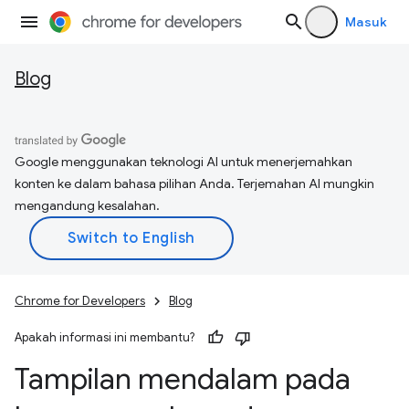
Masuk
Blog
Google menggunakan teknologi AI untuk menerjemahkan
konten ke dalam bahasa pilihan Anda. Terjemahan AI mungkin
mengandung kesalahan.
Chrome for Developers
Blog
Apakah informasi ini membantu?
Tampilan mendalam pada