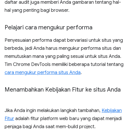
daftar audit juga memberi Anda gambaran tentang hal-
hal yang penting bagi browser.
Pelajari cara mengukur performa
Penyesuaian performa dapat bervariasi untuk situs yang
berbeda, jadi Anda harus mengukur performa situs dan
memutuskan mana yang paling sesuai untuk situs Anda.
Tim Chrome DevTools memiliki beberapa tutorial tentang
cara mengukur performa situs Anda
.
Menambahkan Kebijakan Fitur ke situs Anda
Jika Anda ingin melakukan langkah tambahan,
Kebijakan
Fitur
adalah fitur platform web baru yang dapat menjadi
penjaga bagi Anda saat mem-build project.