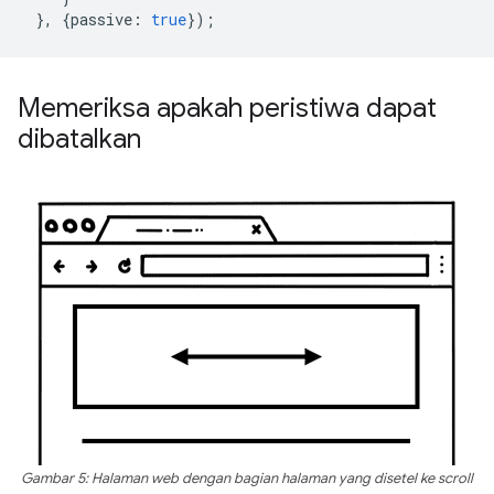
},
{
passive
:
true
});
Memeriksa apakah peristiwa dapat
dibatalkan
Gambar 5: Halaman web dengan bagian halaman yang disetel ke scroll