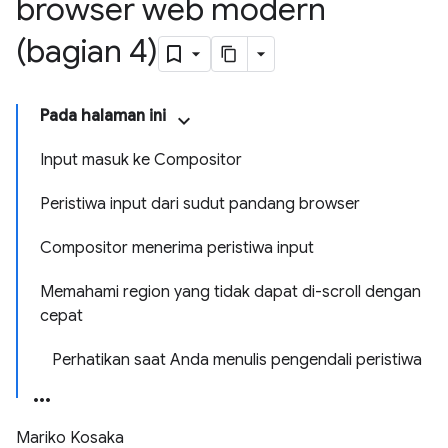
browser web modern
(bagian 4)
Pada halaman ini
Input masuk ke Compositor
Peristiwa input dari sudut pandang browser
Compositor menerima peristiwa input
Memahami region yang tidak dapat di-scroll dengan
cepat
Perhatikan saat Anda menulis pengendali peristiwa
Mariko Kosaka