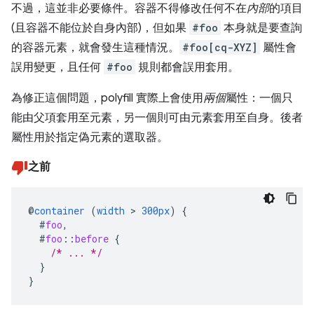
不過，這並非必要條件。容器不得修改任何不在
內部
的項目
(且容器不能位於自身內部)，但如果
#foo
本身就是要查詢
的容器元素，就會發生這種情況。
#foo[cq-XYZ]
屬性會
誤用變更，且任何
#foo
規則都會誤用套用。
為修正這個問題，polyfill 實際上會使用
兩個
屬性：一個只
能由父項套用至元素，另一個則可由元素套用至自身。後者
屬性用於指定偽元素的選取器。
之前
@
container
(
width
>
300px
)
{
#
foo
,
#
foo
::
before
{
/* ... */
}
}