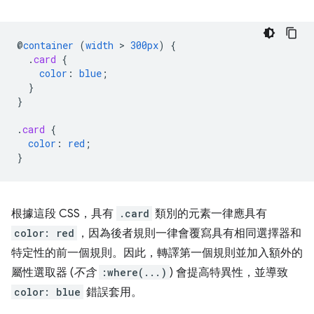
@
container
(
width
 > 
300px
)
{
.
card
{
color
:
blue
;
}
}
.
card
{
color
:
red
;
}
根據這段 CSS，具有
.card
類別的元素一律應具有
color: red
，因為後者規則一律會覆寫具有相同選擇器和
特定性的前一個規則。因此，轉譯第一個規則並加入額外的
屬性選取器 (
不含
:where(...)
) 會提高特異性，並導致
color: blue
錯誤套用。