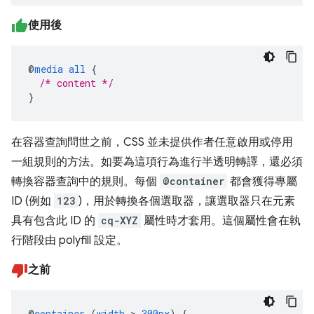
使用後
@
media
all
{
/* content */
}
在容器查詢問世之前，CSS 並未提供作者任意啟用或停用
一組規則的方法。如要為這項行為進行半透明轉譯，還必須
轉換容器查詢中的規則。每個
@container
都會獲得專屬
ID (例如
123
)，用於轉換各個選取器，讓選取器只在元素
具有包含此 ID 的
cq-XYZ
屬性時才套用。這個屬性會在執
行階段由 polyfill 設定。
之前
@
container
(
width
>
300px
)
{