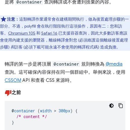
是將
@container
查詢轉譯成不會遭到捨棄的內容。
注意：
這類轉譯作業通常會在建構期間執行，做為後置處理步驟的一
部分。不過，polyfill 會在執行階段執行這項操作，原因有二：您和訪
客。
Chromium 105
和
Safari 16
已支援容器查詢，因此大多數訪客應該
會使用內建支援的瀏覽器，離線轉譯會對您 (必須維護這個離線後置處理
步驟)
和
訪客 (必須下載可能永遠不會使用的轉譯程式碼) 造成負擔。
轉譯的第一步是將頂層
@container
規則轉換為
@media
查詢。這可確保內容保持在同一個群組中。舉例來說，使用
CSSOM
API 和查看 CSS 來源時。
之前
@
container
(
width
>
300px
)
{
/* content */
}