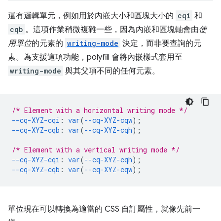
還有邏輯單元，例如用於內嵌大小和區塊大小的
cqi
和
cqb
。這項作業稍微複雜一些，因為內嵌和區塊軸會由
使
用單位
的元素的
writing-mode
決定，而非要查詢的元
素。為支援這項功能，polyfill 會將內嵌樣式套用至
writing-mode
與其父項不同的任何元素。
/* Element with a horizontal writing mode */
--cq-XYZ-cqi
:
var
(
--cq-XYZ-cqw
);
--cq-XYZ-cqb
:
var
(
--cq-XYZ-cqh
);
/* Element with a vertical writing mode */
--cq-XYZ-cqi
:
var
(
--cq-XYZ-cqh
);
--cq-XYZ-cqb
:
var
(
--cq-XYZ-cqw
);
單位現在可以轉換為適當的 CSS 自訂屬性，就像先前一