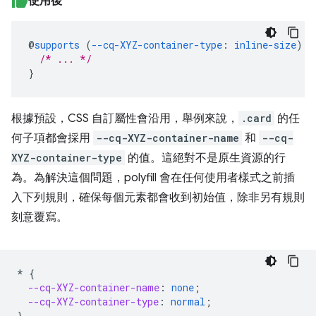
使用後
@
supports
(
--cq-XYZ-container-type
:
inline-size
)
{
/* ... */
}
根據預設，CSS 自訂屬性會沿用，舉例來說，
.card
的任
何子項都會採用
--cq-XYZ-container-name
和
--cq-
XYZ-container-type
的值。這絕對不是原生資源的行
為。為解決這個問題，polyfill 會在任何使用者樣式之前插
入下列規則，確保每個元素都會收到初始值，除非另有規則
刻意覆寫。
*
{
--cq-XYZ-container-name
:
none
;
--cq-XYZ-container-type
:
normal
;
}