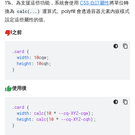
1%。為支援這些功能，系統會使用
CSS 自訂屬性
將單位轉
換為
calc(...)
運算式。polyfill 會透過容器元素內嵌樣式
設定這些屬性的值。
之前
.
card
{
width
:
10
cqw
;
height
:
10
cqh
;
}
使用後
.
card
{
width
:
calc
(
10
*
--cq-XYZ-cqw
);
height
:
calc
(
10
*
--cq-XYZ-cqh
);
}