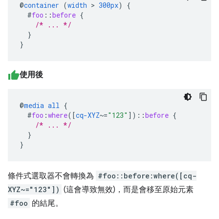
@
container
(
width
>
300px
)
{
#
foo
::
before
{
/* ... */
}
}
使用後
@
media
all
{
#
foo
:
where
([
cq-XYZ
~=
"123"
])
::
before
{
/* ... */
}
}
條件式選取器不會轉換為
#foo::before:where([cq-
XYZ~="123"])
(這會導致無效)，而是會移至原始元素
#foo
的結尾。