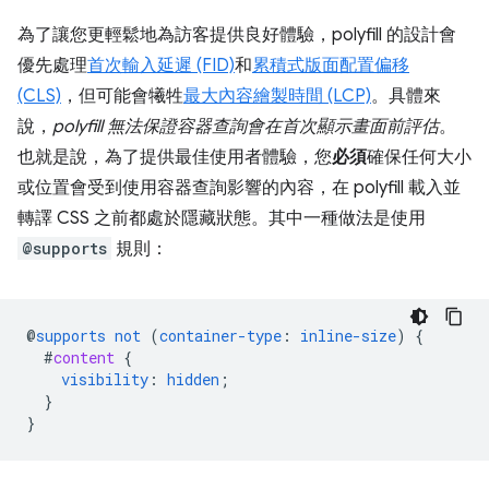
為了讓您更輕鬆地為訪客提供良好體驗，polyfill 的設計會
優先處理
首次輸入延遲 (FID)
和
累積式版面配置偏移
(CLS)
，但可能會犧牲
最大內容繪製時間 (LCP)
。具體來
說，
polyfill 無法保證容器查詢會在首次顯示畫面前評估
。
也就是說，為了提供最佳使用者體驗，您
必須
確保任何大小
或位置會受到使用容器查詢影響的內容，在 polyfill 載入並
轉譯 CSS 之前都處於隱藏狀態。其中一種做法是使用
@supports
規則：
@
supports
not
(
container-type
:
inline-size
)
{
#
content
{
visibility
:
hidden
;
}
}