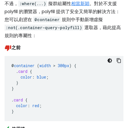
不過，
:where(...)
擬群組屬性
相當新穎
。對於不支援
polyfill 的瀏覽器，polyfill 提供了安全又簡單的解決方法：
您可以
刻意
在
@container
規則中手動新增虛擬
:not(.container-query-polyfill)
選取器，藉此提高
規則的專屬性：
之前
@
container
(
width
>
300px
)
{
.
card
{
color
:
blue
;
}
}
.
card
{
color
:
red
;
}