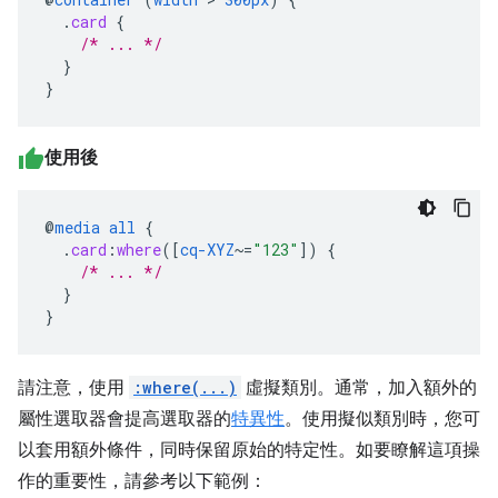
.
card
{
/* ... */
}
}
使用後
@
media
all
{
.
card
:
where
([
cq-XYZ
~=
"123"
])
{
/* ... */
}
}
請注意，使用
:where(...)
虛擬類別。通常，加入額外的
屬性選取器會提高選取器的
特異性
。使用擬似類別時，您可
以套用額外條件，同時保留原始的特定性。如要瞭解這項操
作的重要性，請參考以下範例：