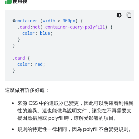
使用後
@
container
(
width
>
300px
)
{
.
card
:
not
(
.
container-query-polyfill
)
{
color
:
blue
;
}
}
.
card
{
color
:
red
;
}
這麼做有許多好處：
來源 CSS 中的選取器已變更，因此可以明確看到特異
性的差異。這也能做為說明文件，讓您在不再需要支
援因應措施或 polyfill 時，瞭解受影響的項目。
規則的特定性一律相同，因為 polyfill 不會變更規則。