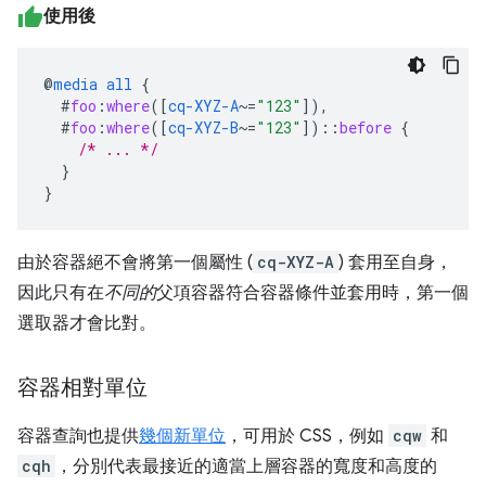
使用後
@
media
all
{
#
foo
:
where
([
cq-XYZ-A
~=
"123"
]),
#
foo
:
where
([
cq-XYZ-B
~=
"123"
])
::
before
{
/* ... */
}
}
由於容器絕不會將第一個屬性 (
cq-XYZ-A
) 套用至自身，
因此只有在
不同的
父項容器符合容器條件並套用時，第一個
選取器才會比對。
容器相對單位
容器查詢也提供
幾個新單位
，可用於 CSS，例如
cqw
和
cqh
，分別代表最接近的適當上層容器的寬度和高度的