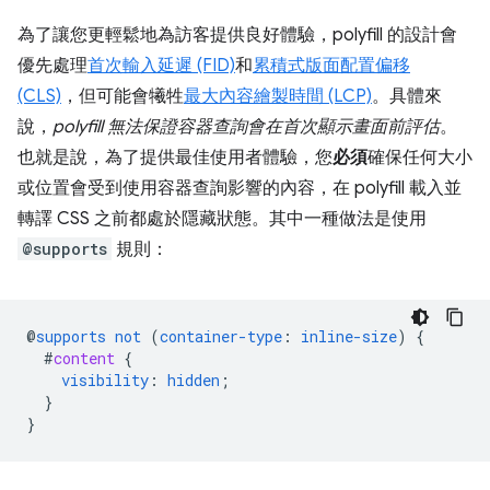
為了讓您更輕鬆地為訪客提供良好體驗，polyfill 的設計會
優先處理
首次輸入延遲 (FID)
和
累積式版面配置偏移
(CLS)
，但可能會犧牲
最大內容繪製時間 (LCP)
。具體來
說，
polyfill 無法保證容器查詢會在首次顯示畫面前評估
。
也就是說，為了提供最佳使用者體驗，您
必須
確保任何大小
或位置會受到使用容器查詢影響的內容，在 polyfill 載入並
轉譯 CSS 之前都處於隱藏狀態。其中一種做法是使用
@supports
規則：
@
supports
not
(
container-type
:
inline-size
)
{
#
content
{
visibility
:
hidden
;
}
}