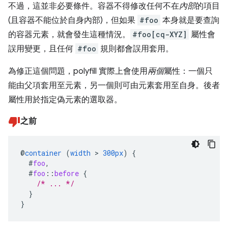
不過，這並非必要條件。容器不得修改任何不在
內部
的項目
(且容器不能位於自身內部)，但如果
#foo
本身就是要查詢
的容器元素，就會發生這種情況。
#foo[cq-XYZ]
屬性會
誤用變更，且任何
#foo
規則都會誤用套用。
為修正這個問題，polyfill 實際上會使用
兩個
屬性：一個只
能由父項套用至元素，另一個則可由元素套用至自身。後者
屬性用於指定偽元素的選取器。
之前
@
container
(
width
>
300px
)
{
#
foo
,
#
foo
::
before
{
/* ... */
}
}