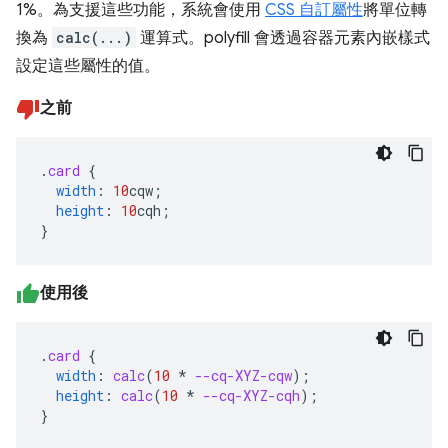
1%。為支援這些功能，系統會使用
CSS 自訂屬性
將單位轉
換為
calc(...)
運算式。polyfill 會透過容器元素內嵌樣式
設定這些屬性的值。
之前
.
card
{
width
:
10
cqw
;
height
:
10
cqh
;
}
使用後
.
card
{
width
:
calc
(
10
*
--cq-XYZ-cqw
);
height
:
calc
(
10
*
--cq-XYZ-cqh
);
}