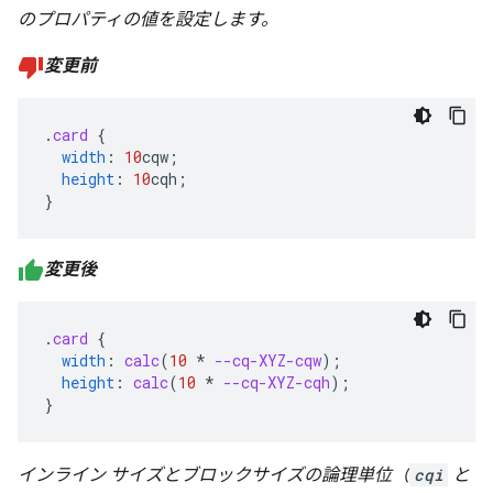
のプロパティの値を設定します。
変更前
.
card
{
width
:
10
cqw
;
height
:
10
cqh
;
}
変更後
.
card
{
width
:
calc
(
10
*
--cq-XYZ-cqw
);
height
:
calc
(
10
*
--cq-XYZ-cqh
);
}
インライン サイズとブロックサイズの論理単位（
cqi
と