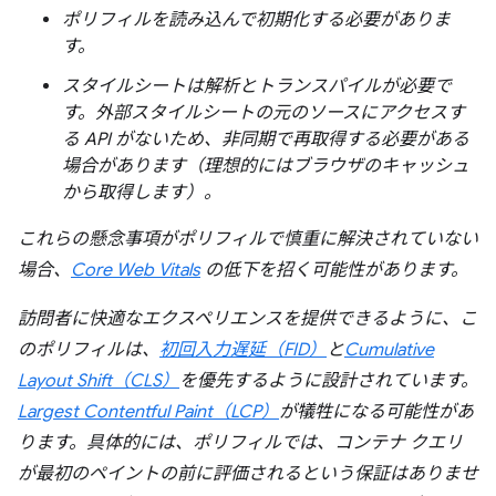
ポリフィルを読み込んで初期化する必要がありま
す。
スタイルシートは解析とトランスパイルが必要で
す。外部スタイルシートの元のソースにアクセスす
る API がないため、非同期で再取得する必要がある
場合があります（理想的にはブラウザのキャッシュ
から取得します）。
これらの懸念事項がポリフィルで慎重に解決されていない
場合、
Core Web Vitals
の低下を招く可能性があります。
訪問者に快適なエクスペリエンスを提供できるように、こ
のポリフィルは、
初回入力遅延（FID）
と
Cumulative
Layout Shift（CLS）
を優先するように設計されています。
Largest Contentful Paint（LCP）
が犠牲になる可能性があ
ります。具体的には、
ポリフィルでは、コンテナ クエリ
が最初のペイントの前に評価されるという保証はありませ