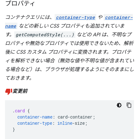
プロパティ
コンテナクエリには、
container-type
や
container-
name
などの新しい CSS プロパティも追加されていま
す。
getComputedStyle(...)
などの API は、不明なプ
ロパティや無効なプロパティでは使用できないため、
解析
後に
CSS カスタム プロパティに変換されます。プロパテ
ィを解析できない場合（無効な値や不明な値が含まれてい
る場合など）は、ブラウザが処理するようにそのままにし
ておきます。
変更前
.
card
{
container-name
:
card-container
;
container-type
:
inline
-
size
;
}