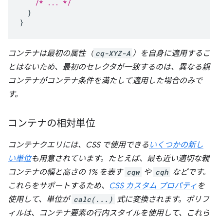
/* ... */
}
}
コンテナは最初の属性（
cq-XYZ-A
）を自身に適用するこ
とはないため、最初のセレクタが一致するのは、
異なる
親
コンテナがコンテナ条件を満たして適用した場合のみで
す。
コンテナの相対単位
コンテナクエリには、CSS で使用できる
いくつかの新し
い単位
も用意されています。たとえば、最も近い適切な親
コンテナの幅と高さの 1% を表す
cqw
や
cqh
などです。
これらをサポートするため、
CSS カスタム プロパティ
を
使用して、単位が
calc(...)
式に変換されます。ポリフ
ィルは、コンテナ要素の行内スタイルを使用して、これら