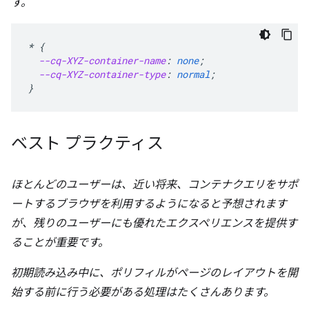
す。
*
{
--cq-XYZ-container-name
:
none
;
--cq-XYZ-container-type
:
normal
;
}
ベスト プラクティス
ほとんどのユーザーは、近い将来、コンテナクエリをサポ
ートするブラウザを利用するようになると予想されます
が、残りのユーザーにも優れたエクスペリエンスを提供す
ることが重要です。
初期読み込み中に、ポリフィルがページのレイアウトを開
始する前に行う必要がある処理はたくさんあります。