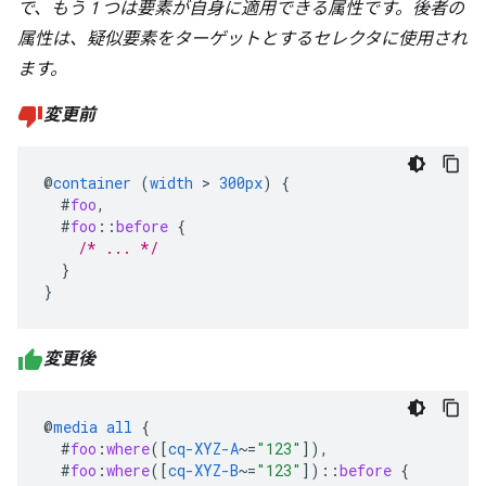
で、もう 1 つは要素が自身に適用できる属性です。後者の
属性は、疑似要素をターゲットとするセレクタに使用され
ます。
変更前
@
container
(
width
>
300px
)
{
#
foo
,
#
foo
::
before
{
/* ... */
}
}
変更後
@
media
all
{
#
foo
:
where
([
cq-XYZ-A
~=
"123"
]),
#
foo
:
where
([
cq-XYZ-B
~=
"123"
])
::
before
{