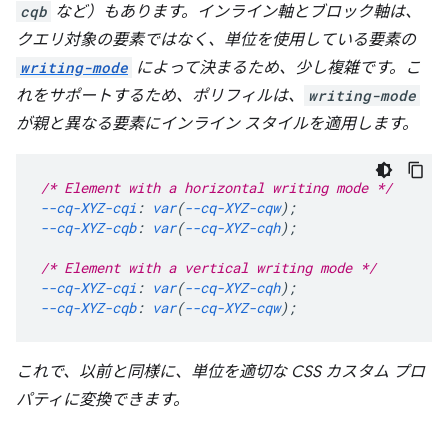
cqb
など）もあります。インライン軸とブロック軸は、
クエリ対象の要素ではなく、
単位を使用している要素
の
writing-mode
によって決まるため、少し複雑です。こ
れをサポートするため、ポリフィルは、
writing-mode
が親と異なる要素にインライン スタイルを適用します。
/* Element with a horizontal writing mode */
--cq-XYZ-cqi
:
var
(
--cq-XYZ-cqw
);
--cq-XYZ-cqb
:
var
(
--cq-XYZ-cqh
);
/* Element with a vertical writing mode */
--cq-XYZ-cqi
:
var
(
--cq-XYZ-cqh
);
--cq-XYZ-cqb
:
var
(
--cq-XYZ-cqw
);
これで、以前と同様に、単位を適切な CSS カスタム プロ
パティに変換できます。