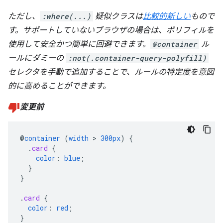
ただし、
:where(...)
疑似クラスは
比較的新しい
もので
す。サポートしていないブラウザの場合は、ポリフィルを
使用して安全かつ簡単に回避できます。
@container
ル
ールにダミーの
:not(.container-query-polyfill)
セレクタを手動で追加することで、ルールの特定度を
意図
的に
高めることができます。
変更前
@
container
(
width
>
300px
)
{
.
card
{
color
:
blue
;
}
}
.
card
{
color
:
red
;
}