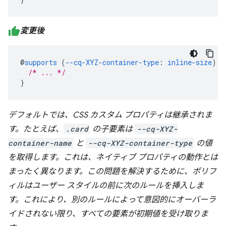
変更後
@
supports
(
--cq-XYZ-container-type
:
inline-size
)
{
/* ... */
}
デフォルトでは、CSS カスタム プロパティは継承されま
す。たとえば、
.card
の子要素は
--cq-XYZ-
container-name
と
--cq-XYZ-container-type
の値
を取得します。これは、ネイティブ プロパティの動作とは
まったく異なります。この問題を解決するために、ポリフ
ィルはユーザー スタイルの前に次のルールを挿入しま
す。これにより、別のルールによって意図的にオーバーラ
イドされない限り、すべての要素が初期値を受け取りま