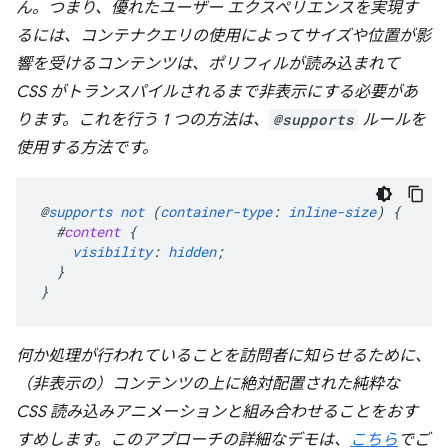
ん
。つまり、優れたユーザー エクスペリエンスを実現す
るには、コンテナクエリの使用によってサイズや位置が影
響を受けるコンテンツは、ポリフィルが読み込まれて
CSS がトランスパイルされるまで非表示にする必要があ
ります。
これを行う 1 つの方法は、
@supports
ルールを
使用する方法です。
@
supports
not
(
container-type
:
inline-size
)
{
#
content
{
visibility
:
hidden
;
}
}
何か処理が行われていることを訪問者に知らせるために、
（非表示の）コンテンツの上に絶対配置された純粋な
CSS 読み込みアニメーションと組み合わせることをおす
すめします。このアプローチの詳細なデモは、
こちら
でご