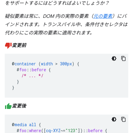
をサポートするにはどうすればよいでしょうか？
疑似要素は常に、DOM 内の実際の要素（
元の要素
）にバ
インドされます。トランスパイル中、条件付きセレクタは
代わりにこの実際の要素に適用されます。
変更前
@
container
(
width
>
300px
)
{
#
foo
::
before
{
/* ... */
}
}
変更後
@
media
all
{
#
foo
:
where
([
cq-XYZ
~=
"123"
])
::
before
{