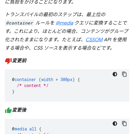
に負担をかけることになります。
トランスパイルの最初のステップは、最上位の
@container
ルールを
@media
クエリに変換することで
す。これにより、ほとんどの場合、コンテンツがグループ
化されたままになります。たとえば、
CSSOM
API を使用
する場合や、CSS ソースを表示する場合などです。
変更前
@
container
(
width
>
300px
)
{
/* content */
}
変更後
@
media
all
{