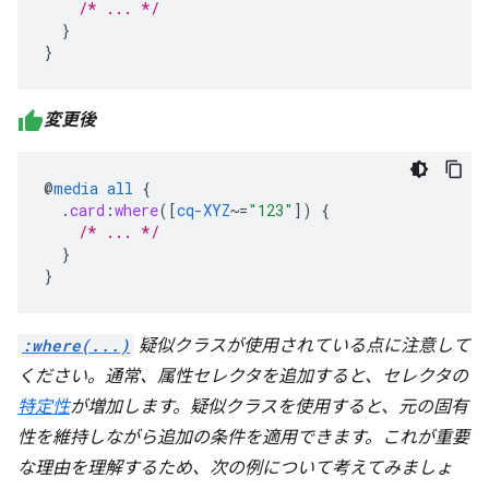
/* ... */
}
}
変更後
@
media
all
{
.
card
:
where
([
cq-XYZ
~=
"123"
])
{
/* ... */
}
}
:where(...)
疑似クラスが使用されている点に注意して
ください。通常、属性セレクタを追加すると、セレクタの
特定性
が増加します。疑似クラスを使用すると、元の固有
性を維持しながら追加の条件を適用できます。これが重要
な理由を理解するため、次の例について考えてみましょ