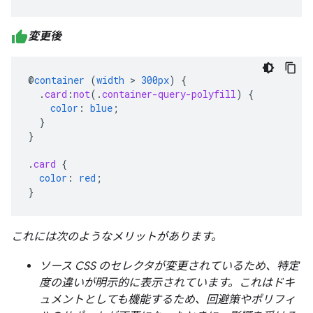
変更後
@
container
(
width
>
300px
)
{
.
card
:
not
(
.
container-query-polyfill
)
{
color
:
blue
;
}
}
.
card
{
color
:
red
;
}
これには次のようなメリットがあります。
ソース CSS のセレクタが変更されているため、特定
度の違いが明示的に表示されています。これはドキ
ュメントとしても機能するため、回避策やポリフィ