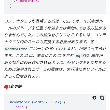
/* content */
}
コンテナクエリが登場する前は、CSS では、作成者がル
ールのグループを任意で有効または無効にできる方法があ
りませんでした。この動作をポリフィルするには、コンテ
ナクエリ内のルールも変換する必要があります。各
@container
には一意の ID（
123
など）が割り当てられ
ます。この ID は、要素にこの ID を含む
cq-XYZ
属性が
ある場合にのみ適用されるように、各セレクタを変換する
ために使用されます。この属性は、実行時にポリフィルに
よって設定されます。
変更前
@
container
(
width
>
300px
)
{
.
card
{