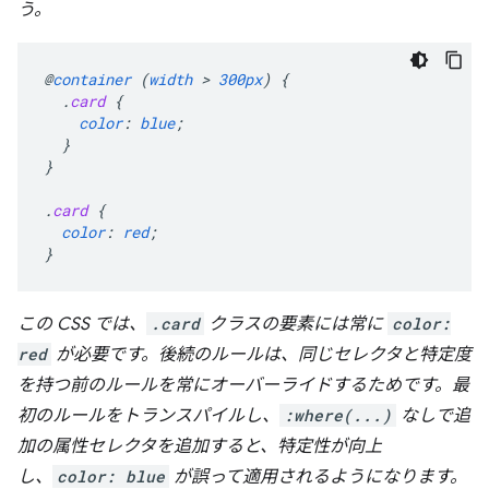
う。
@
container
(
width
 > 
300px
)
{
.
card
{
color
:
blue
;
}
}
.
card
{
color
:
red
;
}
この CSS では、
.card
クラスの要素には常に
color:
red
が必要です。後続のルールは、同じセレクタと特定度
を持つ前のルールを常にオーバーライドするためです。最
初のルールをトランスパイルし、
:where(...)
なし
で追
加の属性セレクタを追加すると、特定性が向上
し、
color: blue
が誤って適用されるようになります。