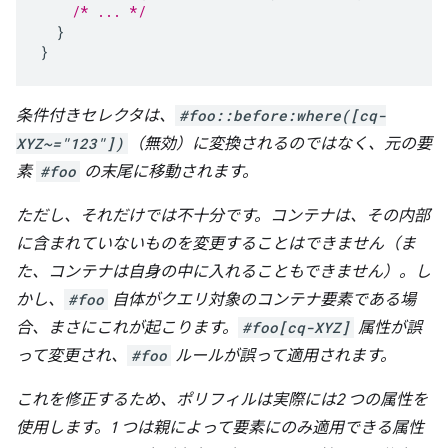
/* ... */
}
}
条件付きセレクタは、
#foo::before:where([cq-
XYZ~="123"])
（無効）に変換されるのではなく、元の要
素
#foo
の末尾に移動されます。
ただし、それだけでは不十分です。コンテナは、その
内部
に含まれていないものを変更することはできません（ま
た、コンテナは自身の中に入れることもできません）。し
かし、
#foo
自体がクエリ対象のコンテナ要素である場
合、まさにこれが起こります。
#foo[cq-XYZ]
属性が誤
って変更され、
#foo
ルールが誤って適用されます。
これを修正するため、ポリフィルは実際には
2 つの
属性を
使用します。1 つは親によって要素にのみ適用できる属性