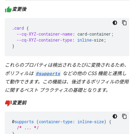
変更後
.
card
{
--cq-XYZ-container-name
:
card-container
;
--cq-XYZ-container-type
:
inline
-
size
;
}
これらのプロパティは検出されるたびに変換されるため、
ポリフィルは
@supports
などの他の CSS 機能と連携し
て動作できます。この機能は、後述するポリフィルの使用
に関するベスト プラクティスの基礎となります。
変更前
@
supports
(
container-type
:
inline-size
)
{
/* ... */
}