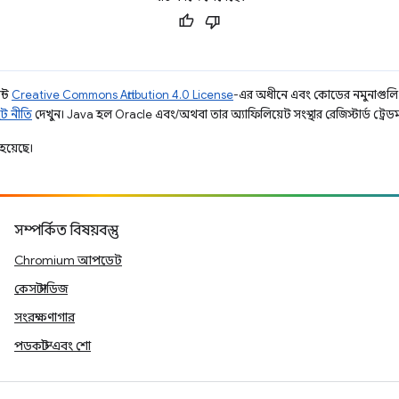
ন্ট
Creative Commons Attribution 4.0 License
-এর অধীনে এবং কোডের নমুনাগুল
ট নীতি
দেখুন। Java হল Oracle এবং/অথবা তার অ্যাফিলিয়েট সংস্থার রেজিস্টার্ড ট্রেডমা
হয়েছে।
সম্পর্কিত বিষয়বস্তু
Chromium আপডেট
কেস স্টাডিজ
সংরক্ষণাগার
পডকাস্ট এবং শো