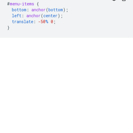
#
menu-items
{
bottom
:
anchor
(
bottom
);
left
:
anchor
(
center
);
translate
:
-50
%
0
;
}