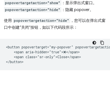
popovertargetaction="show"
：显示弹出式窗口。
popovertargetaction="hide"
：隐藏 popover。
使用
popovertargetaction="hide"
，您可以在弹出式窗
口中创建“关闭”按钮，如以下代码段所示：
<button popovertarget="my-popover" popovertargetactio
    <span aria-hidden="true">❌</span>

    <span class="sr-only">Close</span>
