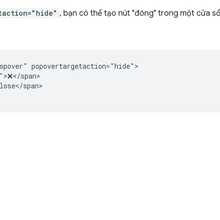
taction="hide"
, bạn có thể tạo nút "đóng" trong một cửa s
opover" popovertargetaction="hide">

">❌</span>

lose</span>
