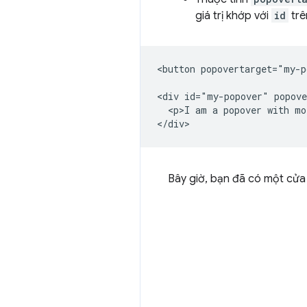
giá trị khớp với
id
trê
<button popovertarget="my-p
<div id="my-popover" popove
  <p>I am a popover with mo
Bây giờ, bạn đã có một cửa