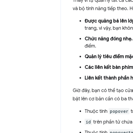
Thay vì tự quản lý tất cả c
và bộ tính năng tiếp theo. 
Được quảng bá lên lớ
trang, vì vậy, bạn khôn
Chức năng đóng nhẹ.
điểm.
Quản lý tiêu điểm mặc
Các liên kết bàn phím
Liên kết thành phần h
Giờ đây, bạn có thể tạo cửa
bật lên cơ bản cần có ba t
Thuộc tính
popover
t
id
trên phần tử chứa 
Thuộc tính
popovert