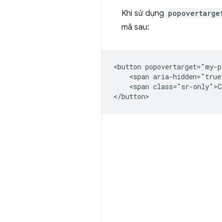
Khi sử dụng
popovertarge
mã sau:
<button popovertarget="my-p
    <span aria-hidden="true
    <span class="sr-only">C