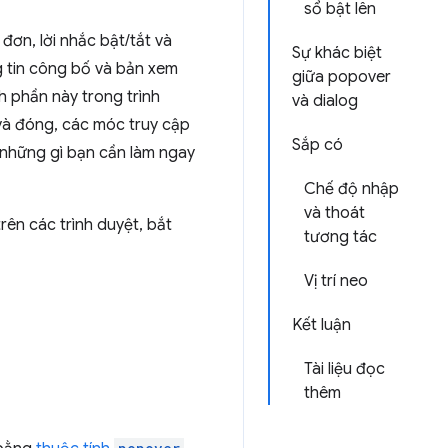
sổ bật lên
đơn, lời nhắc bật/tắt và
Sự khác biệt
ng tin công bố và bản xem
giữa popover
h phần này trong trình
và dialog
 và đóng, các móc truy cập
Sắp có
ả những gì bạn cần làm ngay
Chế độ nhập
và thoát
rên các trình duyệt, bắt
tương tác
Vị trí neo
Kết luận
Tài liệu đọc
thêm