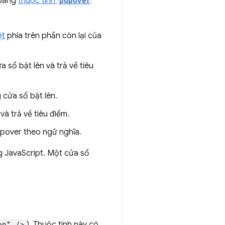
 bằng
thuộc tính
popover
ệt
phía trên phần còn lại của
sổ bật lên và trả về tiêu
 cửa sổ bật lên.
à trả về tiêu điểm.
opover theo ngữ nghĩa.
g JavaScript. Một cửa sổ
on" />
). Thuộc tính này có