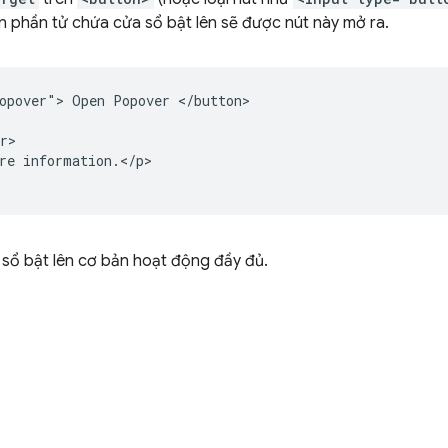
n phần tử chứa cửa sổ bật lên sẽ được nút này mở ra.
opover"> Open Popover </button>

r>

re information.</p>

 sổ bật lên cơ bản hoạt động đầy đủ.