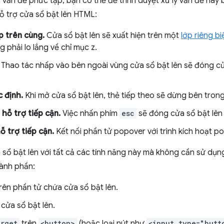
ác vấn đề phức tạp, bạn có thể để trình duyệt xử lý vấn đề này
Hỗ trợ cửa sổ bật lên HTML:
p trên cùng.
Cửa sổ bật lên sẽ xuất hiện trên một
lớp riêng bi
g phải lo lắng về chỉ mục z.
Thao tác nhấp vào bên ngoài vùng cửa sổ bật lên sẽ đóng cửa 
 định.
Khi mở cửa sổ bật lên, thẻ tiếp theo sẽ dừng bên trong
 hỗ trợ tiếp cận.
Việc nhấn phím
esc
sẽ đóng cửa sổ bật lên v
ỗ trợ tiếp cận.
Kết nối phần tử popover với trình kích hoạt p
 sổ bật lên với tất cả các tính năng này mà không cần sử dụn
hành phần:
rên phần tử chứa cửa sổ bật lên.
cửa sổ bật lên.
arget
trên
<button>
(hoặc loại nút như
<input type="butt