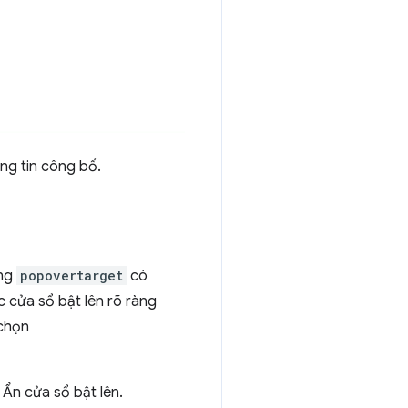
ông tin công bố.
ằng
popovertarget
có
c cửa sổ bật lên rõ ràng
chọn
: Ẩn cửa sổ bật lên.