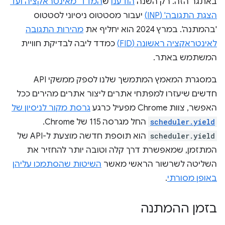
באתגר הזה. רק השנה
הודענו
ש
המדד 'מאינטראקציה ועד
הצגת התגובה' (INP)
יעבור מסטטוס ניסיוני לסטטוס
'בהמתנה'. במרץ 2024 הוא יחליף את
מהירות התגובה
לאינטראקציה ראשונה (FID)
כמדד ליבה לבדיקת חוויית
המשתמש באתר.
במסגרת המאמץ המתמשך שלנו לספק ממשקי API
חדשים שיעזרו למפתחי אתרים ליצור אתרים מהירים ככל
האפשר, צוות Chrome מפעיל כרגע
גרסת מקור לניסיון של
scheduler.yield
החל מגרסה 115 של Chrome.
scheduler.yield
הוא תוספת חדשה מוצעת ל-API של
המתזמן, שמאפשרת דרך קלה וטובה יותר להחזיר את
השליטה לשרשור הראשי מאשר
השיטות שהסתמכו עליהן
באופן מסורתי
.
בזמן ההמתנה