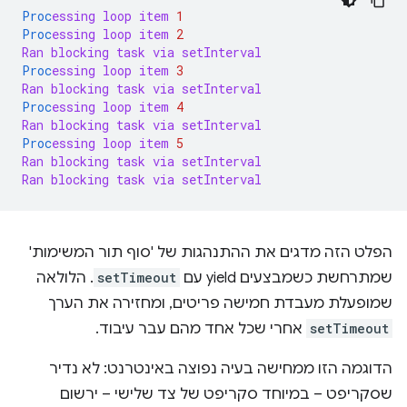
Proc
essing
loop
item
1
Proc
essing
loop
item
2
Ran
blocking
task
via
setInterval
Proc
essing
loop
item
3
Ran
blocking
task
via
setInterval
Proc
essing
loop
item
4
Ran
blocking
task
via
setInterval
Proc
essing
loop
item
5
Ran
blocking
task
via
setInterval
Ran
blocking
task
via
setInterval
הפלט הזה מדגים את ההתנהגות של 'סוף תור המשימות'
שמתרחשת כשמבצעים yield עם
setTimeout
. הלולאה
שמופעלת מעבדת חמישה פריטים, ומחזירה את הערך
setTimeout
אחרי שכל אחד מהם עבר עיבוד.
הדוגמה הזו ממחישה בעיה נפוצה באינטרנט: לא נדיר
שסקריפט – במיוחד סקריפט של צד שלישי – ירשום