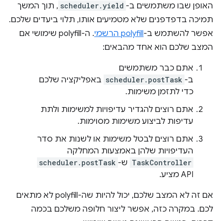
האופן שבו משתמשים ב-
scheduler.yield
, תוך המשך
תמיכה בדפדפנים שלא מטמיעים אותו, תלוי ביעדים שלכם.
אפשר להשתמש ב-
polyfill הרשמי
. ה-polyfill שימושי אם
המצב שלכם הוא אחד מהבאים:
אתם כבר משתמשים
ב-
scheduler.postTask
באפליקציה שלכם
כדי לתזמן משימות.
אתם רוצים להגדיר עדיפויות למשימות ולתת
עדיפות לביצוע משימות מסוימות.
אתם רוצים לבטל משימות או לשנות את סדר
העדיפויות שלהן באמצעות המחלקה
TaskController
ש-
scheduler.postTask
API מציע.
אם זה לא המצב שלכם, יכול להיות שה-polyfill לא מתאים
לכם. במקרה כזה, אפשר ליצור חלופה משלכם בכמה