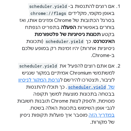
אם רוצים להתנסות ב-
scheduler.yield
באופן מקומי, מקלידים
chrome://flags
בסרגל הכתובות של Chrome ומזינים אותו, ואז
בוחרים באפשרות
הפעלה
בתפריט הנפתח
בקטע
תכונות ניסיוניות של פלטפורמת
האינטרנט
. כך
scheduler.yield
(ותכונות
ניסיוניות אחרות) יהיו זמינות רק במופע שלכם
ב-Chrome.
אם אתם רוצים להפעיל את
scheduler.yield
למשתמשי Chromium אמיתיים במקור שנגיש
לציבור, תצטרכו להירשם ל
גרסת המקור לניסיון
של
scheduler.yield
. כך תוכלו להתנסות
בבטחה בתכונות מוצעות למשך תקופה
מסוימת, ולספק לצוות Chrome תובנות חשובות
לגבי אופן השימוש בתכונות האלה בשטח.
במדריך הזה
מוסבר איך פועלות תקופות ניסיון
של מקורות.