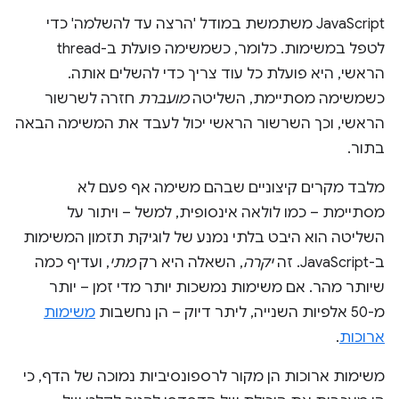
‫JavaScript משתמשת במודל 'הרצה עד להשלמה' כדי
לטפל במשימות. כלומר, כשמשימה פועלת ב-thread
הראשי, היא פועלת כל עוד צריך כדי להשלים אותה.
כשמשימה מסתיימת, השליטה
מועברת
חזרה לשרשור
הראשי, וכך השרשור הראשי יכול לעבד את המשימה הבאה
בתור.
מלבד מקרים קיצוניים שבהם משימה אף פעם לא
מסתיימת – כמו לולאה אינסופית, למשל – ויתור על
השליטה הוא היבט בלתי נמנע של לוגיקת תזמון המשימות
ב-JavaScript. זה
יקרה
, השאלה היא רק
מתי
, ועדיף כמה
שיותר מהר. אם משימות נמשכות יותר מדי זמן – יותר
מ-50 אלפיות השנייה, ליתר דיוק – הן נחשבות
משימות
ארוכות
.
משימות ארוכות הן מקור לרספונסיביות נמוכה של הדף, כי