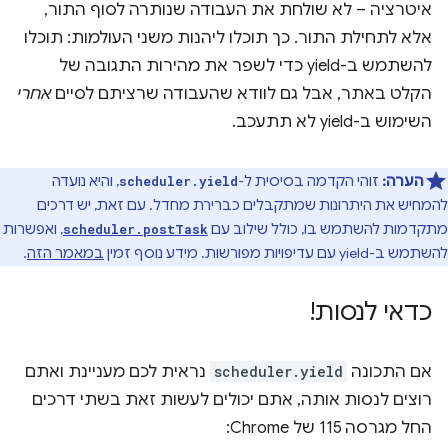
איטרציה – לא שולחת את העבודה שנותרה לסוף התור,
אלא לתחילת התור. כך תוכלו ליהנות משני העולמות: תוכלו
להשתמש ב-yield כדי לשפר את מהירות התגובה של
הקלט באתר, אבל גם לוודא שהעבודה שרציתם לסיים
אחרי
השימוש ב-yield לא תתעכב.
הערה:
זוהי הקדמה בסיסית ל-
, והיא נועדה
scheduler.yield
להמחיש את היתרונות שמתקבלים כברירת מחדל. עם זאת, יש דרכים
מתקדמות להשתמש בו, כולל שילוב עם
, ואפשרות
scheduler.postTask
להשתמש ב-yield עם עדיפויות מפורשות. מידע נוסף זמין
במאמר הזה
.
כדאי לנסות!
אם התכונה
scheduler.yield
נראית לכם מעניינת ואתם
רוצים לנסות אותה, אתם יכולים לעשות זאת בשתי דרכים
החל מגרסה 115 של Chrome: