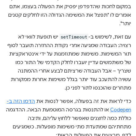
במקום לחכות שהדפדפן יפסיק את הפעולה בעצמו, אתם
אומרים לו "תפצל את המשימה הגדולה הזו לחלקים קטנים
יותר".
עם זאת, לשימוש ב-
setTimeout
יש תופעת לוואי לא
רצויה: העבודה שמגיעה
אחרי
נקודת ההחזרה תועבר לסוף
תור המשימות. משימות שמתוזמנות על ידי אינטראקציות
של משתמשים עדיין יועברו לחלק הקדמי של התור כמו
שצריך – אבל העבודה שרציתם לבצע אחרי ההמתנה
עשויה להתעכב עוד יותר בגלל משימות אחרות ממקורות
מתחרים שהוכנסו לתור לפני כן.
כדי לראות את זה בפעולה, אפשר לנסות את
הדמו הזה ב-
Codepen
או להתנסות בגרסה המוטמעת הבאה. ההדגמה
כוללת כמה לחצנים שאפשר ללחוץ עליהם, ותיבה
מתחתיהם שמתעדת מתי משימות מופעלות. כשמגיעים
לדף, מבצעים את הפעולות הבאות: