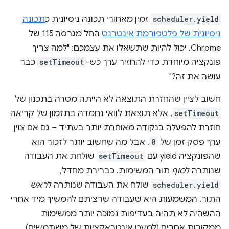
scheduler.yield
זמין מאחורי תכונה ניסיונית כ
תכונה
ניסיונית של פלטפורמת אינטרנט
החל מגרסה 115 של
Chrome. יכול להיות שתשאלו את עצמכם: "למה צריך
פונקציה מיוחדת כדי להחזיר ערך כש-
setTimeout
כבר
עושה את זה?"
חשוב לציין שהחזרת התוצאה לא הייתה מטרה בתכנון של
setTimeout
, אלא תוצאת לוואי נחמדה בתזמון של קריאה
חוזרת להפעלה בנקודה מאוחרת יותר בעתיד – גם אם צוין
ערך פסק זמן של
0
. אבל מה שחשוב יותר לזכור הוא
שהפונקציה yield עם
setTimeout
שולחת את העבודה
שנותרה ל
סוף
תור המשימות. כברירת מחדל,
scheduler.yield
שולח את העבודה שנותרה ל
ראש
התור. המשמעות היא שעבודה שרציתם להמשיך מיד אחרי
ההשהיה לא תהיה בעדיפות נמוכה יותר ממשימות
ממקורות אחרים (למעט אינטראקציות של משתמשים).