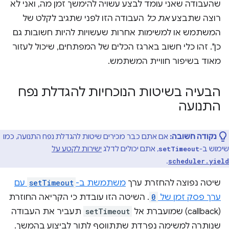
שהעבודה שאני עומד לבצע עשויה להימשך זמן מה, ואני לא
רוצה שתבצע
את כל
העבודה הזו לפני שתגיב לקלט של
המשתמש או למשימות אחרות שעשויות להיות חשובות גם
כן". זהו כלי חשוב בארגז הכלים של המפתחים, שיכול לעזור
מאוד בשיפור חוויית המשתמש.
הבעיה בשיטות הנוכחיות להגדלת נפח
התנועה
נקודה חשובה:
אם אתם כבר מכירים שיטות להגדלת נפח התנועה, כמו
שימוש ב-
, אתם יכולים לדלג
ישירות לקטע על
setTimeout
.
scheduler.yield
שיטה נפוצה להחזרת ערך
משתמשת ב-
setTimeout
עם
ערך פסק זמן של
0
. השיטה הזו עובדת כי הקריאה החוזרת
(callback) שמועברת אל
setTimeout
תעביר את העבודה
שנותרה למשימה נפרדת שתתווסף לתור לביצוע בהמשך.