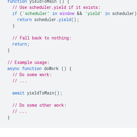
function
yieldToMain
()
{
// Use scheduler.yield if it exists:
if
(
'scheduler'
in
window
 && 
'yield'
in
scheduler
)
return
scheduler
.
yield
();
}
// Fall back to nothing:
return
;
}
// Example usage:
async
function
doWork
()
{
// Do some work:
// ...
await
yieldToMain
();
// Do some other work:
// ...
}