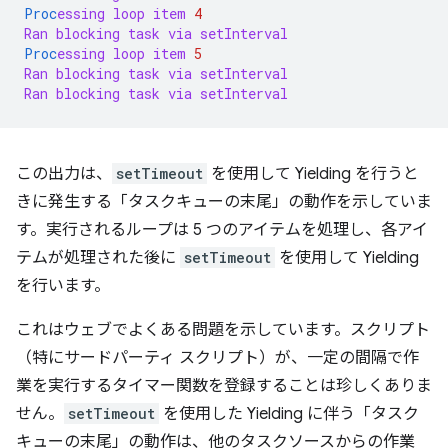
Proc
essing
loop
item
4
Ran
blocking
task
via
setInterval
Proc
essing
loop
item
5
Ran
blocking
task
via
setInterval
Ran
blocking
task
via
setInterval
この出力は、
setTimeout
を使用して Yielding を行うと
きに発生する「タスクキューの末尾」の動作を示していま
す。実行されるループは 5 つのアイテムを処理し、各アイ
テムが処理された後に
setTimeout
を使用して Yielding
を行います。
これはウェブでよくある問題を示しています。スクリプト
（特にサードパーティ スクリプト）が、一定の間隔で作
業を実行するタイマー関数を登録することは珍しくありま
せん。
setTimeout
を使用した Yielding に伴う「タスク
キューの末尾」の動作は、他のタスクソースからの作業