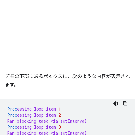
デモの下部にあるボックスに、次のような内容が表示され
ます。
Proc
essing
loop
item
1
Proc
essing
loop
item
2
Ran
blocking
task
via
setInterval
Proc
essing
loop
item
3
Ran
blocking
task
via
setInterval