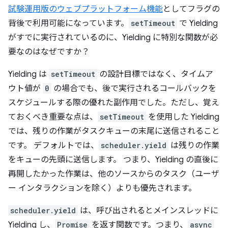
試験運用版のウェブプラットフォーム機能
としてフラグの
背後で利用可能になっています。
setTimeout
で Yielding
がすでに実行されているのに、Yielding に特別な関数が必
要なのはなぜですか？
Yielding は
setTimeout
の設計目標ではなく、タイムア
ウト値が
0
の場合でも、後で実行されるコールバックを
スケジュールする際の優れた副作用でした。ただし、覚え
ておくべき重要な点は、
setTimeout
を使用した Yielding
では、残りの作業がタスクキューの末尾に送信されること
です。
デフォルトでは、
scheduler.yield
は残りの作業
をキューの先頭に送信します。
つまり、Yielding の直後に
再開したかった作業は、他のソースからのタスク（ユーザ
ー インタラクションを除く）よりも優先されます。
scheduler.yield
は、呼び出されるとメインスレッドに
Yielding し、
Promise
を返す関数です。つまり、
async