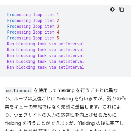
Proc
essing
loop
item
1
Proc
essing
loop
item
2
Proc
essing
loop
item
3
Proc
essing
loop
item
4
Proc
essing
loop
item
5
Ran
blocking
task
via
setInterval
Ran
blocking
task
via
setInterval
Ran
blocking
task
via
setInterval
Ran
blocking
task
via
setInterval
Ran
blocking
task
via
setInterval
setTimeout
を使用して Yielding を行うデモとは異な
り、ループは反復ごとに Yielding を行いますが、残りの作
業をキューの末尾ではなく先頭に送信します。これによ
り、ウェブサイトの入力の応答性を向上させるために
Yielding を行うことができますが、Yielding の後に完了し