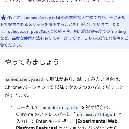
たかった作業が遅延しないようにすることもできます。
注:
これは
の基本的な入門編であり、デフォル
scheduler.yield
トで提供されるメリットを説明することを目的としています。ただ
し、
との統合や、明示的な優先度での Yielding
scheduler.postTask
など、高度な使用方法もあります。詳しくは、こちらの
詳細な説明
をご
覧ください。
やってみましょう
scheduler.yield
に興味があり、試してみたい場合は、
Chrome バージョン 115 以降で次の 2 つの方法で試すこと
ができます。
ローカルで
scheduler.yield
を試す場合は、
Chrome のアドレスバーに「
chrome://flags
」と
入力して Enter キーを押し、[
Experimental Web
Platform Features
] セクションのプルダウンから