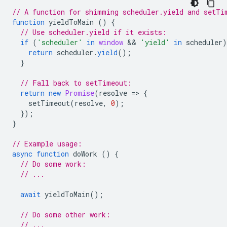
// A function for shimming scheduler.yield and setTi
function
yieldToMain
()
{
// Use scheduler.yield if it exists:
if
(
'scheduler'
in
window
 && 
'yield'
in
scheduler
)
return
scheduler
.
yield
();
}
// Fall back to setTimeout:
return
new
Promise
(
resolve
=
>
{
setTimeout
(
resolve
,
0
);
});
}
// Example usage:
async
function
doWork
()
{
// Do some work:
// ...
await
yieldToMain
();
// Do some other work:
// ...