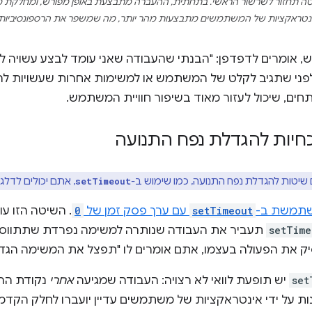
יטה תחזור לשרשור הראשי. בתחתית, ההעברה מתבצעת באופן מפורש, ומחלקת
ינטראקציות של המשתמשים מתבצעות מהר יותר, מה שמשפר את הרספונסיביות של
y באופן מפורש, אומרים לדפדפן: "הבנתי שהעבודה שאני עומד לבצע עשויה
פני שתגיב לקלט של המשתמש או למשימות אחרות שעשויות להיות 
ים, שיכול לעזור מאוד בשיפור חוויית המשתמש.
חיות להגדלת נפח התנועה
יטות להגדלת נפח התנועה, כמו שימוש ב-
, אתם יכולים לדלג
setTimeout
תמשת ב-
setTimeout
עם ערך פסק זמן של
0
. השיטה הזו ע
setTime
תעביר את העבודה שנותרה למשימה נפרדת שתתווסף 
 את הפעולה בעצמו, אתם אומרים לו "תפצל את המשימה הגדולה
set
יש תופעת לוואי לא רצויה: העבודה שמגיעה
אחרי
נקודת ההח
 על ידי אינטראקציות של משתמשים עדיין יועברו לחלק הקדמי