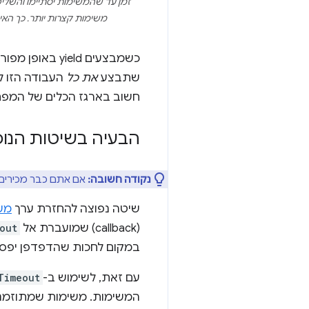
זמן עד שהמשימות יסתיימו והשל
משימות קצרות יותר. כך הא
כשמבצעים ield
שתבצע
את כל
העבודה הזו ל
חשוב בארגז הכלים של המפתח
הבעיה בשיטות הנוכ
נקודה חשובה:
אם אתם כבר מכירים ש
שיטה נפוצה להחזרת ערך
מש
(callback) שמועברת אל
out
במקום לחכות שהדפדפן יפסיק
עם זאת, לשימוש ב-
Timeout
המשימות. משימות שמתוזמנות