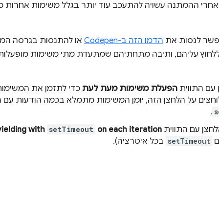
חרי ההמתנה עשויה להתעכב עוד יותר בגלל משימות אחרות מ
אפשר לנסות את
הדמו הזה ב-Codepen
או להתנסות בגרסה המ
לחוץ עליהם, ותיבה מתחתיהם שמתעדת מתי משימות מופעלות.
 עם התווית
הפעלת משימות מעת לעת
כדי לתזמן את המשימו
חצים על הלחצן הזה, יומן המשימות מתמלא בכמה הודעות עם 
.
s
לחצן עם התווית
on each iteration
setTimeout
yielding with
ם
setTimeout
בכל איטרציה).