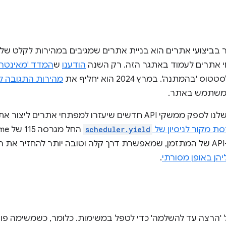
י אתרים לעמוד באתגר הזה. רק השנה
הודענו
ש
המדד 'מאינטרא
בהמתנה'. במרץ 2024 הוא יחליף את
מהירות התגובה לאי
 המשתמש באתר.
במסגרת המאמץ המתמשך שלנו לספק ממשקי API חדשים שיעזרו למפתחי
סת מקור לניסיון של
scheduler.yield
החל מגרסה 115 של Chrome. ‫
הוא תוספת חדשה מוצעת ל-API של המתזמן, שמאפשרת דרך קלה וטובה יותר להח
ן באופן מסורתי
.