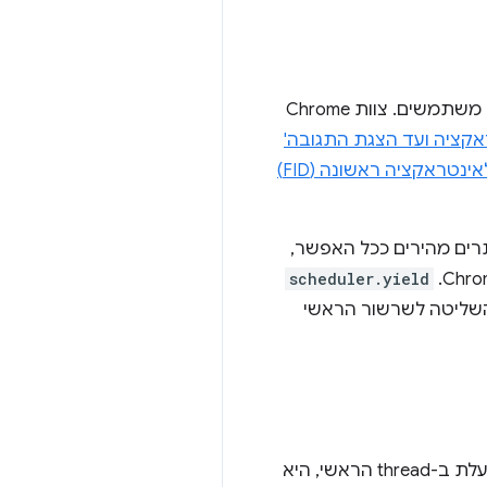
אחד האתגרים הגדולים ביותר בביצועי אתרים הוא בניית אתרים שמגיבים במהירות לקלט של משתמשים. צוות Chrome
קציה ועד הצגת התגובה'
נטראקציה ראשונה (FID)
 אתרים ליצור אתרים מהירים ככל האפשר,
scheduler.yield
זיר את השליטה לשרשור הראשי
‫JavaScript משתמשת במודל 'הרצה עד להשלמה' כדי לטפל במשימות. כלומר, כשמשימה פועלת ב-thread הראשי, היא