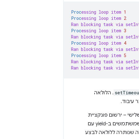
Proc
essing
loop
item
1
Proc
essing
loop
item
2
Ran
blocking
task
via
setIn
Proc
essing
loop
item
3
Ran
blocking
task
via
setIn
Proc
essing
loop
item
4
Ran
blocking
task
via
setIn
Proc
essing
loop
item
5
Ran
blocking
task
via
setIn
Ran
blocking
task
via
setIn
setTimeo
. הלולאה
עיבוד.
ישי – ירשום פונקציית
ים ב-yield עם
ה שנותרה ללולאה לבצע