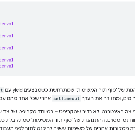
terval
terval
terval
terval
terval
 של 'סוף תור המשימות' שמתרחשת כשמבצעים yield עם
ut
טים, ומחזירה את הערך
setTimeout
אחרי שכל אחד מהם עבר 
וצה באינטרנט: לא נדיר שסקריפט – במיוחד סקריפט של צד של
זמן מסוים. ההתנהגות של 'סוף תור המשימות' שמתקבלת כשמשתמש
ה ממקורות אחרים של משימות עשויה להיכנס לתור לפני העבוד