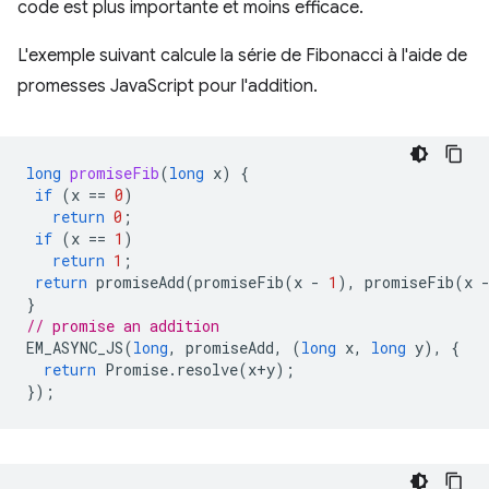
code est plus importante et moins efficace.
L'exemple suivant calcule la série de Fibonacci à l'aide de
promesses JavaScript pour l'addition.
long
promiseFib
(
long
x
)
{
if
(
x
==
0
)
return
0
;
if
(
x
==
1
)
return
1
;
return
promiseAdd
(
promiseFib
(
x
-
1
),
promiseFib
(
x
}
// promise an addition
EM_ASYNC_JS
(
long
,
promiseAdd
,
(
long
x
,
long
y
),
{
return
Promise
.
resolve
(
x
+
y
);
});