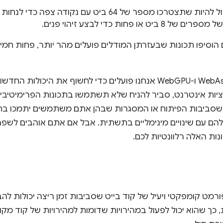
ב-ML לא נדרש דיוק. יכול להיות שתצטרכו מספר של 64 ביט עם נקו
ו פחות כדי לבצע זיהוי פנים.
הוסיפו תכונות שבעזרתן המודלים פועלים מהר יותר, פחות חמי
בינתיים, בצוותים של WebAssembly ו-WebGPU אנחנו פועלים כדי לחשוף 
ות אינטרנט, סביר להניח שלא תשתמשו בתכונות הפרימיטיביו
ם שסביבות הפיתוח או המסגרות שבהן אתם משתמשים יתמכו בתכ
להם עם שינויים מינימליים בתשתית. אבל אם אתם אוהבים לשפר
נות האלה רלוונטיות לכם.
Web‏ (Wasm) הוא פורמט קומפקטי ויעיל של קוד בייט שסביבות זמן ריצה יכולות 
 כך שהוא יכול לפעול במהירויות שדומות למהירויות של קוד מקו