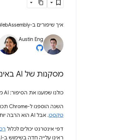
איך שיפורים ב-WebAssembly וב-WebGPU משפרים את הביצועים של למידת המכונה באינטרנט
Austin Eng
מסקנות של AI באינטרנט
כולנו שמענו את הסיפור: AI משנה את העולם שלנו. האינטרנט לא יוצא מן הכלל.
השנה הוספנו ל-Chrome תכונות של AI גנרטיבי, כולל יצירת עיצובים מותאמים אישית או
טקסט
. אבל AI הוא הרבה יותר מזה. הוא יכול להעשיר את אפליקציות האינטרנט עצמן.
דפי אינטרנט יכולים לכלול
רכי