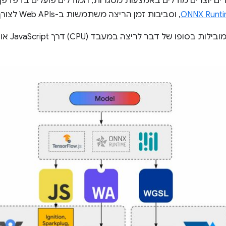
קרים יוצרים מודלים באמצעות מסגרות, המודלים פועלים בדפדפ
ONNX Runt
, וסביבות זמן הריצה משתמשות ב-Web APIs לצורך ביצוע.