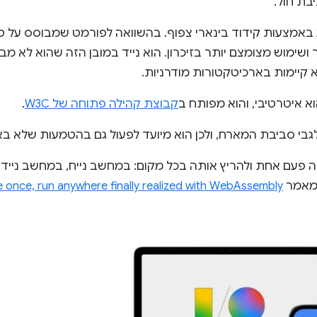
בת חול.
על מודול Wasm מיוצג באמצעות קידוד בינארי צפוף. בהשוואה לפורמט שמבו
 ושימוש מצומצם יותר בזיכרון. הוא נייד במובן הזה שהוא לא מב
קיימות בארכיטקטורות מודרניות.
קבוצת קהילה פתוחה של W3C
.
גבי סביבת המארח, ולכן הוא מיועד לפעול גם בהטמעות שלא בא
עם אחת ולהריץ אותה בכל מקום: במחשב נייח, במחשב נייד, 
במאמר
e once, run anywhere finally realized with WebAssembly