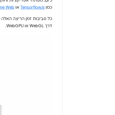
כיום, מפתחי אפליקציות וחו
כמו
Tensorflow.js
או
ime Web
דרך WebGL או WebGPU.