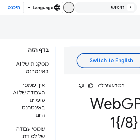
/
היכנס
בדף הזה
מסקנות של AI
באינטרנט
איך עומסי
המידע עזר לך?
העבודה של AI
G
פועלים
באינטרנט
היום
8
/
}1
עומסי עבודה
של למידת