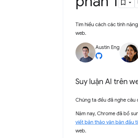
phần 1
Tìm hiểu cách các tính nă
web.
Austin Eng
Suy luận AI trên w
Chúng ta đều đã nghe câu ch
Năm nay, Chrome đã bổ sung
viết bản thảo văn bản đầu t
web.