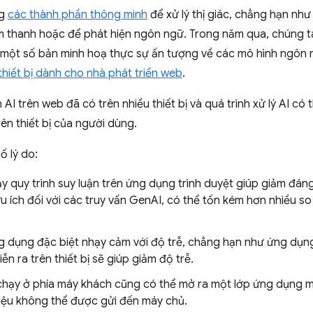
ng
các thành phần thông minh
để xử lý thị giác, chẳng hạn n
âm thanh hoặc để phát hiện ngôn ngữ. Trong năm qua, chúng ta
một số bản minh hoạ thực sự ấn tượng về các mô hình ngôn 
 thiết bị dành cho nhà phát triển web
.
 AI trên web đã có trên nhiều thiết bị và quá trình xử lý AI có
ên thiết bị của người dùng.
ố lý do:
ạy quy trình suy luận trên ứng dụng trình duyệt giúp giảm đáng
u ích đối với các truy vấn GenAI, có thể tốn kém hơn nhiều so
ng dụng đặc biệt nhạy cảm với độ trễ, chẳng hạn như ứng dụn
iễn ra trên thiết bị sẽ giúp giảm độ trễ.
 chạy ở phía máy khách cũng có thể mở ra một lớp ứng dụng 
 liệu không thể được gửi đến máy chủ.