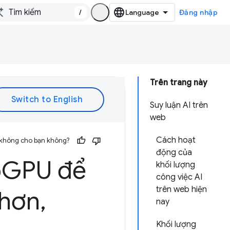
/
Đăng nhập
Trên trang này
Suy luận AI trên
web
Cách hoạt
 không cho bạn không?
động của
b
GPU để
khối lượng
công việc AI
trên web hiện
 hơn
,
nay
Khối lượng