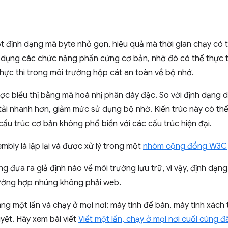
định dạng mã byte nhỏ gọn, hiệu quả mà thời gian chạy có th
n dụng các chức năng phần cứng cơ bản, nhờ đó có thể thực t
hực thi trong môi trường hộp cát an toàn về bộ nhớ.
 biểu thị bằng mã hoá nhị phân dày đặc. So với định dạng d
 tải nhanh hơn, giảm mức sử dụng bộ nhớ. Kiến trúc này có th
 cấu trúc cơ bản không phổ biến với các cấu trúc hiện đại.
bly là lặp lại và được xử lý trong một
nhóm cộng đồng W3C
g đưa ra giả định nào về môi trường lưu trữ, vì vậy, định dạn
rường hợp nhúng không phải web.
ng một lần và chạy ở mọi nơi: máy tính để bàn, máy tính xách t
uyệt. Hãy xem bài viết
Viết một lần, chạy ở mọi nơi cuối cùng 