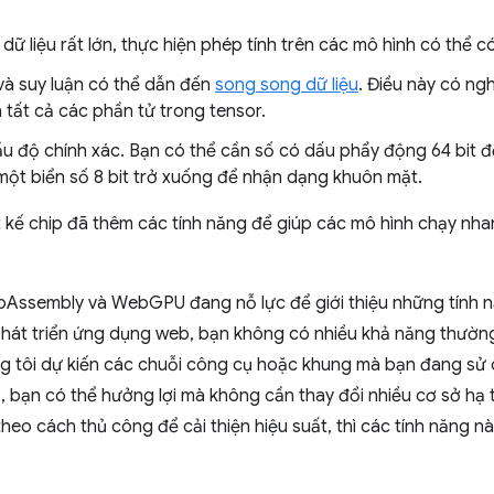
 dữ liệu rất lớn, thực hiện phép tính trên các mô hình có thể 
và suy luận có thể dẫn đến
song song dữ liệu
. Điều này có ng
 tất cả các phần tử trong tensor.
 độ chính xác. Bạn có thể cần số có dấu phẩy động 64 bit để
một biển số 8 bit trở xuống để nhận dạng khuôn mặt.
t kế chip đã thêm các tính năng để giúp các mô hình chạy nha
bAssembly và WebGPU đang nỗ lực để giới thiệu những tính 
 phát triển ứng dụng web, bạn không có nhiều khả năng thườn
ng tôi dự kiến các chuỗi công cụ hoặc khung mà bạn đang sử 
ó, bạn có thể hưởng lợi mà không cần thay đổi nhiều cơ sở hạ 
eo cách thủ công để cải thiện hiệu suất, thì các tính năng n