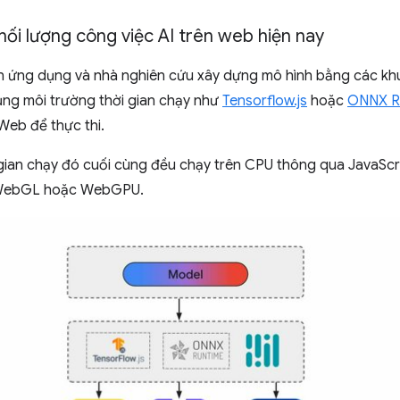
ối lượng công việc AI trên web hiện nay
ển ứng dụng và nhà nghiên cứu xây dựng mô hình bằng các khu
ụng môi trường thời gian chạy như
Tensorflow.js
hoặc
ONNX R
Web để thực thi.
 gian chạy đó cuối cùng đều chạy trên CPU thông qua JavaS
 WebGL hoặc WebGPU.