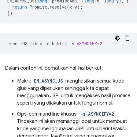
EM_ASYNC_JS
(
long
,
promiseAdd
,
(
long
x
,
long
y
),
{
return
Promise
.
resolve
(
x
+
y
);
});
emcc
-O3
fib.c
-o
b.html
-s
ASYNCIFY
=
2
Dalam contoh ini, perhatikan hal-hal berikut:
Makro
EM_ASYNC_JS
menghasilkan semua kode
glue yang diperlukan sehingga kita dapat
menggunakan JSPI untuk mengakses hasil promise,
seperti yang dilakukan untuk fungsi normal.
Opsi command line khusus,
-s ASYNCIFY=2
.
Tindakan ini akan memanggil opsi untuk membuat
kode yang menggunakan JSPI untuk berinteraksi
dengan impor JavaScript yang menampilkan