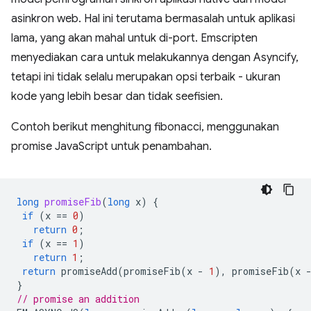
asinkron web. Hal ini terutama bermasalah untuk aplikasi
lama, yang akan mahal untuk di-port. Emscripten
menyediakan cara untuk melakukannya dengan Asyncify,
tetapi ini tidak selalu merupakan opsi terbaik - ukuran
kode yang lebih besar dan tidak seefisien.
Contoh berikut menghitung fibonacci, menggunakan
promise JavaScript untuk penambahan.
long
promiseFib
(
long
x
)
{
if
(
x
==
0
)
return
0
;
if
(
x
==
1
)
return
1
;
return
promiseAdd
(
promiseFib
(
x
-
1
),
promiseFib
(
x
}
// promise an addition