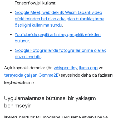
Tensorflow.js'i kullanır.
Google Meet, web'deki ilk Wasm tabanlı video
efektlerinden biri olan arka plan bulanıklaştırma
özelliğini kullanıma sundu
.
YouTube'da çeşitli artırılmış gerçeklik efektleri
bulunur
.
Google Fotoğraflar'da fotoğraflar online olarak
düzenlenebilir
.
Açık kaynaklı demolar (ör.
whisper-tiny
,
llama.cpp
ve
tarayıcıda çalışan Gemma2B
) sayesinde daha da fazlasını
keşfedebilirsiniz.
Uygulamalarınıza bütünsel bir yaklaşım
benimseyin
İlkelleri, belirli bir ML modeline, uygulama altyapısına ve