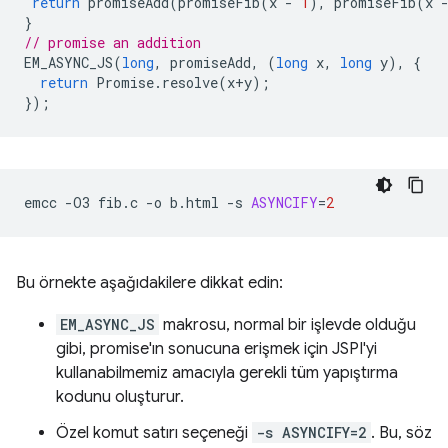
return
promiseAdd
(
promiseFib
(
x
-
1
),
promiseFib
(
x
}
// promise an addition
EM_ASYNC_JS
(
long
,
promiseAdd
,
(
long
x
,
long
y
),
{
return
Promise
.
resolve
(
x
+
y
);
});
emcc
-O3
fib.c
-o
b.html
-s
ASYNCIFY
=
2
Bu örnekte aşağıdakilere dikkat edin:
EM_ASYNC_JS
makrosu, normal bir işlevde olduğu
gibi, promise'ın sonucuna erişmek için JSPI'yi
kullanabilmemiz amacıyla gerekli tüm yapıştırma
kodunu oluşturur.
Özel komut satırı seçeneği
-s ASYNCIFY=2
. Bu, söz