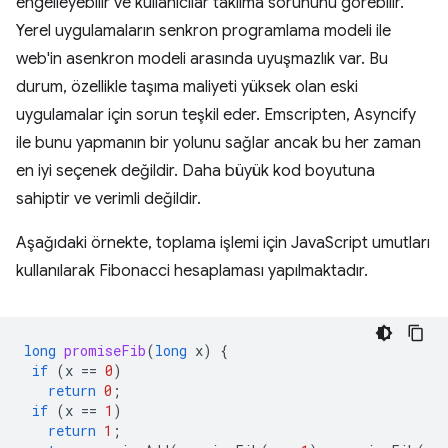
engelleyebilir ve kullanıcılar takılma sorununu görebilir.
Yerel uygulamaların senkron programlama modeli ile
web'in asenkron modeli arasında uyuşmazlık var. Bu
durum, özellikle taşıma maliyeti yüksek olan eski
uygulamalar için sorun teşkil eder. Emscripten, Asyncify
ile bunu yapmanın bir yolunu sağlar ancak bu her zaman
en iyi seçenek değildir. Daha büyük kod boyutuna
sahiptir ve verimli değildir.
Aşağıdaki örnekte, toplama işlemi için JavaScript umutları
kullanılarak Fibonacci hesaplaması yapılmaktadır.
long
promiseFib
(
long
x
)
{
if
(
x
==
0
)
return
0
;
if
(
x
==
1
)
return
1
;