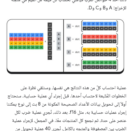
الإخراج: A وB وC وD.
عملية احتساب كلّ من هذه النتائج هي نفسها، وسنلقي نظرة على
الخطوات المُتّبعة لاحتساب أحدها. قبل إجراء أي عملية حسابية، سنحتاج
أولاً إلى تحويل بيانات الأعداد الصحيحة المكونة من 8 بت إلى نوع يمكننا
إجراء عمليات حسابية به، مثل f16. بعد ذلك، نُجري عملية ضرب لكل
عنصر على حدة، ثم نجمع كل المنتجات معًا. في المجمل، لإجراء عملية
الضرب بين المصفوفة والمتجه بالكامل، نُجري 40 عملية تحويل من