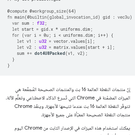
@compute
@workgroup_size
(
64
)
fn
main
(
@builtin
(
global_invocation_id
)
gid
:
vec3u
)
var
sum
:
f32
;
let
start
=
gid
.
x
*
uniforms
.
dim
;
for
(
var
i
=
0u
;
i
 < 
uniforms
.
dim
;
i
++
)
{
let
v1
:
u32
=
vector
.
values
[
i
];
let
v2
:
u32
=
matrix
.
values
[
start
+
i
];
sum
+=
dot4U8Packed
(
v1
,
v2
);
}
}
إنّ منتجات النقطة العائمة 16 بت والمنتجات الصحيحة المُجمَّعة هي
الميزات المضمّنة في Chrome التي تُسرع الذكاء الاصطناعي وتعلُّم الآلة.
تتوفّر النقطة العائمة 16 بت عندما تتيحها الأجهزة، وينفّذ Chrome
منتجات النقطة الصحيحة المعبّأة على جميع الأجهزة.
يمكنك استخدام هذه الميزات في الإصدار الثابت من Chrome اليوم