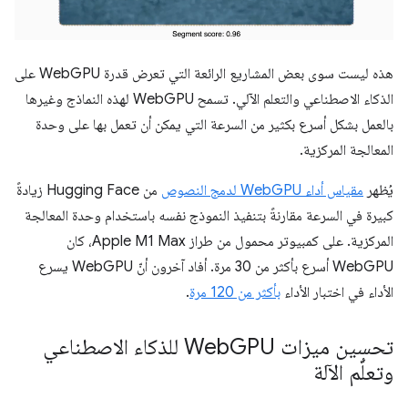
هذه ليست سوى بعض المشاريع الرائعة التي تعرض قدرة WebGPU على
الذكاء الاصطناعي والتعلم الآلي. تسمح WebGPU لهذه النماذج وغيرها
بالعمل بشكل أسرع بكثير من السرعة التي يمكن أن تعمل بها على وحدة
المعالجة المركزية.
يُظهر
مقياس أداء WebGPU لدمج النصوص
من Hugging Face زيادةً
كبيرة في السرعة مقارنةً بتنفيذ النموذج نفسه باستخدام وحدة المعالجة
المركزية. على كمبيوتر محمول من طراز Apple M1 Max، كان
WebGPU أسرع بأكثر من 30 مرة. أفاد آخرون أنّ WebGPU يسرع
الأداء في اختبار الأداء
بأكثر من 120 مرة
.
تحسين ميزات Web
GPU للذكاء الاصطناعي
وتعلُّم الآلة