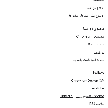
الإبلاغ عن خطأ
الاطّلاع على المشاكل المفتوحة
محتوى ذو صلة
تحديثات Chromium
دراسات الحالة
الأرشيف
ملفات البودكاست والعروض
Follow
@ChromiumDev on X
YouTube
Chrome للمطوّرين على LinkedIn
خلاصة RSS