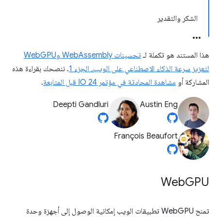
الشكر والتقدير
هذا المستند هو تكملة لـ
تحسينات WebAssembly وWebGPU
لتعزيز سرعة الذكاء الاصطناعي على الويب، الجزء 1
. ننصحك بقراءة هذه
المشاركة أو
مشاهدة المحادثة في مؤتمر IO 24 قبل المتابعة
.
Deepti Gandluri
Austin Eng
François Beaufort
Web
GPU
تمنح WebGPU تطبيقات الويب إمكانية الوصول إلى أجهزة وحدة