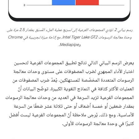
رسم بياني 2. تؤدي المجموعات الفرعية إلى تسريع عملية الملء المُسبَق بمقدار 2.5 مرة على
وحدة معالجة الرسومات Intel Tiger Lake GT2، مع إتاحة ميزة تجريبية في Chrome
وMediapipe.
يعرض الرسم البياني التالي نتائج تطبيق المجموعات الفرعية لتحسين
اختبار الأداء المجهري لضرب المصفوفات على مستوى وحدات معالجة
الرسومات المتعددة المخصّصة للمستهلكين. يُعدّ ضرب المصفوفات من
العمليات الأكثر كثافة في النماذج اللغوية الكبيرة. توضّح البيانات أنّ
المجموعات الفرعية تزيد السرعة في العديد من وحدات معالجة الرسومات
بمقدار ضعفين أو خمسة أضعاف أو حتى ثلاثة عشر ضعفًا من السرعة
الأساسية. ومع ذلك، يُرجى ملاحظة أنّ المجموعات الفرعية ليست أفضل
كثيرًا في وحدة معالجة الرسومات الأولى.