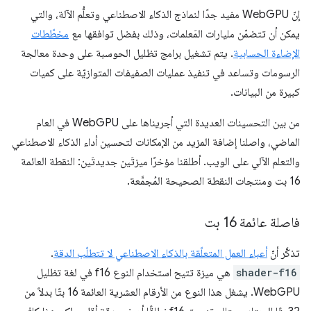
إنّ WebGPU مفيد جدًا لنماذج الذكاء الاصطناعي وتعلُّم الآلة، والتي
يمكن أن تتضمّن مليارات المَعلمات، وذلك بفضل توافقها مع
مخطّطات
الإضاءة الحسابية
. يتم تشغيل برامج تظليل الحوسبة على وحدة معالجة
الرسومات وتساعد في تنفيذ عمليات الصفيفات المتوازيّة على كميات
كبيرة من البيانات.
من بين التحسينات العديدة التي أجريناها على WebGPU في العام
الماضي، واصلنا إضافة المزيد من الإمكانات لتحسين أداء الذكاء الاصطناعي
والتعلم الآلي على الويب. أطلقنا مؤخرًا ميزتَين جديدتَين: النقطة العائمة
16 بت ومنتجات النقطة الصحيحة المُجمَّعة.
فاصلة عائمة 16 بت
تذكَّر أنّ
أعباء العمل المتعلّقة بالذكاء الاصطناعي لا تتطلّب الدقة
.
shader-f16
هي ميزة تتيح استخدام النوع f16 في لغة تظليل
WebGPU. يشغل هذا النوع من الأرقام العشرية العائمة 16 بتًا بدلاً من