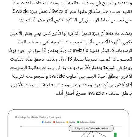
والتعقيد والتباين في وحدات معالجة الرسومات المختلفة. لقد طرحنا
تقنية جديدة هنا، سنُطلق عليها اسم "Swizzle". تعمل ميزة Swizzle
على تحسين أنماط الوصول إلى الذاكرة لتكون أكثر ملاءمةً للأجهزة.
يمكنك ملاحظة أنّ ميزة تبديل الذاكرة لها تأثير كبير، وفي بعض الأحيان
يكون تأثيرها أكبر من تأثير المجموعات الفرعية. في وحدة معالجة
الرسومات 6، توفّر تقنية swizzle تسريعًا بمقدار 12 مرة، في حين توفّر
المجموعات الفرعية تسريعًا بمقدار 13 مرة. وبذلك، تحقّق هذه التقنيات
زيادة في السرعة بمقدار 26 مرة. بالنسبة إلى وحدات معالجة الرسومات
الأخرى، يحقّق أحيانًا الجمع بين أسلوب swizzle والمجموعات الفرعية
أداءً أفضل من أيّ منهما وحده. وعلى وحدات معالجة الرسومات الأخرى،
يُحقّق استخدام swizzle حصريًا أفضل أداء.