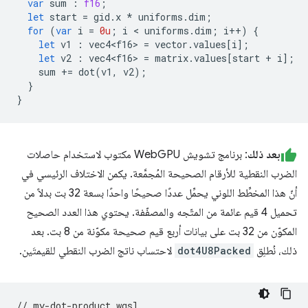
var
sum
:
f16
;
let
start
=
gid
.
x
*
uniforms
.
dim
;
for
(
var
i
=
0u
;
i
<
uniforms
.
dim
;
i
++
)
{
let
v1
:
vec4<f16
>
=
vector
.
values
[
i
];
let
v2
:
vec4<f16
>
=
matrix
.
values
[
start
+
i
];
sum
+=
dot
(
v1
,
v2
);
}
}
بعد ذلك
: برنامج تشويش WebGPU مكتوب لاستخدام حاصلات
الضرب النقطية للأرقام الصحيحة المُجمَّعة. يكمن الاختلاف الرئيسي في
أنّ هذا المخطِّط اللوني يحمِّل عددًا صحيحًا واحدًا بسعة 32 بت بدلاً من
تحميل 4 قيم عائمة من المتّجه والمصفّفة. يحتوي هذا العدد الصحيح
المكوّن من 32 بت على بيانات أربع قيم صحيحة مكوّنة من 8 بت. بعد
ذلك، نُطلِق
dot4U8Packed
لاحتساب ناتج الضرب النقطي للقيمتَين.
// my-dot-product.wgsl