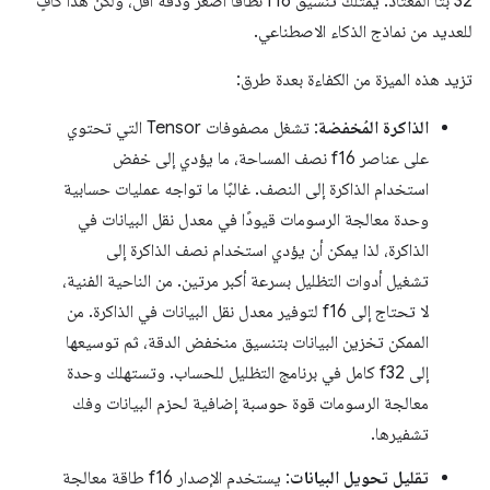
32 بتًا المعتاد. يمتلك تنسيق f16 نطاقًا أصغر ودقة أقل، ولكن هذا كافٍ
للعديد من نماذج الذكاء الاصطناعي.
تزيد هذه الميزة من الكفاءة بعدة طرق:
الذاكرة المُخفضة
: تشغل مصفوفات Tensor التي تحتوي
على عناصر f16 نصف المساحة، ما يؤدي إلى خفض
استخدام الذاكرة إلى النصف. غالبًا ما تواجه عمليات حسابية
وحدة معالجة الرسومات قيودًا في معدل نقل البيانات في
الذاكرة، لذا يمكن أن يؤدي استخدام نصف الذاكرة إلى
تشغيل أدوات التظليل بسرعة أكبر مرتين. من الناحية الفنية،
لا تحتاج إلى f16 لتوفير معدل نقل البيانات في الذاكرة. من
الممكن تخزين البيانات بتنسيق منخفض الدقة، ثم توسيعها
إلى f32 كامل في برنامج التظليل للحساب. وتستهلك وحدة
معالجة الرسومات قوة حوسبة إضافية لحزم البيانات وفك
تشفيرها.
تقليل تحويل البيانات
: يستخدم الإصدار f16 طاقة معالجة