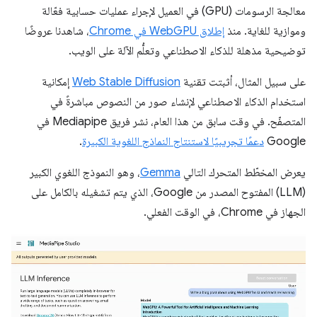
معالجة الرسومات (GPU) في العميل لإجراء عمليات حسابية فعّالة
وموازية للغاية. منذ
إطلاق WebGPU في Chrome
، شاهدنا عروضًا
توضيحية مذهلة للذكاء الاصطناعي وتعلُّم الآلة على الويب.
على سبيل المثال، أثبتت تقنية
Web Stable Diffusion
إمكانية
استخدام الذكاء الاصطناعي لإنشاء صور من النصوص مباشرةً في
المتصفّح. في وقت سابق من هذا العام، نشر فريق Mediapipe في
Google
دعمًا تجريبيًا لاستنتاج النماذج اللغوية الكبيرة
.
يعرض المخطّط المتحرك التالي
Gemma
، وهو النموذج اللغوي الكبير
(LLM) المفتوح المصدر من Google، الذي يتم تشغيله بالكامل على
الجهاز في Chrome، في الوقت الفعلي.