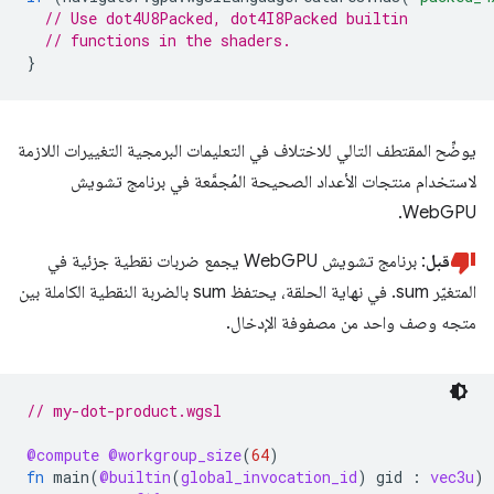
// Use dot4U8Packed, dot4I8Packed builtin
// functions in the shaders.
}
يوضِّح المقتطف التالي للاختلاف في التعليمات البرمجية التغييرات اللازمة
لاستخدام منتجات الأعداد الصحيحة المُجمَّعة في برنامج تشويش
WebGPU.
قبل
: برنامج تشويش WebGPU يجمع ضربات نقطية جزئية في
المتغيّر sum. في نهاية الحلقة، يحتفظ sum بالضربة النقطية الكاملة بين
متجه وصف واحد من مصفوفة الإدخال.
// my-dot-product.wgsl
@compute
@workgroup_size
(
64
)
fn
main
(
@builtin
(
global_invocation_id
)
gid
:
vec3u
)