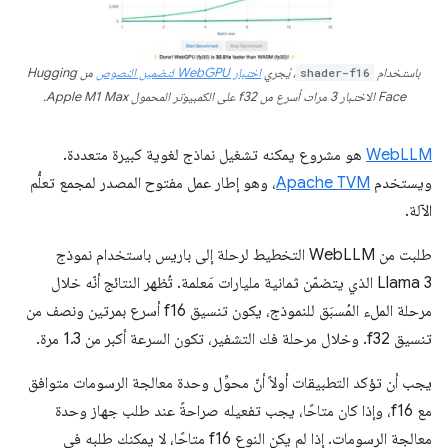
باستخدام
shader-f16
، يُجري
اختبار WebGPU لتضمين النصوص
من Hugging
Face الاختبار 3 مرات أسرع من f32 على الكمبيوتر المحمول Apple M1 Max.
WebLLM
هو مشروع يمكنه تشغيل نماذج لغوية كبيرة متعددة.
ويستخدم
Apache TVM
، وهو إطار عمل مفتوح المصدر لمجمع تعلُّم
الآلة.
طلبت من WebLLM التخطيط لرحلة إلى باريس باستخدام نموذج
Llama 3 الذي يتضمّن ثمانية مليارات مَعلمة. تُظهر النتائج أنّه خلال
مرحلة الملء المُسبَق للنموذج، يكون تنسيق f16 أسرع بمرتين ونصف من
تنسيق f32. وخلال مرحلة فك التشفير، تكون السرعة أكبر من 1.3 مرة.
يجب أن تؤكد التطبيقات أولاً أنّ محوِّل وحدة معالجة الرسومات متوافق
مع f16، وإذا كان متاحًا، يجب تفعيله صراحةً عند طلب جهاز وحدة
معالجة الرسومات. إذا لم يكن النوع f16 متاحًا، لا يمكنك طلبه في