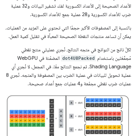
الأعداد الصحيحة إلى الأعداد الكسورية لفك تشفير البيانات و32 عملية
ضرب للأعداد الكسورية و28 عملية جمع للأعداد الكسورية.
بالنسبة إلى المصفوفات الأكبر حجمًا التي تحتوي على المزيد من العمليات،
يمكن أن تساعد منتجات النقطة الصحيحة المعبأة في تقليل كمية العمل.
لكلّ ناتج من النواتج في متجه النتائج، نُجري عمليتَي منتج نقطي
مُجمَّعَتَين باستخدام
dot4U8Packed
المضمّنة في WebGPU
Shading Language، ثم نجمع النتائج معًا. في المجمل، لا نُجري أي
عملية تحويل للبيانات في عملية الضرب بين المصفوفة والمتجه. نُجري 8
عمليات ضرب نقطي مجمّعة و4 عمليات جمع أعداد صحيحة.