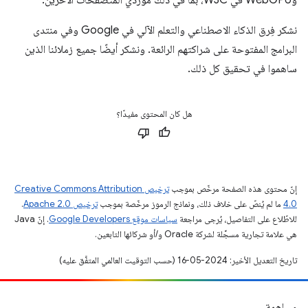
وWebGPU في W3C، بما في ذلك مورّدي المتصفّحات الآخرين.
نشكر فِرق الذكاء الاصطناعي والتعلم الآلي في Google وفي منتدى
البرامج المفتوحة على شراكتهم الرائعة. ونشكر أيضًا جميع زملائنا الذين
ساهموا في تحقيق كل ذلك.
هل كان المحتوى مفيدًا؟
إنّ محتوى هذه الصفحة مرخّص بموجب
ترخيص Creative Commons Attribution
4.0‏
ما لم يُنصّ على خلاف ذلك، ونماذج الرموز مرخّصة بموجب
ترخيص Apache 2.0‏
.
للاطّلاع على التفاصيل، يُرجى مراجعة
سياسات موقع Google Developers‏
. إنّ Java
هي علامة تجارية مسجَّلة لشركة Oracle و/أو شركائها التابعين.
تاريخ التعديل الأخير: 2024-05-16 (حسب التوقيت العالمي المتفَّق عليه)
مساهمة