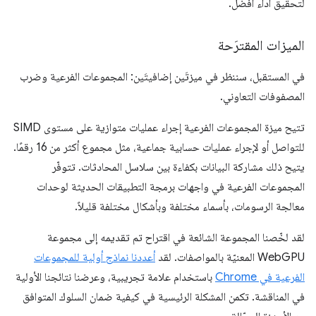
لتحقيق أداء أفضل.
الميزات المقترَحة
في المستقبل، سننظر في ميزتَين إضافيتَين: المجموعات الفرعية وضرب
المصفوفات التعاوني.
تتيح ميزة المجموعات الفرعية إجراء عمليات متوازية على مستوى SIMD
للتواصل أو لإجراء عمليات حسابية جماعية، مثل مجموع أكثر من 16 رقمًا.
يتيح ذلك مشاركة البيانات بكفاءة بين سلاسل المحادثات. تتوفّر
المجموعات الفرعية في واجهات برمجة التطبيقات الحديثة لوحدات
معالجة الرسومات، بأسماء مختلفة وبأشكال مختلفة قليلاً.
لقد لخّصنا المجموعة الشائعة في اقتراح تم تقديمه إلى مجموعة
WebGPU المعنيّة بالمواصفات. لقد
أعددنا نماذج أولية للمجموعات
الفرعية في Chrome
باستخدام علامة تجريبية، وعرضنا نتائجنا الأولية
في المناقشة. تكمن المشكلة الرئيسية في كيفية ضمان السلوك المتوافق