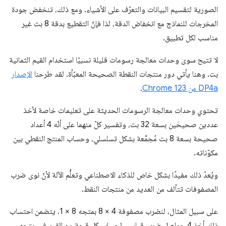
الصورية لتقسيم البيانات والتعرّف على الأشياء. ومع ذلك، تنخفض جودة
المخرجات للنماذج مع انخفاض الدقة، لذا فإنّ التقطيع بدقة 8 بت غير
مناسب لكل تطبيق.
لا تتيح سوى وحدات معالجة رسومات قليلة نسبيًا استخدام القيم الثمانية
بت. وهنا يأتي دور منتجات النقطة الصحيحة المعبّأة. لقد طرحنا
الإصدار
DP4a من Chrome 123
.
تحتوي وحدات معالجة الرسومات الحديثة على تعليمات خاصة لأخذ
عددين صحيحَين بسعة 32 بت، وتفسير كلّ منهما على أنّه 4 أعداد
صحيحة بسعة 8 بت مُجمَّعة بشكل تسلسلي، وحساب المنتج النقطي بين
مكوّناته.
ويُعدّ ذلك مفيدًا بشكل خاص للذكاء الاصطناعي وتعلُّم الآلة لأنّ نوى ضرب
المصفوفات تتألف من العديد من منتجات النقط.
على سبيل المثال، لنضرب مصفوفة 4 × 8 بمتجه 8 × 1. يتضمن احتساب
ذلك أخذ 4 حواصل ضرب قياسي لحساب كل قيمة من القيم في متجه