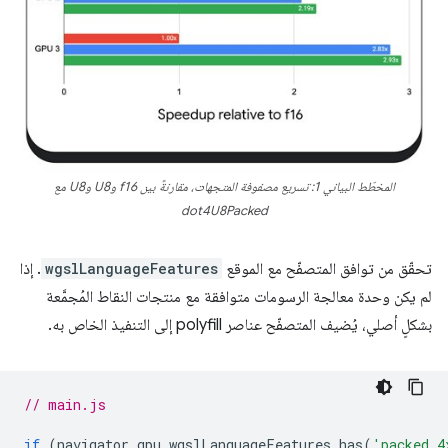
المخطّط البياني 1: تسريع مصفوفة المتجهات، مقارنةً بين f16 وU8 وU8 مع
dot4U8Packed
تحقّق من توافق المتصفّح مع الموقع
wgslLanguageFeatures
. إذا
لم يكن وحدة معالجة الرسومات متوافقة مع منتجات النقاط المُجمَّعة
بشكلٍ أصلي، يُضيف المتصفّح عناصر polyfill إلى التنفيذ الخاص به.
// main.js
if
(
navigator
.
gpu
.
wgslLanguageFeatures
.
has
(
'packed_4