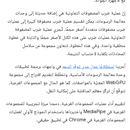
مع الأجهزة الجوّالة.
إنّ عملية ضرب المصفوفات التعاونية هي إضافة حديثة إلى وحدات
معالجة الرسومات. يمكن تقسيم عملية ضرب مصفوفة كبيرة إلى عمليات
ضرب مصفوفات متعددة أصغر حجمًا. تُجري عملية ضرب المصفوفة
التعاونية عمليات ضرب على هذه الكتل الأصغر حجمًا والثابتة في خطوة
منطقية واحدة. وفي هذه الخطوة، تتعاون مجموعة من سلاسل
المحادثات بكفاءة لاحتساب النتيجة.
أجرينا
استطلاعًا حول مدى توفّر الدعم
في واجهات برمجة تطبيقات
وحدة معالجة الرسومات الأساسية، ونخطّط لتقديم اقتراح إلى مجموعة
WebGPU المعنيّة بالمواصفات. كما هو الحال مع المجموعات الفرعية،
نتوقّع أن تركّز معظم المناقشة على إمكانية النقل.
لتقييم أداء عمليات المجموعات الفرعية، دمجنا ميزة تجريبية للمجموعات
الفرعية في MediaPipe واختبرناها باستخدام النموذج الأولي لعمليات
المجموعات الفرعية في Chrome في تطبيق حقيقي.