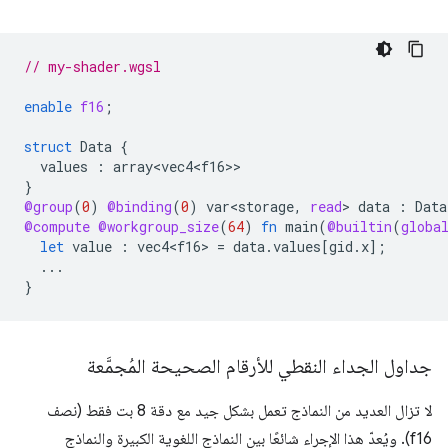
// my-shader.wgsl
enable
f16
;
struct
Data
{
values
:
array<vec4<f16>
}
@group
(
0
)
@binding
(
0
)
var<storage
,
read
>
data
:
Data
@compute
@workgroup_size
(
64
)
fn
main
(
@builtin
(
globa
let
value
:
vec4<f16>
=
data
.
values
[
gid
.
x
];
...
}
جداول الجداء النقطي للأرقام الصحيحة المُجمَّعة
لا تزال العديد من النماذج تعمل بشكل جيد مع دقة 8 بت فقط (نصف
f16). ويُعدّ هذا الإجراء شائعًا بين النماذج اللغوية الكبيرة والنماذج