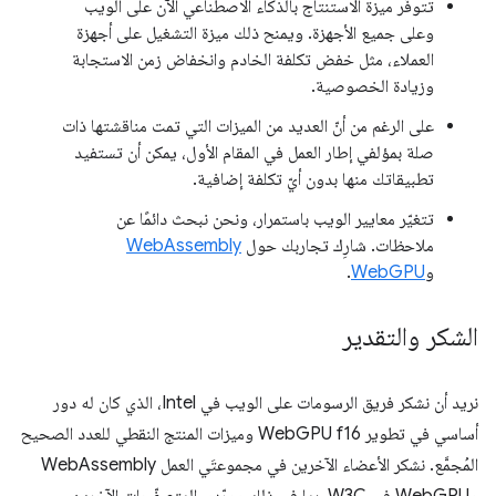
تتوفّر ميزة الاستنتاج بالذكاء الاصطناعي الآن على الويب
وعلى جميع الأجهزة. ويمنح ذلك ميزة التشغيل على أجهزة
العملاء، مثل خفض تكلفة الخادم وانخفاض زمن الاستجابة
وزيادة الخصوصية.
على الرغم من أنّ العديد من الميزات التي تمت مناقشتها ذات
صلة بمؤلفي إطار العمل في المقام الأول، يمكن أن تستفيد
تطبيقاتك منها بدون أيّ تكلفة إضافية.
تتغيّر معايير الويب باستمرار، ونحن نبحث دائمًا عن
ملاحظات. شارِك تجاربك حول
WebAssembly
و
WebGPU
.
الشكر والتقدير
نريد أن نشكر فريق الرسومات على الويب في Intel، الذي كان له دور
أساسي في تطوير WebGPU f16 وميزات المنتج النقطي للعدد الصحيح
المُجمَّع. نشكر الأعضاء الآخرين في مجموعتَي العمل WebAssembly