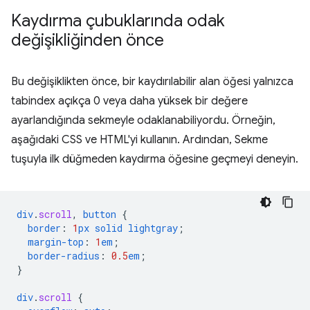
Kaydırma çubuklarında odak
değişikliğinden önce
Bu değişiklikten önce, bir kaydırılabilir alan öğesi yalnızca
tabindex açıkça 0 veya daha yüksek bir değere
ayarlandığında sekmeyle odaklanabiliyordu. Örneğin,
aşağıdaki CSS ve HTML'yi kullanın. Ardından, Sekme
tuşuyla ilk düğmeden kaydırma öğesine geçmeyi deneyin.
div
.
scroll
,
button
{
border
:
1
px
solid
lightgray
;
margin-top
:
1
em
;
border-radius
:
0.5
em
;
}
div
.
scroll
{