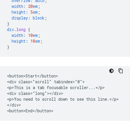
overflow
:
auto
;
width
:
20
em
;
height
:
5
em
;
display
:
block
;
}
div
.
long
{
width
:
10
em
;
height
:
10
em
;
}
<button>Start</button>

<div class="scroll" tabindex="0">

<p>This is a tab focusable scroller...</p>

<div class="long"></div>

<p>You need to scroll down to see this line.</p>

</div>
