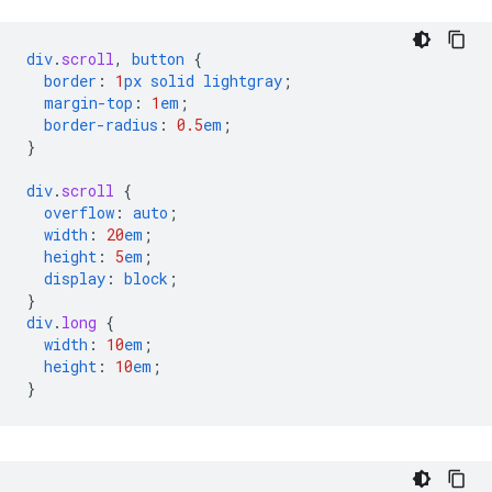
div
.
scroll
,
button
{
border
:
1
px
solid
lightgray
;
margin-top
:
1
em
;
border-radius
:
0.5
em
;
}
div
.
scroll
{
overflow
:
auto
;
width
:
20
em
;
height
:
5
em
;
display
:
block
;
}
div
.
long
{
width
:
10
em
;
height
:
10
em
;
}