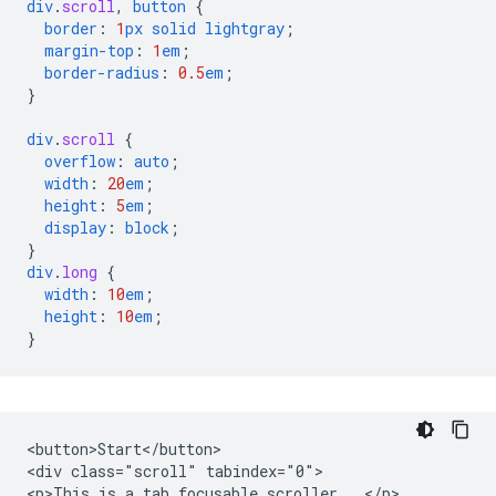
div
.
scroll
,
button
{
border
:
1
px
solid
lightgray
;
margin-top
:
1
em
;
border-radius
:
0.5
em
;
}
div
.
scroll
{
overflow
:
auto
;
width
:
20
em
;
height
:
5
em
;
display
:
block
;
}
div
.
long
{
width
:
10
em
;
height
:
10
em
;
}
<button>Start</button>

<div class="scroll" tabindex="0">

<p>This is a tab focusable scroller...</p>
