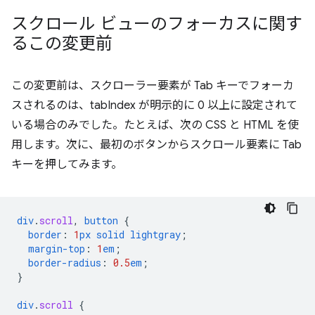
スクロール ビューのフォーカスに関す
るこの変更前
この変更前は、スクローラー要素が Tab キーでフォーカ
スされるのは、tabIndex が明示的に 0 以上に設定されて
いる場合のみでした。たとえば、次の CSS と HTML を使
用します。次に、最初のボタンからスクロール要素に Tab
キーを押してみます。
div
.
scroll
,
button
{
border
:
1
px
solid
lightgray
;
margin-top
:
1
em
;
border-radius
:
0.5
em
;
}
div
.
scroll
{