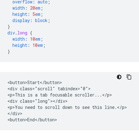
overflow
:
auto
;
width
:
20
em
;
height
:
5
em
;
display
:
block
;
}
div
.
long
{
width
:
10
em
;
height
:
10
em
;
}
<button>Start</button>

<div class="scroll" tabindex="0">

<p>This is a tab focusable scroller...</p>

<div class="long"></div>

<p>You need to scroll down to see this line.</p>

</div>
