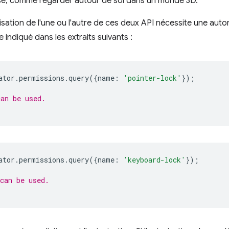
ose, comme regarder autour de soi dans un monde 3D.
ilisation de l'une ou l'autre de ces deux API nécessite une aut
 indiqué dans les extraits suivants :
ator
.
permissions
.
query
({
name
:
'pointer-lock'
});
an be used.
ator
.
permissions
.
query
({
name
:
'keyboard-lock'
});
can be used.