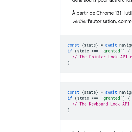
de la souris pour autre ch
À partir de Chrome 131, l'ut
vérifier
l'autorisation, comme
const
{
state
}
=
await
navig
if
(
state
===
'granted'
)
{
// The Pointer Lock API c
}
const
{
state
}
=
await
navig
if
(
state
===
'granted'
)
{
// The Keyboard Lock API 
}