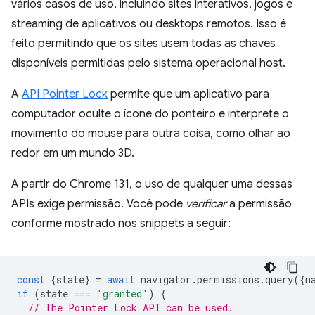
vários casos de uso, incluindo sites interativos, jogos e
streaming de aplicativos ou desktops remotos. Isso é
feito permitindo que os sites usem todas as chaves
disponíveis permitidas pelo sistema operacional host.
A
API Pointer Lock
permite que um aplicativo para
computador oculte o ícone do ponteiro e interprete o
movimento do mouse para outra coisa, como olhar ao
redor em um mundo 3D.
A partir do Chrome 131, o uso de qualquer uma dessas
APIs exige permissão. Você pode
verificar
a permissão
conforme mostrado nos snippets a seguir:
const
{
state
}
=
await
navigator
.
permissions
.
query
({
n
if
(
state
===
'granted'
)
{
// The Pointer Lock API can be used.