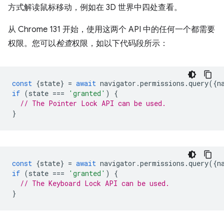
方式解读鼠标移动，例如在 3D 世界中四处查看。
从 Chrome 131 开始，使用这两个 API 中的任何一个都需要
权限。您可以
检查
权限，如以下代码段所示：
const
{
state
}
=
await
navigator
.
permissions
.
query
({
n
if
(
state
===
'granted'
)
{
// The Pointer Lock API can be used.
}
const
{
state
}
=
await
navigator
.
permissions
.
query
({
n
if
(
state
===
'granted'
)
{
// The Keyboard Lock API can be used.
}