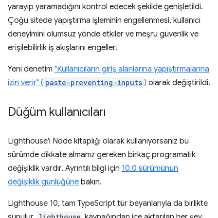
yarayıp yaramadığını kontrol edecek şekilde genişletildi.
Çoğu sitede yapıştırma işleminin engellenmesi, kullanıcı
deneyimini olumsuz yönde etkiler ve meşru güvenlik ve
erişilebilirlik iş akışlarını engeller.
Yeni denetim
"Kullanıcıların giriş alanlarına yapıştırmalarına
izin verir" (
paste-preventing-inputs
)
olarak değiştirildi.
Düğüm kullanıcıları
Lighthouse'ı Node kitaplığı olarak kullanıyorsanız bu
sürümde dikkate almanız gereken birkaç programatik
değişiklik vardır. Ayrıntılı bilgi için
10.0 sürümünün
değişiklik günlüğüne
bakın.
Lighthouse 10, tam TypeScript tür beyanlarıyla da birlikte
sunulur.
lighthouse
kaynağından içe aktarılan her şey