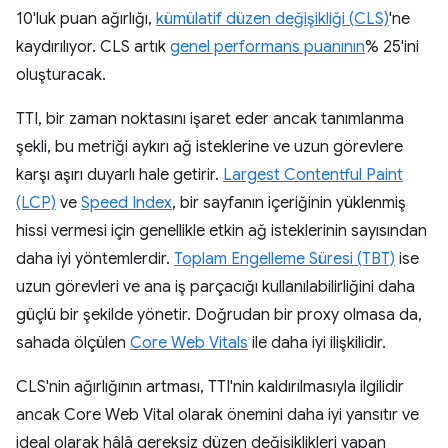
10'luk puan ağırlığı,
kümülatif düzen değişikliği (CLS)
'ne
kaydırılıyor. CLS artık
genel performans puanının
% 25'ini
oluşturacak.
TTI, bir zaman noktasını işaret eder ancak tanımlanma
şekli, bu metriği aykırı ağ isteklerine ve uzun görevlere
karşı aşırı duyarlı hale getirir.
Largest Contentful Paint
(LCP)
ve
Speed Index
, bir sayfanın içeriğinin yüklenmiş
hissi vermesi için genellikle etkin ağ isteklerinin sayısından
daha iyi yöntemlerdir.
Toplam Engelleme Süresi (TBT)
ise
uzun görevleri ve ana iş parçacığı kullanılabilirliğini daha
güçlü bir şekilde yönetir. Doğrudan bir proxy olmasa da,
sahada ölçülen
Core Web Vitals
ile daha iyi ilişkilidir.
CLS'nin ağırlığının artması, TTI'nin kaldırılmasıyla ilgilidir
ancak Core Web Vital olarak önemini daha iyi yansıtır ve
ideal olarak hâlâ gereksiz düzen değişiklikleri yapan