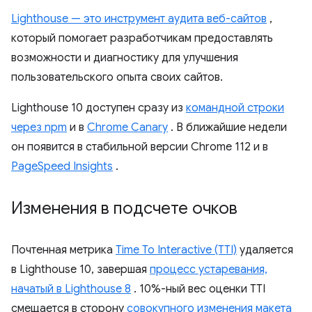
Lighthouse — это инструмент аудита веб-сайтов
,
который помогает разработчикам предоставлять
возможности и диагностику для улучшения
пользовательского опыта своих сайтов.
Lighthouse 10 доступен сразу из
командной строки
через npm
и в
Chrome Canary
. В ближайшие недели
он появится в стабильной версии Chrome 112 и в
PageSpeed ​​Insights
.
Изменения в подсчете очков
Почтенная метрика
Time To Interactive (TTI)
удаляется
в Lighthouse 10, завершая
процесс устаревания,
начатый в Lighthouse 8
. 10%-ный вес оценки TTI
смещается в сторону
совокупного изменения макета