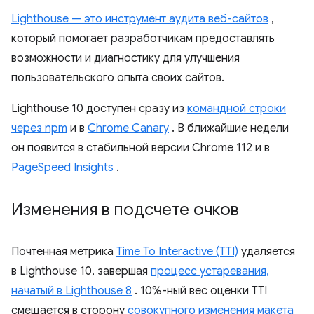
Lighthouse — это инструмент аудита веб-сайтов
,
который помогает разработчикам предоставлять
возможности и диагностику для улучшения
пользовательского опыта своих сайтов.
Lighthouse 10 доступен сразу из
командной строки
через npm
и в
Chrome Canary
. В ближайшие недели
он появится в стабильной версии Chrome 112 и в
PageSpeed ​​Insights
.
Изменения в подсчете очков
Почтенная метрика
Time To Interactive (TTI)
удаляется
в Lighthouse 10, завершая
процесс устаревания,
начатый в Lighthouse 8
. 10%-ный вес оценки TTI
смещается в сторону
совокупного изменения макета