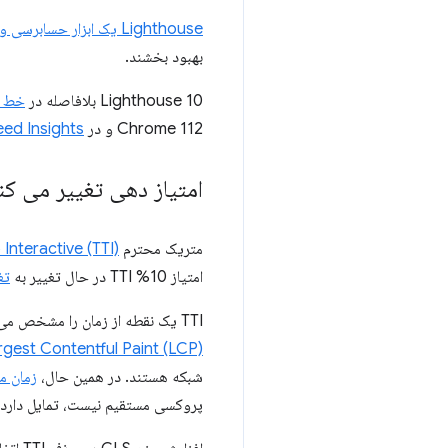
Lighthouse یک ابزار حسابرسی وب سایت است
بهبود بخشند.
Lighthouse 10 بلافاصله در
خط فر
Chrome 112 و در
d ​​Insights
امتیاز دهی تغییر می کن
متریک محترم
 Interactive (TTI)
امتیاز 10% TTI در حال تغییر به
تغ
TTI یک نقطه از زمان را مشخص می‌کند، اما نحوه تعریف آن، آن را نسبت به درخواست‌های شبکه پرت و کارهای طولانی بیش از حد حساس می‌کند.
rgest Contentful Paint (LCP)
شبکه هستند. در همین حال،
زمان مس
پروکسی مستقیم نیست، تمایل دارد 