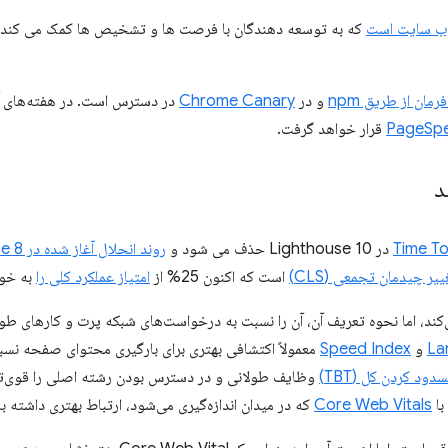
که به توسعه دهندگان با فرصت ها و تشخیص ها کمک می کند تا
مان از طریق npm
و در
Chrome Canary
PageSpee
قرار خواهد گرفت.
د
Time To
در Lighthouse 10 حذف می شود و
روند انحلال آغاز شده در Lighthouse 8
ییر چیدمان تجمعی (CLS)
است که اکنون 25% از
امتیاز عملکرد کلی را
به خو
La
و
Speed ​​Index
معمولاً اکتشافی بهتری برای بارگیری محتوای صفحه نسب
دود کردن کل (TBT)
وظایف طولانی و در دسترس بودن رشته اصلی را قوی‌تر 
با
Core Web Vitals
که در میدان اندازه‌گیری می‌شود، ارتباط بهتری داشته ب