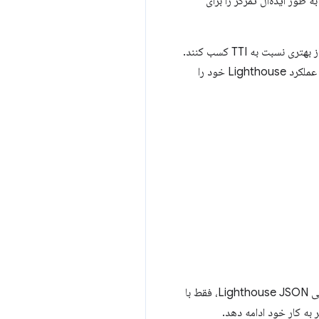
ه‌عنوان یک Core Web Vital بهتر نشان می‌دهد و به طور ایده‌آل تمرکز را برای
ما انتظار داریم که این کار نمرات عملکرد بیشتر صفحات را بهبود بخشد، زیرا اکثر صفحات تمایل دارند در CLS امتیاز بهتری نسبت به TTI کسب کنند.
در تجزیه و تحلیل 13 میلیون بارگذاری صفحه در آخرین اجرای بایگانی HTTP، 90٪ از این صفحات بهبود در امتیاز عملکرد Lighthouse خود را
اگر به دلایلی همچنان به مقدار Lighthouse TTI نیاز دارید (مثلاً در یک ادعای CI)، همچنان بدون تغییر در خروجی Lighthouse JSON، فقط با